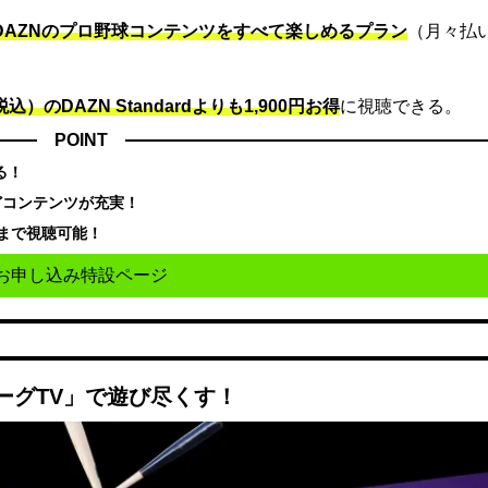
でDAZNのプロ野球コンテンツをすべて楽しめるプラン
（月々払
込）のDAZN Standard​よりも1,900円お得
に視聴できる。
POINT
る！
どコンテンツが充実！
まで視聴可能！
お申し込み特設ページ
ーグTV」で遊び尽くす！