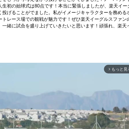
人生初の始球式は80点です！本当に緊張しましたが、楽天イー
く投げることがでました。私がイメージキャラクターを務める
ートレース場での観戦が魅力です！ぜひ楽天イーグルスファン
、一緒に試合を盛り上げていきたいと思います！頑張れ、楽天
もっと見
arrow_forward_ios