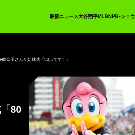
最新ニュース
大谷翔平
MLB
NPB
ショウ
矢吹奈子さんが始球式「80点です！」
「80