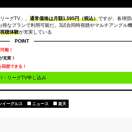
リーグTV」。
通常価格は月額1,595円（税込）
ですが、各球団
にお得なプランで利用可能だ。3試合同時視聴やマルチアングル機
視聴体験
が充実している
POINT
聴可能！
が充実！
を回想できる！
パ・リーグTV申し込み
ンイーグルス
ニュース
楽天