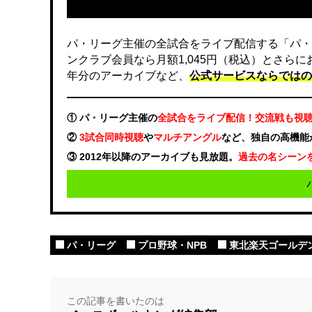
パ・リーグ主催の全試合をライブ配信する「パ・
ンクラブ会員なら月額1,045円（税込）とさら
年分のアーカイブなど、
公式サービスならではの
① パ・リーグ主催の
全試合をライブ配信！交流戦も視
②
3試合同時視聴
や
マルチアングル
など、独自の高機能
③ 2012年以降のアーカイブも見放題。
過去の名シーン
パ・リーグ
プロ野球・NPB
東北楽天ゴールデ
この記事を書いたのは