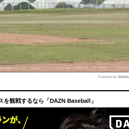
Powered by 
GliaSt
Mute
観戦するなら「DAZN Baseball」