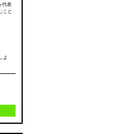
を代表
むこと
しよ