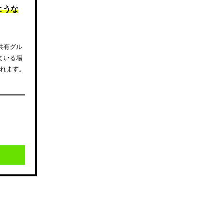
ような
共有グル
ている場
されます。