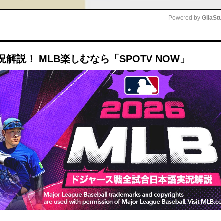
Powered by 
GliaSt
Mute
説！ MLB楽しむなら「SPOTV NOW」