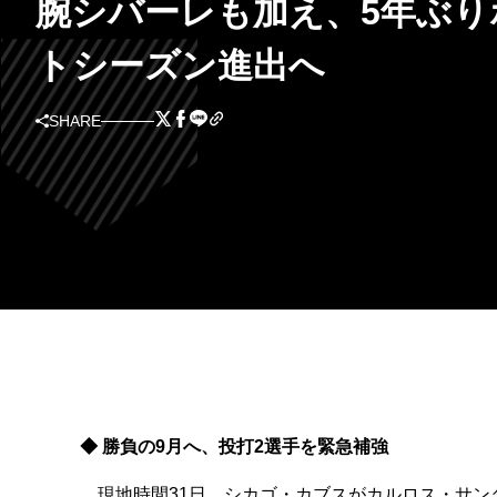
腕シバーレも加え、5年ぶり
トシーズン進出へ
SHARE
◆ 勝負の9月へ、投打2選手を緊急補強
現地時間31日、シカゴ・カブスがカルロス・サン