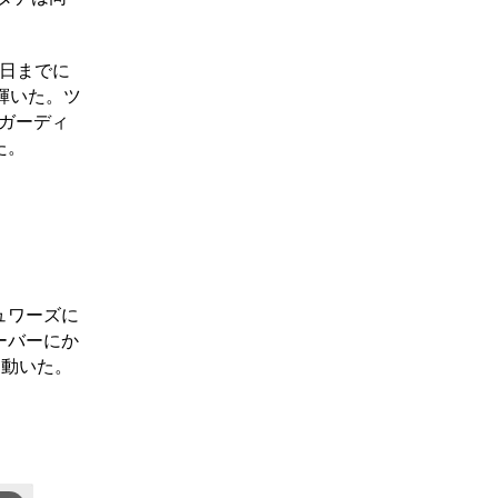
1日までに
に輝いた。ツ
ガーディ
た。
ュワーズに
ーバーにか
に動いた。