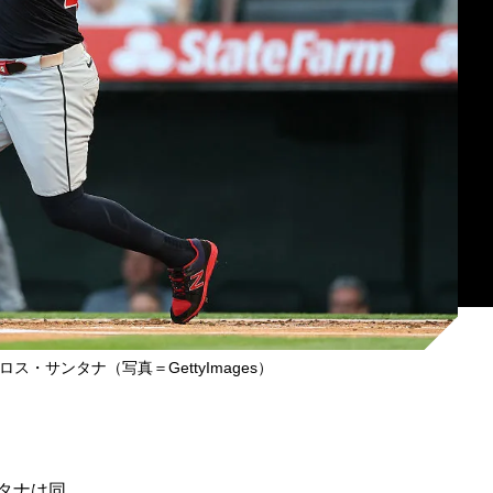
・サンタナ（写真＝GettyImages）
タナは同