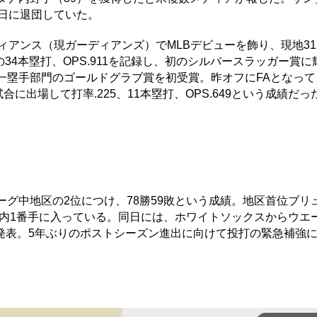
8日に退団していた。
ィアンス（現ガーディアンズ）でMLBデビューを飾り、現地3
の34本塁打、OPS.911を記録し、初のシルバースラッガー賞
一塁手部門のゴールドグラブ賞を初受賞。昨オフにFAとなって
に出場して打率.225、11本塁打、OPS.649という成績だっ
グ中地区の2位につけ、78勝59敗という成績。地区首位ブリ
圏内1番手に入っている。同日には、ホワイトソックスからウエ
発表。5年ぶりのポストシーズン進出に向けて投打の緊急補強