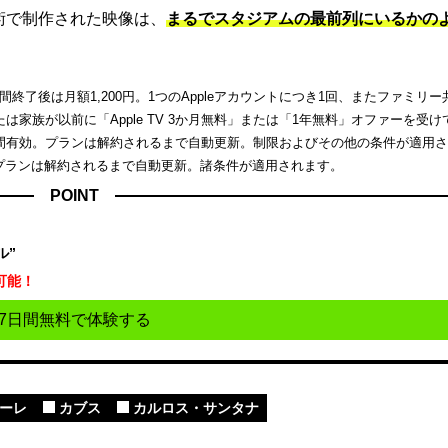
端技術で制作された映像は、
まるでスタジアムの最前列にいるかの
了後は月額1,200円。1つのAppleアカウントにつき1回、またファミリー
家族が以前に「Apple TV 3か月無料」または「1年無料」オファーを受け
間有効。プランは解約されるまで自動更新。制限およびその他の条件が適用
。プランは解約されるまで自動更新。諸条件が適用されます。
POINT
ル”
可能！
7日間無料で体験する
ーレ
カブス
カルロス・サンタナ