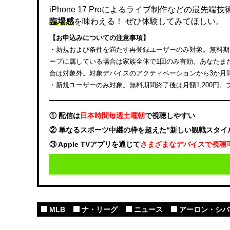
iPhone 17 Proによるライブ制作などの最先
臨場感
を味わえる！ ぜひ体験してみてほしい。
【お申込みについての注意事項】
・新規および条件を満たす再登録ユーザーのみ対象。無料期間終
ープに属している場合は家族全体で1回のみ有効。あなたまたは
合は対象外。対象デバイスのアクティベーションから3か月
・新規ユーザーのみ対象。無料期間終了後は月額1,200円
① 配信は
日本時間毎週土曜朝
で視聴しやすい
② 単なるスポーツ中継の枠を超えた“新しい観戦スタイ
③ Apple TVアプリを通じて
さまざまなデバイスで視聴
MLB
ナ・リーグ
ニュース
アーロン・シバ