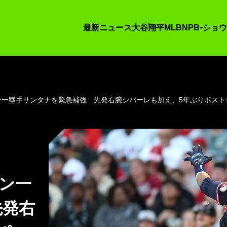
最新ニュース
大谷翔平
MLB
NPB
ショウ
ラン一塁手サンタナを緊急補強 先発右腕シバーレも加え、5年ぶりポスト
ラン一
先発右