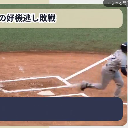
もっと見
arrow_forward_ios