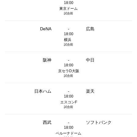
18:00
東京ドーム
試合前
DeNA
-
広島
18:00
横浜
試合前
阪神
-
中日
18:00
京セラD大阪
試合前
日本ハム
-
楽天
18:00
エスコンF
試合前
西武
-
ソフトバンク
18:00
ベルーナドーム