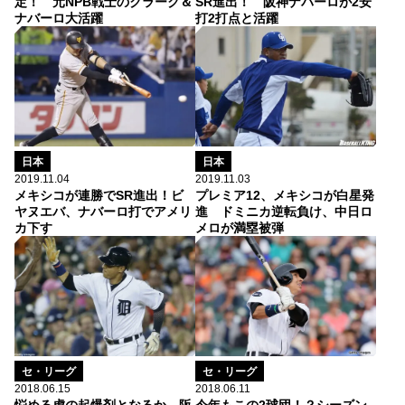
定！ 元NPB戦士のクラーク＆
SR進出！ 阪神ナバーロが2安
ナバーロ大活躍
打2打点と活躍
日本
日本
2019.11.04
2019.11.03
メキシコが連勝でSR進出！ビ
プレミア12、メキシコが白星発
ヤヌエバ、ナバーロ打でアメリ
進 ドミニカ逆転負け、中日ロ
カ下す
メロが満塁被弾
セ・リーグ
セ・リーグ
2018.06.15
2018.06.11