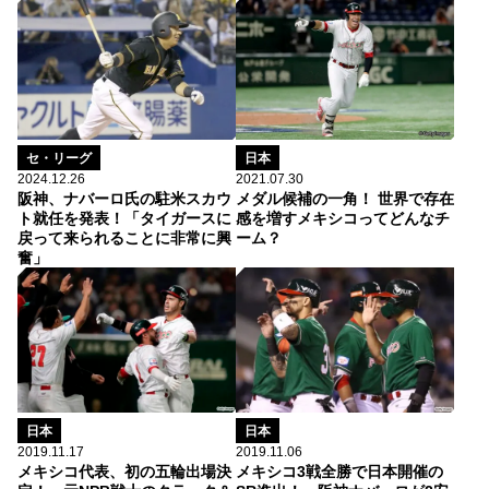
セ・リーグ
日本
2024.12.26
2021.07.30
阪神、ナバーロ氏の駐米スカウ
メダル候補の一角！ 世界で存在
ト就任を発表！「タイガースに
感を増すメキシコってどんなチ
戻って来られることに非常に興
ーム？
奮」
日本
日本
2019.11.17
2019.11.06
メキシコ代表、初の五輪出場決
メキシコ3戦全勝で日本開催の