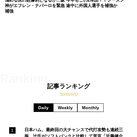
悩める虎の起爆剤となるか…阪
今年もこの2球団！？シーズン
神がエフレン・ナバーロを緊急
途中に外国人選手を補強か
補強
記事ランキング
Daily
Weekly
Monthly
日本ハム、最終回の大チャンスで代打攻勢も連続三
振 辻氏がソフトバンクと比較して苦言「近藤健介