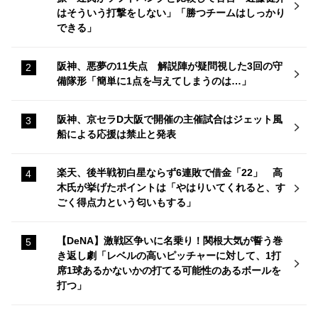
はそういう打撃をしない」「勝つチームはしっかり
できる」
阪神、悪夢の11失点 解説陣が疑問視した3回の守
備隊形「簡単に1点を与えてしまうのは…」
阪神、京セラD大阪で開催の主催試合はジェット風
船による応援は禁止と発表
楽天、後半戦初白星ならず6連敗で借金「22」 高
木氏が挙げたポイントは「やはりいてくれると、す
ごく得点力という匂いもする」
【DeNA】激戦区争いに名乗り！関根大気が誓う巻
き返し劇「レベルの高いピッチャーに対して、1打
席1球あるかないかの打てる可能性のあるボールを
打つ」