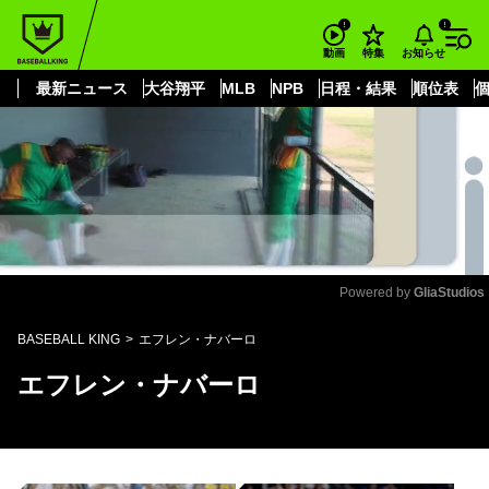
もっと見る
arrow_forward_ios
お知らせ
動画
特集
最新ニュース
大谷翔平
MLB
NPB
日程・結果
順位表
Powered by 
GliaStudios
Mute
BASEBALL KING
エフレン・ナバーロ
エフレン・ナバーロ