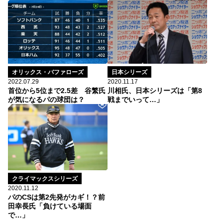
日本シリーズ
オリックス・バファローズ
2020.11.17
2022.07.29
川相氏、日本シリーズは「第8
首位から5位まで2.5差 谷繁氏
戦までいって…」
が気になるパの球団は？
クライマックスシリーズ
2020.11.12
パのCSは第2先発がカギ！？前
田幸長氏「負けている場面
で…」