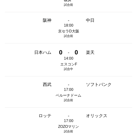
横浜
試合前
阪神
-
中日
18:00
京セラD大阪
試合前
0
0
日本ハム
-
楽天
14:00
エスコンF
試合中
西武
-
ソフトバンク
17:00
ベルーナドーム
試合前
ロッテ
-
オリックス
17:00
ZOZOマリン
試合前