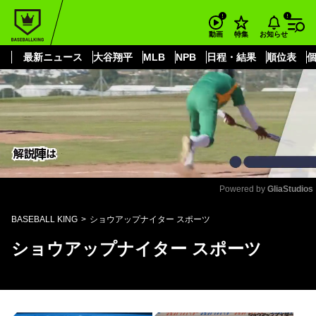
もっと見る
arrow_forward_ios
お知らせ
動画
特集
最新ニュース
大谷翔平
MLB
NPB
日程・結果
順位表
Powered by 
GliaStudios
Mute
BASEBALL KING
ショウアップナイター スポーツ
ショウアップナイター スポーツ