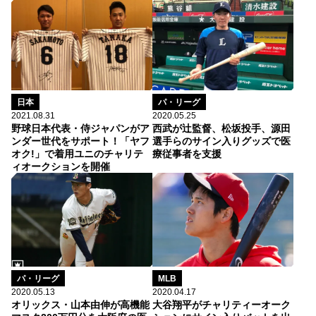
日本
パ・リーグ
2021.08.31
2020.05.25
野球日本代表・侍ジャパンがア
西武が辻監督、松坂投手、源田
ンダー世代をサポート！「ヤフ
選手らのサイン入りグッズで医
オク!」で着用ユニのチャリテ
療従事者を支援
ィオークションを開催
パ・リーグ
MLB
2020.05.13
2020.04.17
オリックス・山本由伸が高機能
大谷翔平がチャリティーオーク