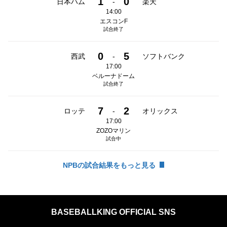
1
0
日本ハム
-
楽天
14:00
エスコンF
試合終了
0
5
西武
-
ソフトバンク
17:00
ベルーナドーム
試合終了
7
2
ロッテ
-
オリックス
17:00
ZOZOマリン
試合中
NPBの試合結果をもっと見る
BASEBALLKING OFFICIAL SNS