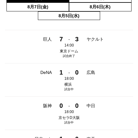
8月7日(金)
8月6日(木)
8月5日(水)
7
3
巨人
-
ヤクルト
14:00
東京ドーム
試合終了
1
0
DeNA
-
広島
18:00
横浜
試合中
0
0
阪神
-
中日
18:00
京セラD大阪
試合中