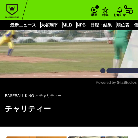
もっと見る
arrow_forward_ios
お知らせ
動画
特集
最新ニュース
大谷翔平
MLB
NPB
日程・結果
順位表
Powered by 
GliaStudios
Mute
BASEBALL KING
チャリティー
チャリティー