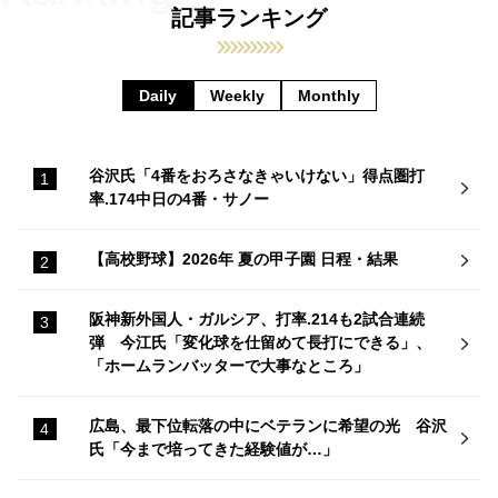
記事ランキング
Daily
Weekly
Monthly
谷沢氏「4番をおろさなきゃいけない」得点圏打
率.174中日の4番・サノー
【高校野球】2026年 夏の甲子園 日程・結果
阪神新外国人・ガルシア、打率.214も2試合連続
弾 今江氏「変化球を仕留めて長打にできる」、
「ホームランバッターで大事なところ」
広島、最下位転落の中にベテランに希望の光 谷沢
氏「今まで培ってきた経験値が…」