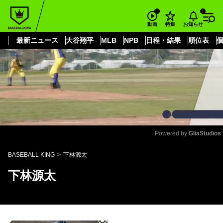
もっと見る
arrow_forward_ios
お知らせ
動画
特集
最新ニュース
大谷翔平
MLB
NPB
日程・結果
順位表
Powered by 
GliaStudios
Mute
BASEBALL KING
下林源太
下林源太