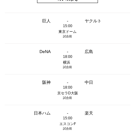
巨人
-
ヤクルト
15:00
東京ドーム
試合前
DeNA
-
広島
18:00
横浜
試合前
阪神
-
中日
18:00
京セラD大阪
試合前
日本ハム
-
楽天
15:00
エスコンF
試合前