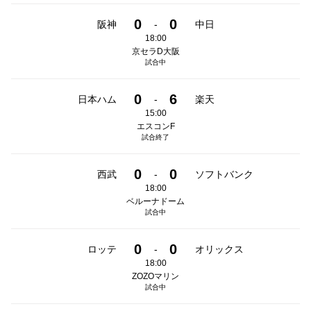
0
0
阪神
-
中日
18:00
京セラD大阪
試合中
0
6
日本ハム
-
楽天
15:00
エスコンF
試合終了
0
0
西武
-
ソフトバンク
18:00
ベルーナドーム
試合中
0
0
ロッテ
-
オリックス
18:00
ZOZOマリン
試合中