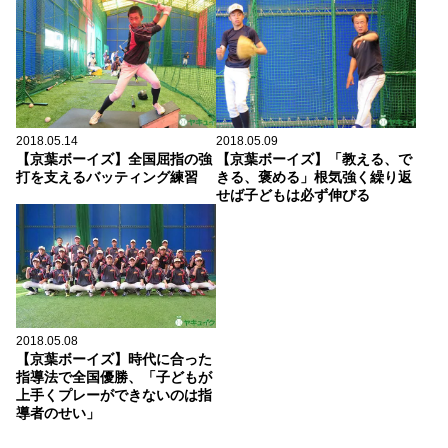
2018.05.14
2018.05.09
【京葉ボーイズ】全国屈指の強
【京葉ボーイズ】「教える、で
打を支えるバッティング練習
きる、褒める」根気強く繰り返
せば子どもは必ず伸びる
2018.05.08
【京葉ボーイズ】時代に合った
指導法で全国優勝、「子どもが
上手くプレーができないのは指
導者のせい」