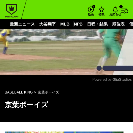
もっと見る
arrow_forward_ios
お知らせ
動画
特集
最新ニュース
大谷翔平
MLB
NPB
日程・結果
順位表
Powered by 
GliaStudios
Mute
BASEBALL KING
京葉ボーイズ
京葉ボーイズ