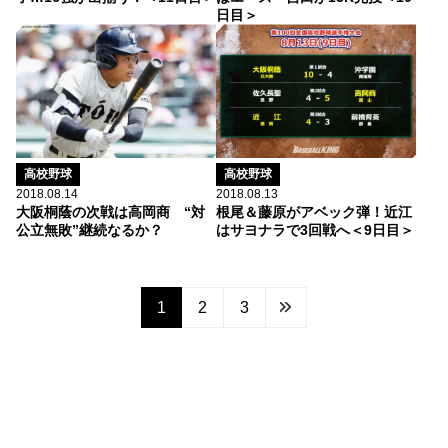
日目＞
高校野球
高校野球
2018.08.13
2018.08.14
根尾＆藤原がアベック弾！近江
大阪桐蔭の次戦は高岡商 “対
はサヨナラで3回戦へ＜9日目＞
公立無敗”継続なるか？
1
2
3