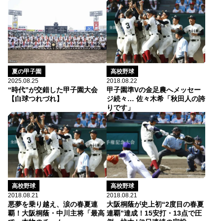
高校野球
夏の甲子園
2018.08.22
2025.08.25
甲子園準Vの金足農へメッセー
“時代”が交錯した甲子園大会
ジ続々… 佐々木希「秋田人の誇
【白球つれづれ】
りです」
高校野球
高校野球
2018.08.21
2018.08.21
悪夢を乗り越え、涙の春夏連
大阪桐蔭が史上初“2度目の春夏
覇！大阪桐蔭・中川主将「最高
連覇”達成！15安打・13点で圧