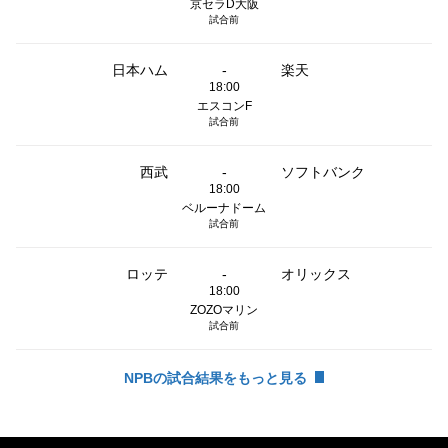
京セラD大阪
試合前
日本ハム
-
楽天
18:00
エスコンF
試合前
西武
-
ソフトバンク
18:00
ベルーナドーム
試合前
ロッテ
-
オリックス
18:00
ZOZOマリン
試合前
NPBの試合結果をもっと見る