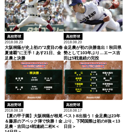
高校野球
高校野球
2018.08.20
2018.08.20
大阪桐蔭が史上初の”2度目の春
金足農が初の決勝進出！秋田県
夏連覇”に王手！あす21日、金
勢として103年ぶり…エース吉
足農と決勝
田は5戦連続の完投
高校野球
高校野球
2018.08.18
2018.08.17
【夏の甲子園】大阪桐蔭が根尾
ベスト8出揃う！金足農は23年
＆藤原のアベック弾で快勝！金
ぶり、下関国際は初の8強＜13
足農・吉田は4戦連続二桁K＜
日目＞
14日目＞