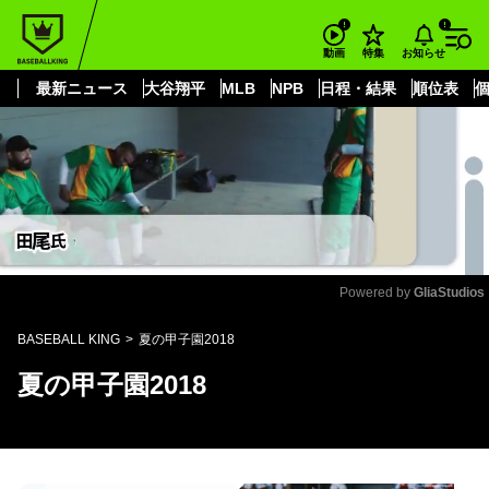
もっと見る
arrow_forward_ios
お知らせ
動画
特集
最新ニュース
大谷翔平
MLB
NPB
日程・結果
順位表
Powered by 
GliaStudios
Mute
BASEBALL KING
夏の甲子園2018
夏の甲子園2018