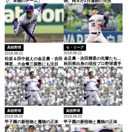
で、本物のチーム」
倒、柿木が2日連続の完投
セ・リーグ
高校野球
2018.08.21
2018.08.21
金足農・吉田輝星の先輩たち…
松坂＆田中超えの金足農・吉田
秋田県出身の現役プロ野球選手
輝星…大会奪三振数にも注目
高校野球
高校野球
2018.08.20
2018.08.20
甲子園の新怪物と魔物の正体
甲子園の新怪物と魔物の正体