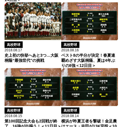
高校野球
高校野球
2018.08.17
2018.08.16
史上初の快挙へあと3つ…大阪
ベスト8の半分が決定！春夏連
桐蔭“最強世代”の挑戦
覇めざす大阪桐蔭、夏は4年ぶ
りの8強＜12日目＞
高校野球
高校野球
2018.08.15
2018.08.14
第100回記念大会も2回戦が終
横浜が昨夏王者を撃破！金足農
了…16強が出揃う！＜11日目＞
はエース・吉田が13K完投＜10