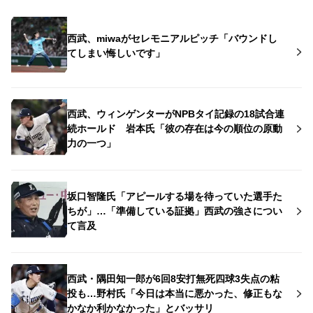
西武、miwaがセレモニアルピッチ「バウンドし
てしまい悔しいです」
西武、ウィンゲンターがNPBタイ記録の18試合連
続ホールド 岩本氏「彼の存在は今の順位の原動
力の一つ」
坂口智隆氏「アピールする場を待っていた選手た
ちが」…「準備している証拠」西武の強さについ
て言及
西武・隅田知一郎が6回8安打無死四球3失点の粘
投も…野村氏「今日は本当に悪かった、修正もな
かなか利かなかった」とバッサリ