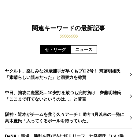
関連キーワードの最新記事
セ・リーグ
ニュース
ヤクルト、楽しみな20歳捕手が早くもプロ2号！ 齊藤明雄氏
「素晴らしい読みだった」と洞察力を称賛
中日、拙攻に走塁死…10安打を放つも完封負け 齊藤明雄氏
「ここまで打てないというのは…」と苦言
阪神・近本がチームを救う久々アーチ！ 昨年4月以来の一発に
高木豊氏「入ってくるボールを待っていた」
DeNA・馬場、勝利を呼び込む好リリーフ 辻発彦氏「いい勝