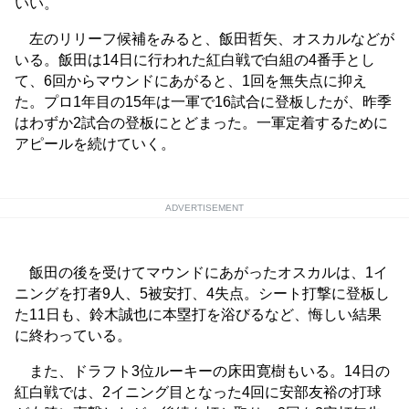
いい。
左のリリーフ候補をみると、飯田哲矢、オスカルなどが
いる。飯田は14日に行われた紅白戦で白組の4番手とし
て、6回からマウンドにあがると、1回を無失点に抑え
た。プロ1年目の15年は一軍で16試合に登板したが、昨季
はわずか2試合の登板にとどまった。一軍定着するために
アピールを続けていく。
ADVERTISEMENT
飯田の後を受けてマウンドにあがったオスカルは、1イ
ニングを打者9人、5被安打、4失点。シート打撃に登板し
た11日も、鈴木誠也に本塁打を浴びるなど、悔しい結果
に終わっている。
また、ドラフト3位ルーキーの床田寛樹もいる。14日の
紅白戦では、2イニング目となった4回に安部友裕の打球