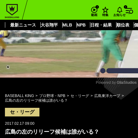
もっと見る
arrow_forward_ios
お知らせ
動画
特集
最新ニュース
大谷翔平
MLB
NPB
日程・結果
順位表
Powered by 
GliaStudios
Mute
BASEBALL KING
プロ野球・NPB
セ・リーグ
広島東洋カープ
広島の左のリリーフ候補は誰がいる？
セ・リーグ
2017.02.17 09:00
広島の左のリリーフ候補は誰がいる？