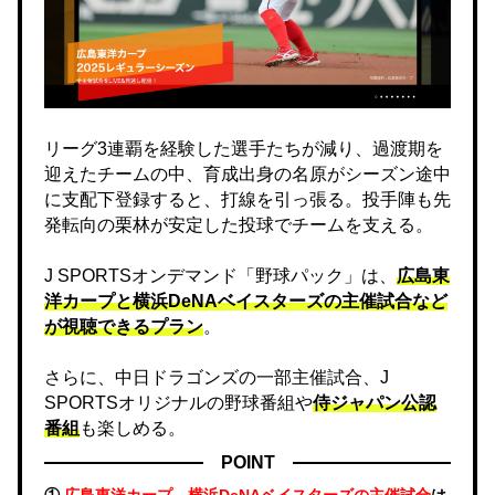
リーグ3連覇を経験した選手たちが減り、過渡期を
迎えたチームの中、育成出身の名原がシーズン途中
に支配下登録すると、打線を引っ張る。投手陣も先
発転向の栗林が安定した投球でチームを支える。
J SPORTSオンデマンド「野球パック」は、
広島東
洋カープと横浜DeNAベイスターズの主催試合など
が視聴できるプラン
。
さらに、中日ドラゴンズの一部主催試合、J
SPORTSオリジナルの野球番組や
侍ジャパン公認
番組
も楽しめる。
POINT
①
広島東洋カープ、横浜DeNAベイスターズの主催試合
は