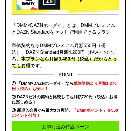
「DMM×DAZNホーダイ」とは、DMMプレミアム
とDAZN Standardをセットで利用できるプラン。
単体契約ならDMMプレミアム月額550円（税
込）、DAZN Standard月額4,200円（税込）のとこ
ろ、
本プランなら月額3,480円（税込）だからとっ
てもお得
です。
POINT
① 「DMM×DAZNホーダイ」なら
単体契約より月額1,270
円（税込）も安い！
② DAZNだけの契約と比較しても月額720円（税込）お得
に楽しめる！
③ 新規入会月から最大3カ月間、
「DMMポイント」を550
ポイント付与！
お申し込み特設ページ