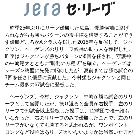
昨季25年ぶりにリーグ優勝した広島。優勝候補に挙げ
られながらも勝ちパターンの投手陣を構築することができ
ず優勝どころかAクラスを逃した2015年を反省して、ジャ
クソン、ヘーゲンズのリリーフ候補の助っ人を獲得した。
昨季はジャクソンが勝ちパターンの8回を任され、守護神
の中崎翔太とともに“勝利の方程式”を確立。ヘーゲンズは
シーズン終盤に先発に転向したが、夏前までは勝ち試合の
7回を任され優勝に貢献した。今村猛もジャクソンと同じ
チーム最多の67試合に登板した。
ヘーゲンズ、今村、ジャクソン、中崎が勝ち試合のリリ
ーフとして奮闘したが、振り返ると全員が右投手。左のリ
リーフで30試合以上登板した投手は、12球団で唯一誰も
いなかった。右のリリーフのみで優勝したことで、左のリ
リーフがいなくても勝てると思われるが、ワンポイント、
ロングなど役割はあり、左がいないよりかは当然いた方が