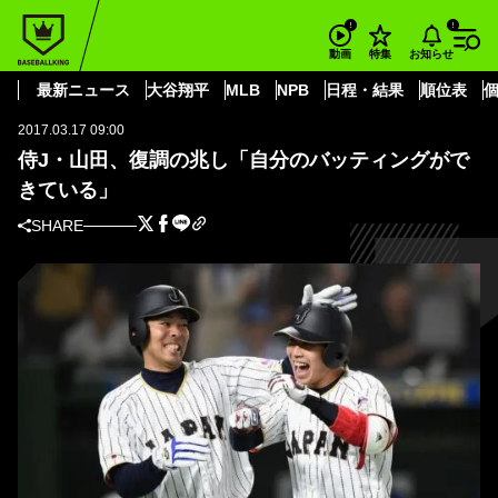
BASEBALL KING
日本
山田 哲人
侍J・山田、復調の兆し「自分のバッティングができている」
お知らせ
動画
特集
日本
最新ニュース
大谷翔平
MLB
NPB
日程・結果
順位表
2017.03.17 09:00
侍J・山田、復調の兆し「自分のバッティングがで
きている」
SHARE