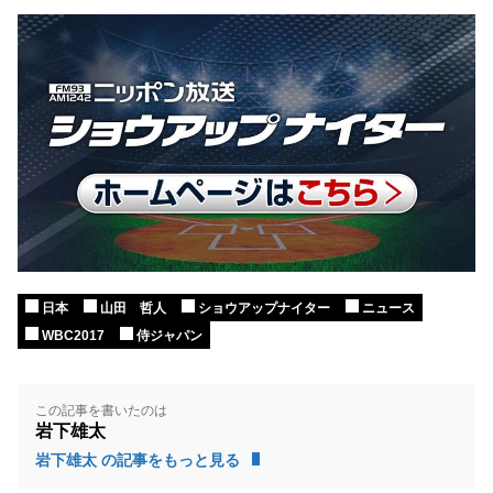
日本
山田 哲人
ショウアップナイター
ニュース
WBC2017
侍ジャパン
この記事を書いたのは
岩下雄太
岩下雄太 の記事をもっと見る