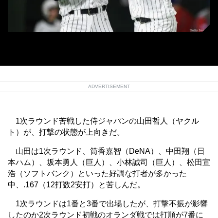
調子を取り戻した侍ジャパンの山田哲人
ADVERTISEMENT
1次ラウンド苦戦した侍ジャパンの山田哲人（ヤクル
ト）が、打撃の状態が上向きだ。
山田は1次ラウンド、筒香嘉智（DeNA）、中田翔（日
本ハム）、坂本勇人（巨人）、小林誠司（巨人）、松田宣
浩（ソフトバンク）といった好調な打者が多かった
中、.167（12打数2安打）と苦しんだ。
1次ラウンドは1番と3番で出場したが、打撃不振が影響
したのか2次ラウンド初戦のオランダ戦では打順が7番に