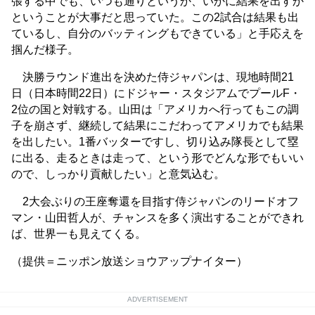
張する中でも、いつも通りというか、いかに結果を出すか
ということが大事だと思っていた。この2試合は結果も出
ているし、自分のバッティングもできている」と手応えを
掴んだ様子。
決勝ラウンド進出を決めた侍ジャパンは、現地時間21
日（日本時間22日）にドジャー・スタジアムでプールF・
2位の国と対戦する。山田は「アメリカへ行ってもこの調
子を崩さず、継続して結果にこだわってアメリカでも結果
を出したい。1番バッターですし、切り込み隊長として塁
に出る、走るときは走って、という形でどんな形でもいい
ので、しっかり貢献したい」と意気込む。
2大会ぶりの王座奪還を目指す侍ジャパンのリードオフ
マン・山田哲人が、チャンスを多く演出することができれ
ば、世界一も見えてくる。
（提供＝ニッポン放送ショウアップナイター）
ADVERTISEMENT