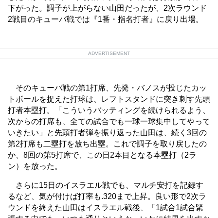
下がった。調子が上がらない山田だったが、2次ラウンド
2戦目のキューバ戦では『1番・指名打者』に戻り出場。
ADVERTISEMENT
そのキューバ戦の第1打席、先発・バノスが投じたカッ
トボールを捉えた打球は、レフトスタンドに突き刺す先頭
打者本塁打。「こういうバッティングを続けられるよう、
次からの打席も、全ての試合でも一球一球集中してやって
いきたい」と先頭打者弾を振り返った山田は、続く3回の
第2打席も二塁打を放ち出塁。これで調子を取り戻したの
か、8回の第5打席で、この日2本目となる本塁打（2ラ
ン）を放った。
さらに15日のイスラエル戦でも、マルチ安打を記録す
るなど、気が付けば打率も.320まで上昇。良い形で2次ラ
ウンドを終えた山田はイスラエル戦後、「1試合1試合緊