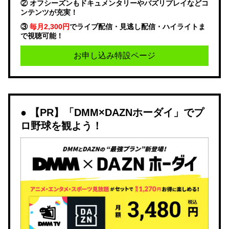
② オフシーズンもドキュメンタリーやバズリプレイなどコ
ンテンツが充実！
③
毎月2,300円
でライブ配信・見逃し配信・ハイライトま
で視聴可能！
お申し込み特設ページ
【PR】「DMM×DAZNホーダイ」でプ
ロ野球を観よう！