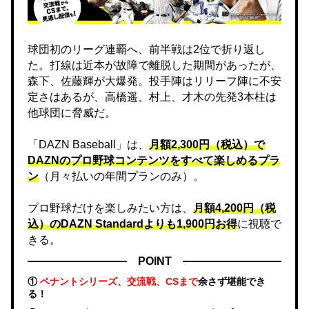
球団初のリーグ連覇へ、前半戦は2位で折り返し
た。打線は近本が故障で離脱した期間があったが、
森下、佐藤輝が大爆発。投手陣はリリーフ陣に不安
定さはあるが、高橋遥、村上、才木の先発3本柱は
他球団に脅威だ。
「DAZN Baseball」は、
月額2,300円（税込）で
DAZNのプロ野球コンテンツをすべて楽しめるプラ
ン
（月々払いの年間プランのみ）。
プロ野球だけを楽しみたい方は、
月額4,200円（税
込）のDAZN Standard​よりも1,900円お得
に視聴で
きる。
POINT
①
ペナントシリーズ、交流戦、CSまで
余さず堪能でき
る！