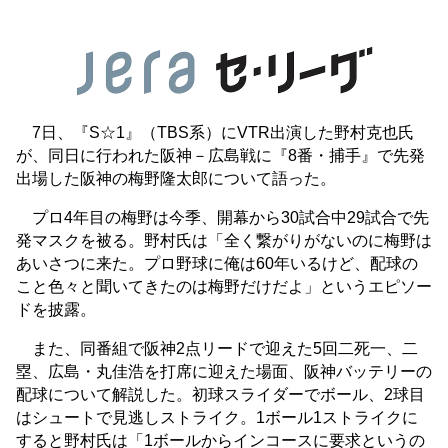
7日、『S☆1』（TBS系）にVTR出演した野村克也氏
が、同日に行われた阪神－広島戦に『8番・捕手』で先発
出場した阪神の梅野隆太郎について語った。
プロ4年目の梅野は今季、開幕から30試合中29試合で先
発マスクを被る。野村氏は「全く繋がりがないのに梅野は
あいさつに来た。プロ野球に俺は60年いるけど、配球の
こと色々と聞いてきたのは梅野だけだよ」というエピソー
ドを披露。
また、同番組で阪神2点リードで迎えた5回二死一、二
塁、広島・丸佳浩を打席に迎えた場面、阪神バッテリーの
配球について解説した。初球スライダーでボール、2球目
はシュートで見逃しストライク。1ボール1ストライクに
すると野村氏は「1ボールからインコースに要求というの