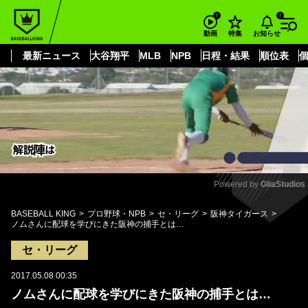
もっと見る
arrow_forward_ios
お知らせ
動画
特集
最新ニュース
大谷翔平
MLB
NPB
日程・結果
順位表
Powered by 
GliaStudios
Mute
BASEBALL KING
プロ野球・NPB
セ・リーグ
阪神タイガース
ノムさんに配球を学びにきた阪神の捕手とは…
セ・リーグ
2017.05.08 00:35
ノムさんに配球を学びにきた阪神の捕手とは…