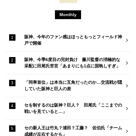
Monthly
阪神、今年のファン感はほっともっとフィールド神
戸で開催
阪神、今季6度目の完封負け 藤川監督の消極的な
采配に田尾氏苦言「あまりにも1点に固執しすぎ」
「同率首位」は本当に互角だったのか…交流戦が隠
していた阪神と巨人の差
セを制するのは阪神？巨人？ 田尾氏「ここまでの
戦いを見ていると…」
セの新人王は竹丸？浦田？工藤？ 佐伯氏「チーム
成績が左右するかも」