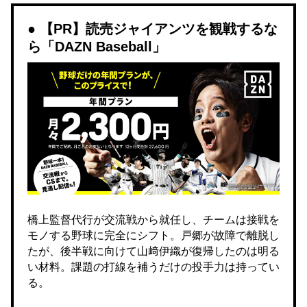
【PR】読売ジャイアンツを観戦するな
ら「DAZN Baseball」
橋上監督代行が交流戦から就任し、チームは接戦を
モノする野球に完全にシフト。戸郷が故障で離脱し
たが、後半戦に向けて山﨑伊織が復帰したのは明る
い材料。課題の打線を補うだけの投手力は持ってい
る。