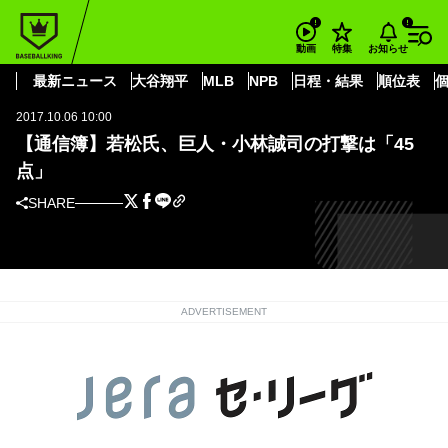
BASEBALL KING
プロ野球・NPB
セ・リーグ
読売ジャイアンツ
小林 誠司
【通信簿】若松氏、巨人・小林誠司の打撃は「45点」
お知らせ
動画
特集
セ・リーグ
最新ニュース
大谷翔平
MLB
NPB
日程・結果
順位表
2017.10.06 10:00
【通信簿】若松氏、巨人・小林誠司の打撃は「45
点」
SHARE
ADVERTISEMENT