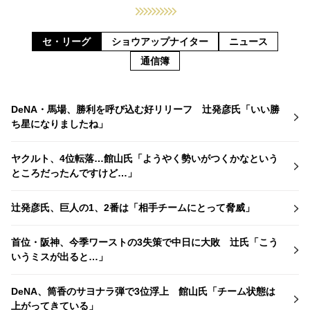
セ・リーグ
ショウアップナイター
ニュース
通信簿
DeNA・馬場、勝利を呼び込む好リリーフ 辻発彦氏「いい勝
ち星になりましたね」
ヤクルト、4位転落…館山氏「ようやく勢いがつくかなという
ところだったんですけど…」
辻発彦氏、巨人の1、2番は「相手チームにとって脅威」
首位・阪神、今季ワーストの3失策で中日に大敗 辻氏「こう
いうミスが出ると…」
DeNA、筒香のサヨナラ弾で3位浮上 館山氏「チーム状態は
上がってきている」