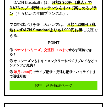
「DAZN Baseball」は、
月額2,300円（税込）で
DAZNのプロ野球コンテンツをすべて楽しめるプラ
ン
（月々払いの年間プランのみ）。
プロ野球だけを楽しみたい方は、
月額4,200円（税
込）のDAZN Standard​よりも1,900円お得
に視聴で
きる。
POINT
①
ペナントシリーズ、交流戦、CSまで
余さず堪能でき
る！
② オフシーズンもドキュメンタリーやバズリプレイなどコ
ンテンツが充実！
③
毎月2,300円
でライブ配信・見逃し配信・ハイライトま
で視聴可能！
お申し込み特設ページ