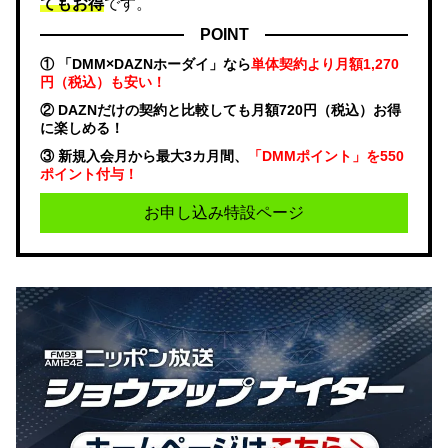
てもお得
です。
POINT
① 「DMM×DAZNホーダイ」なら
単体契約より月額1,270
円（税込）も安い！
② DAZNだけの契約と比較しても月額720円（税込）お得
に楽しめる！
③ 新規入会月から最大3カ月間、
「DMMポイント」を550
ポイント付与！
お申し込み特設ページ