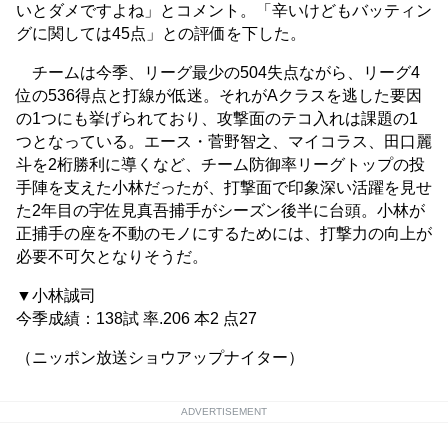
いとダメですよね」とコメント。「辛いけどもバッティン
グに関しては45点」との評価を下した。
チームは今季、リーグ最少の504失点ながら、リーグ4
位の536得点と打線が低迷。それがAクラスを逃した要因
の1つにも挙げられており、攻撃面のテコ入れは課題の1
つとなっている。エース・菅野智之、マイコラス、田口麗
斗を2桁勝利に導くなど、チーム防御率リーグトップの投
手陣を支えた小林だったが、打撃面で印象深い活躍を見せ
た2年目の宇佐見真吾捕手がシーズン後半に台頭。小林が
正捕手の座を不動のモノにするためには、打撃力の向上が
必要不可欠となりそうだ。
▼小林誠司
今季成績：138試 率.206 本2 点27
（ニッポン放送ショウアップナイター）
ADVERTISEMENT