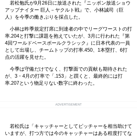
若松勉氏が9月26日に放送された『ニッポン放送ショウ
アップナイター 巨人－ヤクルト戦』で、小林誠司（巨
人）を今季の働きぶりを採点した。
小林は昨季規定打席に到達者の中でリーグワーストの打
率.204と打撃に課題を抱えていたが、3月に行われた『第
4回ワールドベースボールクラシック』に日本代表の一員
として出場し、チームトップの打率.450、1本塁打、6打
点の活躍を見せた。
今季は守備だけでなく、打撃面での貢献も期待された
が、3・4月の打率で「.153」と躓くと、最終的には打
率.207という物足りない数字に終わった。
ADVERTISEMENT
若松氏は「キャッチャーとしてピッチャーを相当助けて
いますが、打つ方では今のキャッチャーはある程度打てな