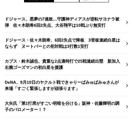
ドジャース、悪夢の7連敗…守護神ディアスが逆転サヨナラ被
弾 佐々木朗希6回2失点、大谷翔平は10戦ぶり無安打
ドジャース・佐々木朗希、6回2失点で降板 3登板連続白星は
ならず ヌートバーとの初対戦は3打数1安打
カブス・鈴木誠也、貴重な2点適時打で25戦連続出塁 新加入
右腕ゴーズマンの初白星を援護
DeNA、9月10日のヤクルト戦できゃりーぱみゅぱみゅさんが
来場「すごく緊張しますが頑張ります」
大矢氏「第1打席がすごい明暗を分ける」阪神・佐藤輝明の調
子のバロメーター！？