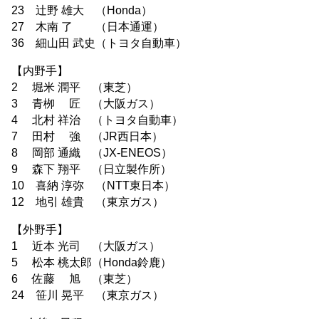
23 辻󠄀野 雄大 （Honda）
27 木南 了 （日本通運）
36 細山田 武史（トヨタ自動車）
【内野手】
2 堀米 潤平 （東芝）
3 青栁 匠 （大阪ガス）
4 北村 祥治 （トヨタ自動車）
7 田村 強 （JR西日本）
8 岡部 通織 （JX-ENEOS）
9 森下 翔平 （日立製作所）
10 喜納 淳弥 （NTT東日本）
12 地引 雄貴 （東京ガス）
【外野手】
1 近本 光司 （大阪ガス）
5 松本 桃太郎（Honda鈴鹿）
6 佐藤 旭 （東芝）
24 笹川 晃平 （東京ガス）