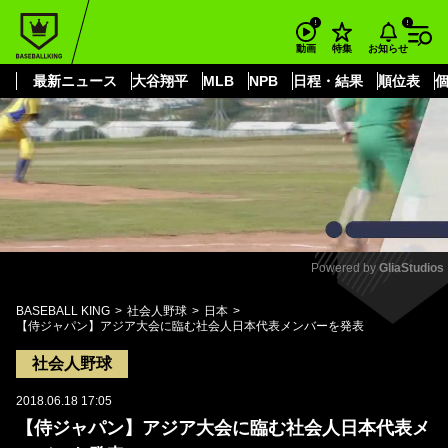
もっと見る
arrow_forward_ios
お知らせ
動画
特集
最新ニュース
大谷翔平
MLB
NPB
日程・結果
順位表
Powered by 
GliaStudios
Mute
BASEBALL KING
社会人野球
日本
【侍ジャパン】アジア大会に臨む社会人日本代表メンバーを発表
社会人野球
2018.06.18 17:05
【侍ジャパン】アジア大会に臨む社会人日本代表メ