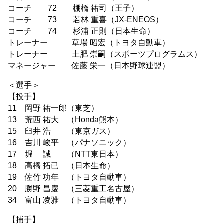
コーチ 72 棚橋 祐司（王子）
コーチ 73 若林 重喜（JX-ENEOS）
コーチ 74 杉浦 正則（日本生命）
トレーナー 草場 昭宏（トヨタ自動車）
トレーナー 土肥 崇嗣（スポーツプログラムス）
マネージャー 佐藤 栄一（日本野球連盟）
＜選手＞
【投手】
11 岡野 祐一郎（東芝）
13 荒西 祐大 （Honda熊本）
15 臼井 浩 （東京ガス）
16 吉川 峻平 （パナソニック）
17 堀 誠 （NTT東日本）
18 高橋 拓已 （日本生命）
19 佐竹 功年 （トヨタ自動車）
20 勝野 昌慶 （三菱重工名古屋）
34 富山 凌雅 （トヨタ自動車）
【捕手】