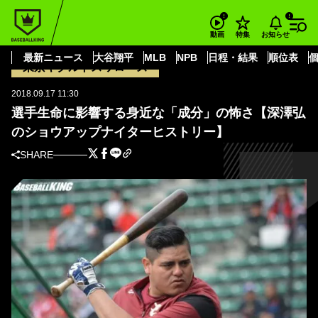
BASEBALL KING
東京ヤクルトスワローズ
選手生命に影響する身近な「成分」の怖さ【深澤弘のショウアップナイター
お知らせ
動画
特集
ヒストリー】
最新ニュース
大谷翔平
MLB
NPB
日程・結果
順位表
東京ヤクルトスワローズ
2018.09.17 11:30
選手生命に影響する身近な「成分」の怖さ【深澤弘
のショウアップナイターヒストリー】
SHARE