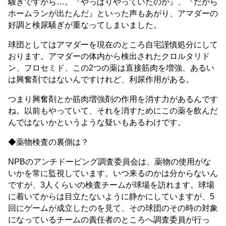
騒ぎですから…。『やっぱりやっていたのか』、『だから
ホームランが出たんだ』といった声もあがり、アマダーの
好調と検尿騒ぎが重なってしまいました。
球団としてはアマダーを現在のところ自宅謹慎処分にして
おります。アマダーの体内から検出されたクロルタリド
ン、フロセミド、この2つの薬は直接筋肉を増強、あるい
は興奮剤ではないんですけれど、利尿作用がある。
つまり興奮剤とか筋肉増強剤の作用を消す力があるんです
ね。以前もやっていて、それを消すためにこの薬を飲んだ
んではないかというような疑いもあるわけです。
◆薬物検査の裏側は？
NPBのアンチドーピング調査委員会は、薬物の使用がな
いかを常に監視しています。いつ来るのかは分からないん
ですが、3人くらいの検査チームが球場を訪れます。球場
に着いてからは目立たないように静かにしていますが、5
回にゲームが成立したのを見て、その球団のその時の対象
になっているチームの責任者のところへ調査委員が行っ