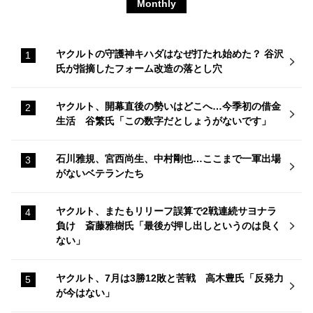
Monthly
ヤクルトの守護神キハダはなぜ打たれ始めた？ 谷沢
氏が指摘したフォーム改造の落とし穴
ヤクルト、開幕直後の勢いはどこへ…今季初の借金
生活 谷繁氏「この数字だとしょうがないです」
石川雅規、宮西尚生、中村剛也…ここまで一軍出場
がないベテランたち
ヤクルト、またもリリーフ誤算で2戦連続サヨナラ
負け 斎藤雅樹氏「最後が押し出しというのは良く
ない」
ヤクルト、7月は3勝12敗と苦戦 高木豊氏「反発力
が今はない」