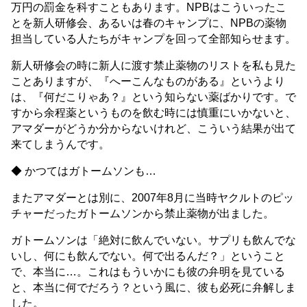
万円の罰金を科すこともあります。NPBはこういったこ
とを新人研修会、あるいは春のキャンプに、NPBの薬物
担当している人たちがキャンプを回って全部知らせます。
新人研修会の時に新人に渡す禁止薬物のリストを私も見た
ことありますが、『へーこんなものがある』というより
は、『何だこりゃあ？』という知らない薬ばかりです。で
すから余程薬というものを飲む時には慎重にいかないと、
アマダーがどうか分からないけれど、こういう結果が出て
来てしまうんです。
◆ かつてはガトームソンも…
またアマダーとは別に、2007年8月に当時ヤクルトのピッ
チャーだったガトームソンから禁止薬物が出ました。
ガトームソンは「絶対に飲んでいない。サプリも飲んでな
いし、何にも飲んでない。何で出るんだ？」ということ
で、本当に…。これはもういかにも彼の弁明を見ている
と、本当に何でだろう？という風に、彼も必死に弁解しま
した。