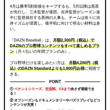
4月は勝率5割前後をキープするも、5月以降は黒星
が先行し、三木監督が退団。吉井監督がシーズン途
中に監督就任する異例の人事も、チームは徐々に吉
井イズムが浸透し、後半戦に向けて明るい材料は多
い。
「DAZN Baseball」は、
月額2,300円（税込）で
DAZNのプロ野球コンテンツをすべて楽しめるプラ
ン
（月々払いの年間プランのみ）。
プロ野球だけを楽しみたい方は、
月額4,200円（税
込）のDAZN Standard​よりも1,900円お得
に視聴で
きる。
POINT
①
ペナントシリーズ、交流戦、CSまで
余さず堪能でき
る！
② オフシーズンもドキュメンタリーやバズリプレイなどコ
ンテンツが充実！