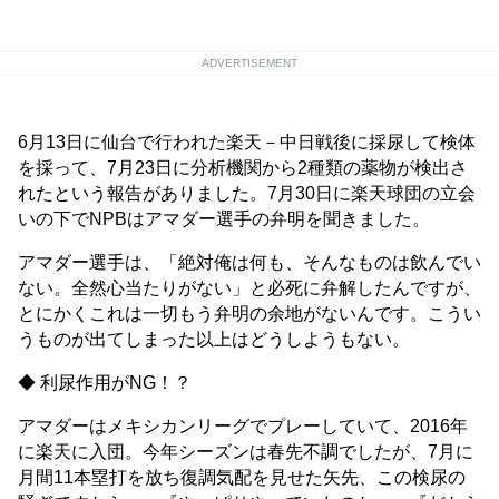
ADVERTISEMENT
6月13日に仙台で行われた楽天－中日戦後に採尿して検体
を採って、7月23日に分析機関から2種類の薬物が検出さ
れたという報告がありました。7月30日に楽天球団の立会
いの下でNPBはアマダー選手の弁明を聞きました。
アマダー選手は、「絶対俺は何も、そんなものは飲んでい
ない。全然心当たりがない」と必死に弁解したんですが、
とにかくこれは一切もう弁明の余地がないんです。こうい
うものが出てしまった以上はどうしようもない。
◆ 利尿作用がNG！？
アマダーはメキシカンリーグでプレーしていて、2016年
に楽天に入団。今年シーズンは春先不調でしたが、7月に
月間11本塁打を放ち復調気配を見せた矢先、この検尿の