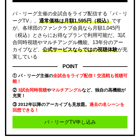
パ・リーグ主催の全試合をライブ配信する「パ・リ
ーグTV」。
通常価格は月額1,595円（税込）
です
が、各球団のファンクラブ会員なら月額1,045円
（税込）とさらにお得なプランで利用可能だ。3試
合同時視聴やマルチアングル機能、13年分のアー
カイブなど、
公式サービスならではの視聴体験
が充
実している
POINT
① パ・リーグ主催の
全試合をライブ配信！交流戦も視聴可
能！
②
3試合同時視聴
や
マルチアングル
など、独自の高機能が
充実！
③ 2012年以降のアーカイブも見放題。
過去の名シーンを
回想できる！
パ・リーグTV申し込み