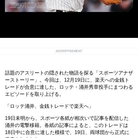
【プロ野球ロッテ対西武】3回 ロッテ・涌井秀章＝2019年9月24日 ZOZOマ
リンスタジアム 写真提供：産経新聞社
ADVERTISEMENT
話題のアスリートの隠された物語を探る「スポーツアナザ
ーストーリー」。今回は、12月19日に、楽天への金銭ト
レードが合意に達した、ロッテ・涌井秀章投手にまつわる
エピソードを取り上げる。
「ロッテ涌井、金銭トレードで楽天へ」
19日未明から、スポーツ各紙が相次いで記事を配信した
涌井の電撃移籍。各紙の記事によると、このトレードは
18日中に合意に達した模様で、19日、両球団から正式に