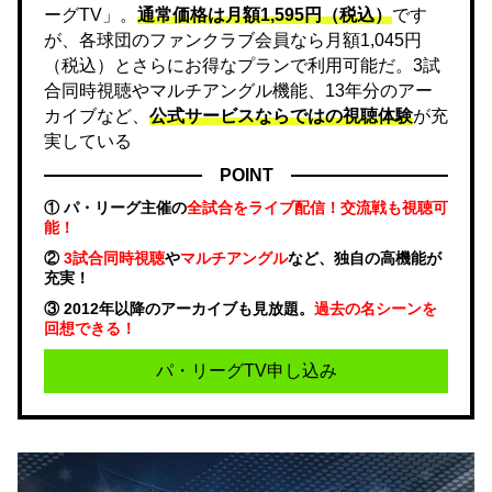
ーグTV」。
通常価格は月額1,595円（税込）
です
が、各球団のファンクラブ会員なら月額1,045円
（税込）とさらにお得なプランで利用可能だ。3試
合同時視聴やマルチアングル機能、13年分のアー
カイブなど、
公式サービスならではの視聴体験
が充
実している
POINT
① パ・リーグ主催の
全試合をライブ配信！交流戦も視聴可
能！
②
3試合同時視聴
や
マルチアングル
など、独自の高機能が
充実！
③ 2012年以降のアーカイブも見放題。
過去の名シーンを
回想できる！
パ・リーグTV申し込み