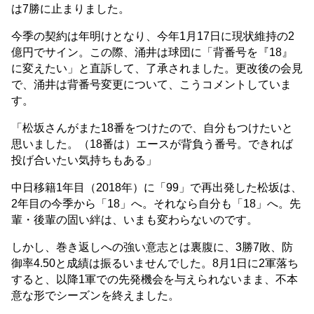
は7勝に止まりました。
今季の契約は年明けとなり、今年1月17日に現状維持の2
億円でサイン。この際、涌井は球団に「背番号を『18』
に変えたい」と直訴して、了承されました。更改後の会見
で、涌井は背番号変更について、こうコメントしていま
す。
「松坂さんがまた18番をつけたので、自分もつけたいと
思いました。（18番は）エースが背負う番号。できれば
投げ合いたい気持ちもある」
中日移籍1年目（2018年）に「99」で再出発した松坂は、
2年目の今季から「18」へ。それなら自分も「18」へ。先
輩・後輩の固い絆は、いまも変わらないのです。
しかし、巻き返しへの強い意志とは裏腹に、3勝7敗、防
御率4.50と成績は振るいませんでした。8月1日に2軍落ち
すると、以降1軍での先発機会を与えられないまま、不本
意な形でシーズンを終えました。