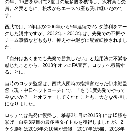
の年、16勝を挙げて2度目の最多勝を獲得し、沢村賞も受
賞。名実ともに、松坂からエースの座も受け継いだので
す。
西武では、2年目の2006年から5年連続で2ケタ勝利をマー
クした涌井ですが、2012年・2013年は、先発での不振や
チーム事情などもあり、抑えや中継ぎに配置転換されまし
た。
「自分はあくまでも先発で勝負したい」と起用法に不満を
感じたことから、2013年オフにFA宣言。ロッテへ移籍す
ることに。
当時のロッテ監督は、西武入団時の指揮官だった伊東勤監
督（現・中日ヘッドコーチ）で、「もう1度先発でやって
みないか？」とオファーしてくれたことも、大きな後押し
になりました。
ロッテでは先発に復帰し、移籍2年目の2015年には15勝を
挙げ、自身3度目の最多勝タイトルを獲得しましたが、2
ケタ勝利は2016年の10勝が最後。2017年は5勝、2018年