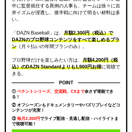
中に監督就任する異例の人事も、チームは徐々に吉
井イズムが浸透し、後半戦に向けて明るい材料は多
い。
「DAZN Baseball」は、
月額2,300円（税込）で
DAZNのプロ野球コンテンツをすべて楽しめるプラ
ン
（月々払いの年間プランのみ）。
プロ野球だけを楽しみたい方は、
月額4,200円（税
込）のDAZN Standard​よりも1,900円お得
に視聴で
きる。
POINT
①
ペナントシリーズ、交流戦、CSまで
余さず堪能でき
る！
② オフシーズンもドキュメンタリーやバズリプレイなどコ
ンテンツが充実！
③
毎月2,300円
でライブ配信・見逃し配信・ハイライトま
で視聴可能！