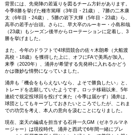
背景には、先発陣の若返りを図るチーム方針があります。
今季8勝を挙げた種市篤暉（3年目・21歳）、7勝の二木康
太（6年目・24歳）、5勝の岩下大輝（5年目・23歳）ら、
高卒の若手が台頭。さらに、早大卒のルーキー・小島和哉
（23歳）もシーズン後半からローテーションに定着し、3
勝を挙げました。
また、今年のドラフトで4球団競合の佐々木朗希（大船渡
高校・18歳）を獲得した上に、オフにFAで美馬が加入。
来季（2020年）、涌井が希望する先発枠に入れるかどう
かは微妙な情勢になっていました。
涌井も「機会をもらえないなら、よそで勝負したい」と、
トレードを志願していたようです。ロッテ移籍以来、5年
連続で規定投球回を投げて来た（今季は届かず）涌井は、
球団としてもキープしておきたいところでしたが、これま
での功労を考え、本人の意向を汲むことになりました。
現在、楽天の編成を担当する石井一久GM（ゼネラルマネ
ージャー）は現役時代、涌井と西武で6年間一緒にプレ