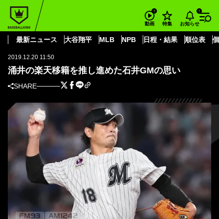
BASEBALL KING
東北楽天ゴールデンイーグルス
涌井の楽天移籍を推し進めた石井GMの思い
お知らせ
動画
特集
東北楽天ゴールデンイーグルス
最新ニュース
大谷翔平
MLB
NPB
日程・結果
順位表
2019.12.20 11:50
涌井の楽天移籍を推し進めた石井GMの思い
SHARE