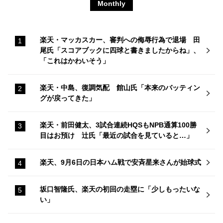
Monthly
楽天・マッカスカー、審判への侮辱行為で退場 田
尾氏「スコアブックに四球と書きましたからね」、
「これはかわいそう」
楽天・中島、復調気配 館山氏「本来のバッティン
グが戻ってきた」
楽天・前田健太、3試合連続HQSもNPB通算100勝
目はお預け 辻氏「最近の試合を見ていると…」
楽天、9月6日の日本ハム戦で安斉星来さんが始球式
坂口智隆氏、楽天の初回の走塁に「少しもったいな
い」