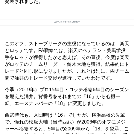
発表されました。
ADVERTISEMENT
このオフ、ストーブリーグの主役になっているのは、楽天
とロッテです。FA戦線では、楽天のベテラン・美馬学投
手をロッテが獲得したかと思えば、その直後、今度は楽天
がロッテのチームリーダー・鈴木大地を獲得。結果的にト
レードと同じ形になりましたが、これとは別に、両チーム
間で涌井のトレード交渉が進行していたわけです。
今季（2019年）プロ15年目・ロッテ移籍6年目のシーズン
を迎えた涌井。背番号をそれまでの「16」から心機一
転、エースナンバーの「18」に変更しました。
西武時代も、入団時は「16」でしたが、横浜高校の先輩
で、憧れの松坂大輔（当時西武）が2006年のオフにメジ
ャーへ移籍すると、5年目の2009年から「18」を継承。こ