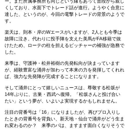
ー。また所属事務所も同じという縁もあって普段から親し
くしており、水面下でトレード話が進行。ようやく合意に
達した、というのが、今回の電撃トレードの背景のようで
す。
楽天は、則本・岸のWエースがいますが、2人とも今季は
故障に泣き、代わりに投手陣を支えた美馬がFA移籍で抜
けたため、ローテの柱を担えるピッチャーの補強が急務で
した。
来季は、守護神・松井裕樹の先発転向が決まっています
が、経験豊富な涌井が加わって本来の力を発揮してくれれ
ば、強力な先発陣が完成することになります。
そして涌井にとって嬉しいニュースは、尊敬する松坂が
14年ぶりに、古巣・西武へ復帰。「松坂さんと投げ合い
たい」という夢が、いよいよ実現するかもしれません。
注目の背番号は「16」になりましたが、再びプロ入りし
たときの背番号を背負い、新天地・仙台で涌井がどう生ま
れ変わるのか？ 来季のパは、ますます面白くなりそうで