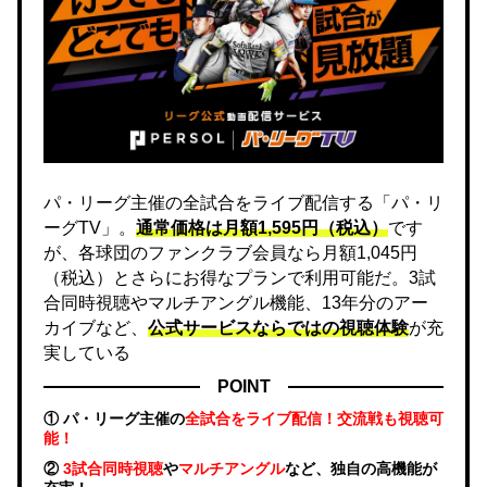
パ・リーグ主催の全試合をライブ配信する「パ・リ
ーグTV」。
通常価格は月額1,595円（税込）
です
が、各球団のファンクラブ会員なら月額1,045円
（税込）とさらにお得なプランで利用可能だ。3試
合同時視聴やマルチアングル機能、13年分のアー
カイブなど、
公式サービスならではの視聴体験
が充
実している
POINT
① パ・リーグ主催の
全試合をライブ配信！交流戦も視聴可
能！
②
3試合同時視聴
や
マルチアングル
など、独自の高機能が