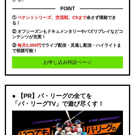
POINT
①
ペナントシリーズ、交流戦、CSまで
余さず堪能でき
る！
② オフシーズンもドキュメンタリーやバズリプレイなどコ
ンテンツが充実！
③
毎月2,300円
でライブ配信・見逃し配信・ハイライトま
で視聴可能！
お申し込み特設ページ
【PR】パ・リーグの全てを
「パ・リーグTV」で遊び尽くす！