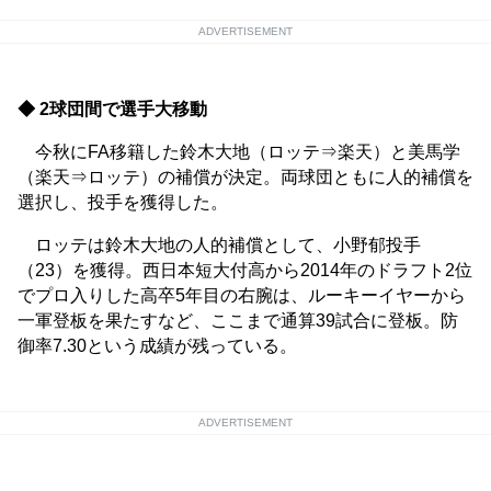
ADVERTISEMENT
◆ 2球団間で選手大移動
今秋にFA移籍した鈴木大地（ロッテ⇒楽天）と美馬学
（楽天⇒ロッテ）の補償が決定。両球団ともに人的補償を
選択し、投手を獲得した。
ロッテは鈴木大地の人的補償として、小野郁投手
（23）を獲得。西日本短大付高から2014年のドラフト2位
でプロ入りした高卒5年目の右腕は、ルーキーイヤーから
一軍登板を果たすなど、ここまで通算39試合に登板。防
御率7.30という成績が残っている。
ADVERTISEMENT