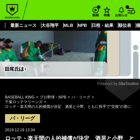
もっと見る
arrow_forward_ios
お知らせ
動画
特集
最新ニュース
大谷翔平
MLB
NPB
日程・結果
順位表
Powered by 
GliaStudios
Mute
BASEBALL KING
プロ野球・NPB
パ・リーグ
千葉ロッテマリーンズ
ロッテ・楽天間の人的補償が決定 酒居と小野、ともに投手で“交換”の形に
パ・リーグ
2019.12.19 13:34
ロッテ・楽天間の人的補償が決定 酒居と小野、と