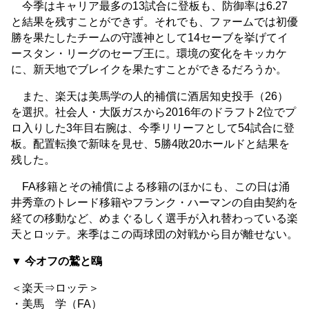
今季はキャリア最多の13試合に登板も、防御率は6.27
と結果を残すことができず。それでも、ファームでは初優
勝を果たしたチームの守護神として14セーブを挙げてイ
ースタン・リーグのセーブ王に。環境の変化をキッカケ
に、新天地でブレイクを果たすことができるだろうか。
また、楽天は美馬学の人的補償に酒居知史投手（26）
を選択。社会人・大阪ガスから2016年のドラフト2位でプ
ロ入りした3年目右腕は、今季リリーフとして54試合に登
板。配置転換で新味を見せ、5勝4敗20ホールドと結果を
残した。
FA移籍とその補償による移籍のほかにも、この日は涌
井秀章のトレード移籍やフランク・ハーマンの自由契約を
経ての移動など、めまぐるしく選手が入れ替わっている楽
天とロッテ。来季はこの両球団の対戦から目が離せない。
▼ 今オフの鷲と鴎
＜楽天⇒ロッテ＞
・美馬 学（FA）