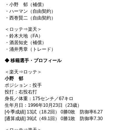
・小野 郁（補償）
・ハーマン（自由契約）
・西巻賢二（自由契約）
＜ロッテ⇒楽天＞
・鈴木大地（FA）
・酒居知史（補償）
・涌井秀章（トレード）
◆ 移籍選手・プロフィール
＜楽天⇒ロッテ＞
小野 郁
ポジション：投手
投打：右投右打
身長／体重：175センチ／67キロ
生年月日：1996年10月23日（23歳）
[今季成績] 13試（18.2回） 0勝0敗 防御率6.27
[通算成績] 39試（49.1回） 0勝1敗 防御率7.30
＜ロッテ⇒楽天＞