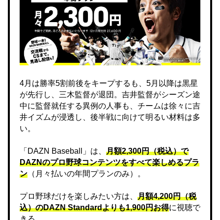
4月は勝率5割前後をキープするも、5月以降は黒星
が先行し、三木監督が退団。吉井監督がシーズン途
中に監督就任する異例の人事も、チームは徐々に吉
井イズムが浸透し、後半戦に向けて明るい材料は多
い。
「DAZN Baseball」は、
月額2,300円（税込）で
DAZNのプロ野球コンテンツをすべて楽しめるプラ
ン
（月々払いの年間プランのみ）。
プロ野球だけを楽しみたい方は、
月額4,200円（税
込）のDAZN Standard​よりも1,900円お得
に視聴で
きる。