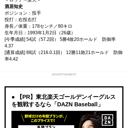
酒居知史
ポジション：投手
投打：右投右打
身長／体重：178センチ／80キロ
生年月日：1993年1月2日（26歳）
[今季成績] 54試（57.2回） 5勝4敗20ホールド 防御率
4.37
[通算成績] 88試（216.0.1回） 12勝11敗21ホールド 防御
率4.42
ADVERTISEMENT
【PR】東北楽天ゴールデンイーグルス
を観戦するなら「DAZN Baseball」