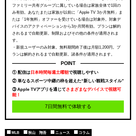
ファミリー共有グループに属している場合は家族全体で1回の
み有効。あなたまたは家族が以前に「Apple TV 3か月無料」ま
たは「1年無料」オファーを受けている場合は対象外。対象デ
バイスのアクティベーションから3か月間有効。プランは解約
されるまで自動更新。制限およびその他の条件が適用されま
す。
・新規ユーザーのみ対象。無料期間終了後は月額1,200円。プ
ランは解約されるまで自動更新。諸条件が適用されます。
POINT
① 配信は
日本時間毎週土曜朝
で視聴しやすい
② 単なるスポーツ中継の枠を超えた“新しい観戦スタイル”
③ Apple TVアプリを通じて
さまざまなデバイスで視聴可
能！
7日間無料で体験する
MLB
秋山 翔吾
ニュース
コラム