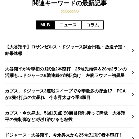
関連キーワードの最新記事
MLB
ニュース
コラム
【大谷翔平】ロサンゼルス・ドジャース試合日程・放送予定・
結果速報
大谷翔平が今季初の1試合2本塁打 25号先頭弾＆26号2ランの
活躍も…ドジャース6戦連続の逆転負け 左腕ラウアー初黒星
カブス、ドジャース3連戦スイープで今季最多の貯金17 PCA
が2発4打点の大暴れ 今永昇太は今季8勝目
カブス・今永昇太、5回1失点で8勝目権利持って降板 大谷翔
平の先制弾など8安打浴びるも粘投
ドジャース・大谷翔平、今永昇太から25号先頭打者本塁打！