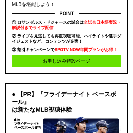
MLBを堪能しよう！
POINT
① ロサンゼルス・ドジャースの試合は
全試合日本語実況・
解説付きでライブ配信
② ライブを見逃しても再度視聴可能。ハイライトや選手ダ
イジェストなど、コンテンツが充実！
③ 割引キャンペーンで
SPOTV NOW年間プランがお得！
お申し込み特設ページ
【PR】『フライデーナイト ベースボ
ール』
は新たなMLB視聴体験