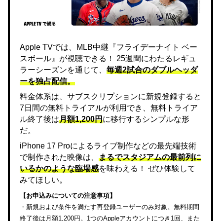
Apple TVでは、MLB中継『フライデーナイト ベー
スボール』が視聴できる！ 25週間にわたるレギュ
ラーシーズンを通じて、
毎週2試合のダブルヘッダ
ーを独占配信。
料金体系は、サブスクリプションに新規登録すると
7日間の無料トライアルが利用でき、無料トライア
ル終了後は
月額1,200円
に移行するシンプルな形
だ。
iPhone 17 Proによるライブ制作などの最先端技術
で制作された映像は、
まるでスタジアムの最前列に
いるかのような臨場感
を味わえる！ ぜひ体験して
みてほしい。
【お申込みについての注意事項】
・新規および条件を満たす再登録ユーザーのみ対象。無料期間
終了後は月額1,200円。1つのAppleアカウントにつき1回、また