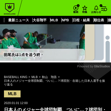
もっと見る
arrow_forward_ios
お知らせ
動画
特集
最新ニュース
大谷翔平
MLB
NPB
日程・結果
順位表
Powered by 
GliaStudios
Mute
BASEBALL KING
MLB
秋山 翔吾
日本人のメジャー全球団制覇、ついに…？球団別・在籍した日本人選手を振
り返る
MLB
2020.01.01 12:00
日本人のメジャー全球団制覇、ついに…？球団別・