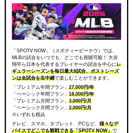
「SPOTV NOW」（スポティービーナウ）では、
MLBの試合をいつでも、どこでも視聴可能！ 大谷
翔平ら日本を代表するプレイヤーの試合を中心に
レ
ギュラーシーズンを毎日最大8試合、ポストシーズ
ンは全試合を生中継
で楽しむことができます。
「プレミアム年間プラン」
27,000円/年
「ベーシック年間プラン」
18,000円/年
「プレミアム月間プラン」
3,000円/月
「ベーシック月間プラン」
2,000円/月
※いずれも税込
テレビ、スマホ、タブレット、PCなど、
様々なデ
バイスでどこでも観戦できる「SPOTV NOW」
で