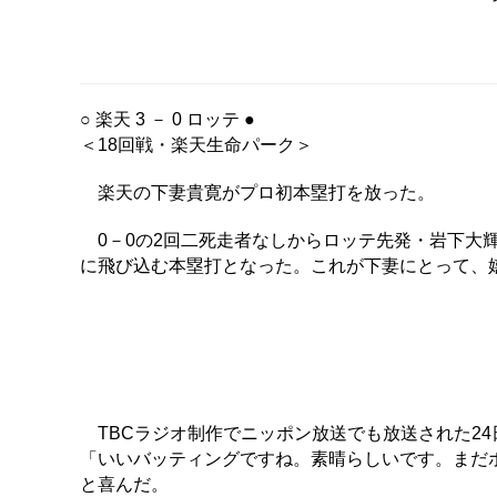
○ 楽天 3 － 0 ロッテ ●
＜18回戦・楽天生命パーク＞
楽天の下妻貴寛がプロ初本塁打を放った。
0－0の2回二死走者なしからロッテ先発・岩下大
に飛び込む本塁打となった。これが下妻にとって、
TBCラジオ制作でニッポン放送でも放送された2
「いいバッティングですね。素晴らしいです。まだ
と喜んだ。