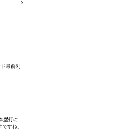
ンド最前列
本塁打に
すですね」