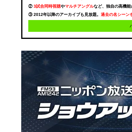
②
3試合同時視聴
や
マルチアングル
など、独自の高機能
③ 2012年以降のアーカイブも見放題。
過去の名シーン