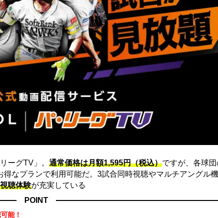
リーグTV」。
通常価格は月額1,595円（税込）
ですが、各球団
にお得なプランで利用可能だ。3試合同時視聴やマルチアングル機
視聴体験
が充実している
POINT
聴可能！