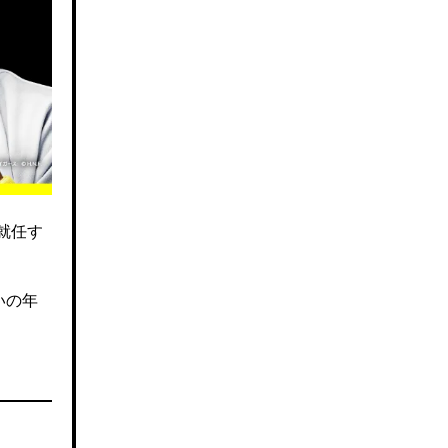
就任す
いの年