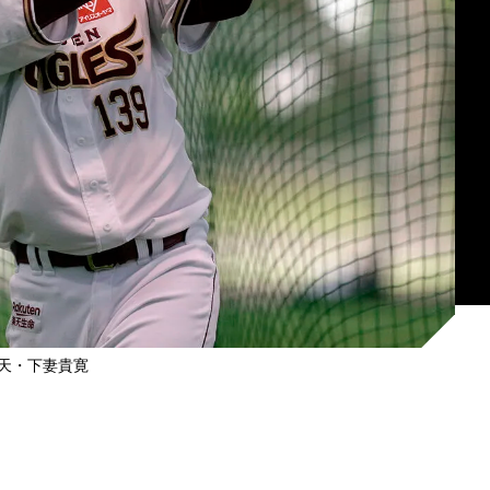
天・下妻貴寛