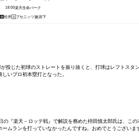
18:00
楽天生命パーク
松井
ブセニッツ
岩下
勝
S
敗
輝が投じた初球のストレートを振り抜くと、打球はレフトスタ
嬉しいプロ初本塁打となった。
4日の『楽天－ロッテ戦』で解説を務めた枡田慎太郎氏は、この
ホームランを打っていなかったんですね。おめでとうございま