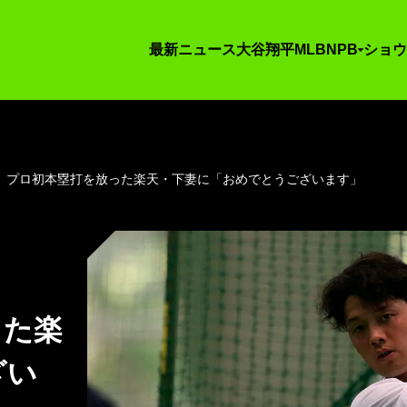
最新ニュース
大谷翔平
MLB
NPB
ショウ
、プロ初本塁打を放った楽天・下妻に「おめでとうございます」
った楽
ざい