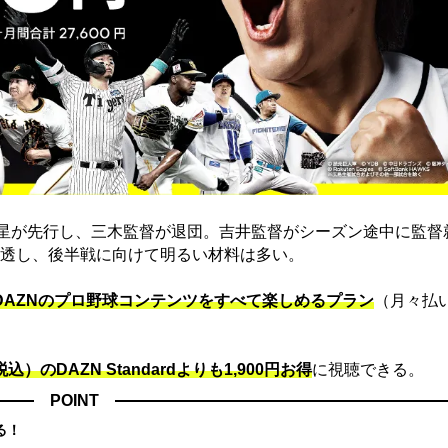
黒星が先行し、三木監督が退団。吉井監督がシーズン途中に監督
透し、後半戦に向けて明るい材料は多い。
でDAZNのプロ野球コンテンツをすべて楽しめるプラン
（月々払
込）のDAZN Standard​よりも1,900円お得
に視聴できる。
POINT
る！