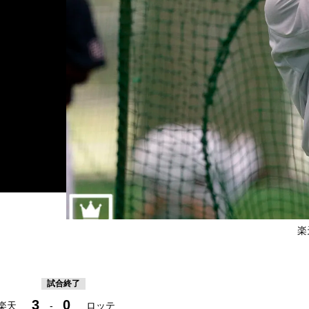
楽
試合終了
3
0
楽天
-
ロッテ