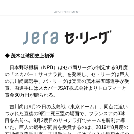
ADVERTISEMENT
◆ 茂木は球団史上初弾
日本野球機構（NPB）はセパ両リーグが制定する9月度
の「スカパー！サヨナラ賞」を発表し、セ・リーグは巨人
の吉川尚輝選手、パ・リーグは楽天の茂木栄五郎選手が受
賞。両選手にはスカパーJSAT株式会社よりトロフィーと
賞金30万円が贈られる。
吉川尚は9月22日の広島戦（東京ドーム）、同点に追い
つかれた直後の9回二死三塁の場面で、フランスアの3球
目を右前へ。9月2度目のサヨナラ打でチームを勝利に導
いた。巨人の選手が同賞を受賞するのは、2019年8月度の