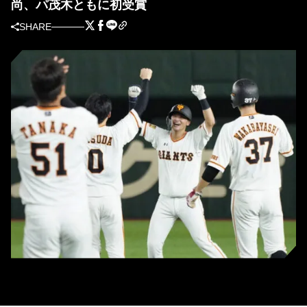
尚、パ茂木ともに初受賞
SHARE
巨人・吉川尚（右から2人目）＝東京ドーム(C) Kyodo News