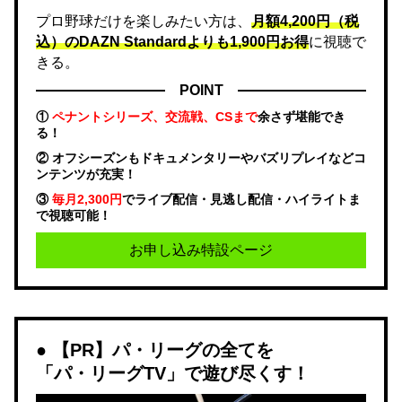
プロ野球だけを楽しみたい方は、
月額4,200円（税
込）のDAZN Standard​よりも1,900円お得
に視聴で
きる。
POINT
①
ペナントシリーズ、交流戦、CSまで
余さず堪能でき
る！
② オフシーズンもドキュメンタリーやバズリプレイなどコ
ンテンツが充実！
③
毎月2,300円
でライブ配信・見逃し配信・ハイライトま
で視聴可能！
お申し込み特設ページ
【PR】パ・リーグの全てを
「パ・リーグTV」で遊び尽くす！