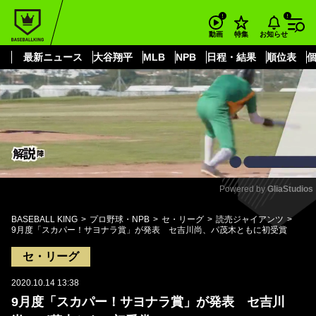
もっと見る
arrow_forward_ios
お知らせ
動画
特集
最新ニュース
大谷翔平
MLB
NPB
日程・結果
順位表
Powered by 
GliaStudios
Mute
BASEBALL KING
プロ野球・NPB
セ・リーグ
読売ジャイアンツ
9月度「スカパー！サヨナラ賞」が発表 セ吉川尚、パ茂木ともに初受賞
セ・リーグ
2020.10.14 13:38
9月度「スカパー！サヨナラ賞」が発表 セ吉川