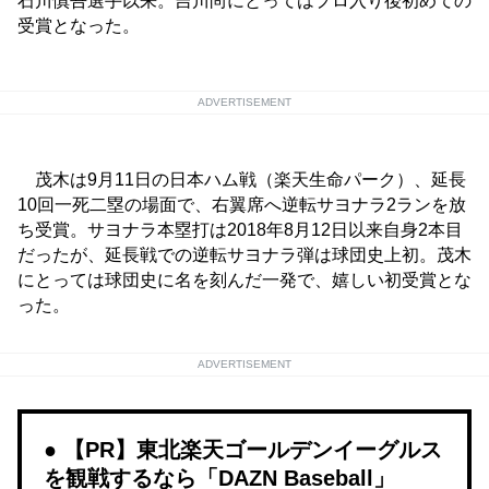
石川慎吾選手以来。吉川尚にとってはプロ入り後初めての
受賞となった。
ADVERTISEMENT
茂木は9月11日の日本ハム戦（楽天生命パーク）、延長
10回一死二塁の場面で、右翼席へ逆転サヨナラ2ランを放
ち受賞。サヨナラ本塁打は2018年8月12日以来自身2本目
だったが、延長戦での逆転サヨナラ弾は球団史上初。茂木
にとっては球団史に名を刻んだ一発で、嬉しい初受賞とな
った。
ADVERTISEMENT
【PR】東北楽天ゴールデンイーグルス
を観戦するなら「DAZN Baseball」