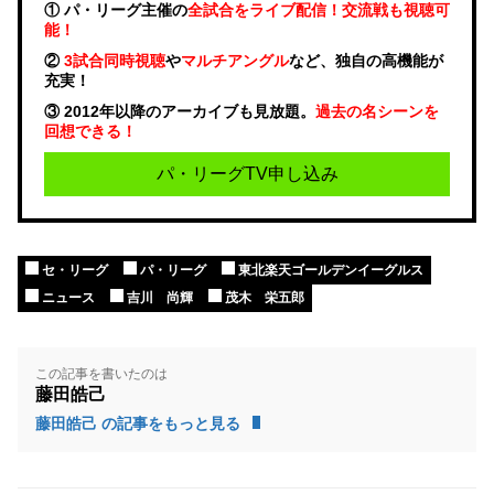
① パ・リーグ主催の
全試合をライブ配信！交流戦も視聴可
能！
②
3試合同時視聴
や
マルチアングル
など、独自の高機能が
充実！
③ 2012年以降のアーカイブも見放題。
過去の名シーンを
回想できる！
パ・リーグTV申し込み
セ・リーグ
パ・リーグ
東北楽天ゴールデンイーグルス
ニュース
吉川 尚輝
茂木 栄五郎
この記事を書いたのは
藤田皓己
藤田皓己 の記事をもっと見る