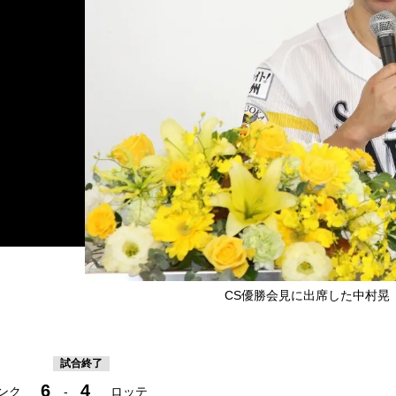
CS優勝会見に出席した中村晃
試合終了
6
4
ンク
-
ロッテ