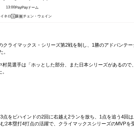
13:00
PayPayドーム
モイネロ
森
チェン・ウェイン
S
敗
クライマックス・シリーズ第2戦を制し、1勝のアドバンテー
た。
村晃選手は「ホッとした部分、また日本シリーズがあるので
た。
3点をビハインドの2回に右越え2ランを放ち、1点を追う4回
む2本塁打4打点の活躍で、クライマックスシリーズのMVPを