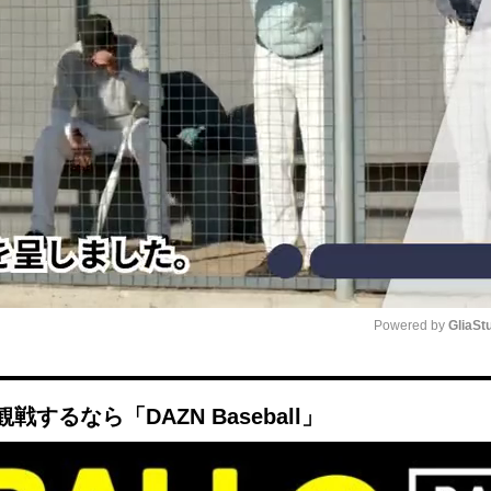
Powered by 
GliaSt
Mute
るなら「DAZN Baseball」