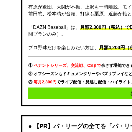
有原が退団、大関が不振、上沢も一時離脱、モイ
前田悠、松本晴が台頭。打線も栗原、近藤が軸と
「DAZN Baseball」は、
月額2,300円（税込）
間プランのみ）。
プロ野球だけを楽しみたい方は、
月額4,200円（税
①
ペナントシリーズ、交流戦、CSまで
余さず堪能でき
② オフシーズンもドキュメンタリーやバズリプレイな
③
毎月2,300円
でライブ配信・見逃し配信・ハイライト
【PR】パ・リーグの全てを「パ・リ