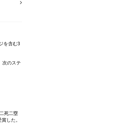
ジを含む3
、次のステ
は二死二塁
受賞した。