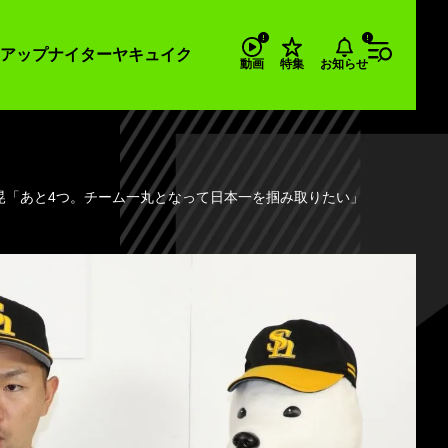
アップナイター
ヤキュイク
お知らせ
動画
特集
晃「あと4つ。チーム一丸となって日本一を掴み取りたい」