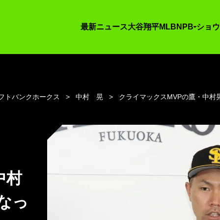
最新ニュース
大谷翔平
MLB
NPB
ショウ
フトバンクホークス
中村 晃
クライマックスMVPの鷹・中村
中村
なっ