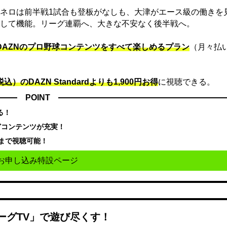
ネロは前半戦1試合も登板がなしも、大津がエース級の働きを
して機能。リーグ連覇へ、大きな不安なく後半戦へ。
でDAZNのプロ野球コンテンツをすべて楽しめるプラン
（月々払
込）のDAZN Standard​よりも1,900円お得
に視聴できる。
POINT
る！
どコンテンツが充実！
まで視聴可能！
お申し込み特設ページ
ーグTV」で遊び尽くす！