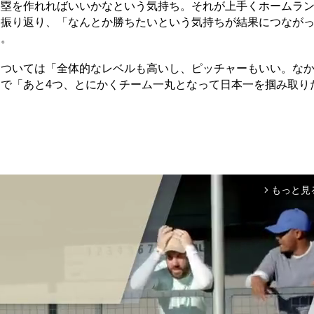
塁を作れればいいかなという気持ち。それが上手くホームラ
と振り返り、「なんとか勝ちたいという気持ちが結果につなが
た。
ついては「全体的なレベルも高いし、ピッチャーもいい。な
まで「あと4つ、とにかくチーム一丸となって日本一を掴み取り
もっと見
arrow_forward_ios