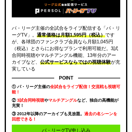
パ・リーグ主催の全試合をライブ配信する「パ・リ
ーグTV」。
通常価格は月額1,595円（税込）
です
が、各球団のファンクラブ会員なら月額1,045円
（税込）とさらにお得なプランで利用可能だ。3試
合同時視聴やマルチアングル機能、13年分のアー
カイブなど、
公式サービスならではの視聴体験
が充
実している
POINT
① パ・リーグ主催の
全試合をライブ配信！交流戦も視聴可
能！
②
3試合同時視聴
や
マルチアングル
など、独自の高機能が
充実！
③ 2012年以降のアーカイブも見放題。
過去の名シーンを
回想できる！
パ・リーグTV申し込み