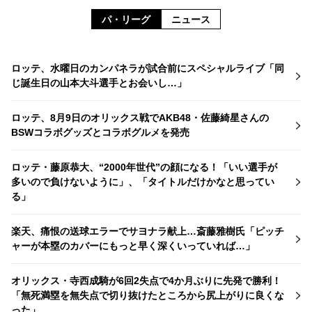
パ・リーグ
ニュース
ロッテ、水曜日のカンパネラが試合前にスペシャルライブ「同
じ誕生日の山本大斗選手とお会いし…」
ロッテ、8月9日のオリックス戦でAKB48・佐藤綺星さんの
BSWコラボグッズとコラボグルメを発売
ロッテ・藤原恭大、“2000年世代”の顔になる！「いい選手が
多いので負けないように」、「タイトルだけかなと思ってい
る」
楽天、痛恨の送球エラーでサヨナラ献上…斎藤雅樹氏「ピッチ
ャーが本塁のカバーにもっと早く深くいっていれば…」
オリックス・寺西成騎が6回2失点で4か月ぶりに先発で勝利！
「無死満塁を無失点で切り抜けたところから尻上がりに良くな
った」