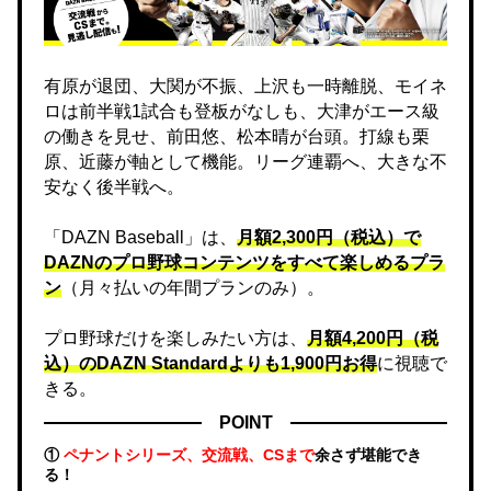
有原が退団、大関が不振、上沢も一時離脱、モイネ
ロは前半戦1試合も登板がなしも、大津がエース級
の働きを見せ、前田悠、松本晴が台頭。打線も栗
原、近藤が軸として機能。リーグ連覇へ、大きな不
安なく後半戦へ。
「DAZN Baseball」は、
月額2,300円（税込）で
DAZNのプロ野球コンテンツをすべて楽しめるプラ
ン
（月々払いの年間プランのみ）。
プロ野球だけを楽しみたい方は、
月額4,200円（税
込）のDAZN Standard​よりも1,900円お得
に視聴で
きる。
POINT
①
ペナントシリーズ、交流戦、CSまで
余さず堪能でき
る！