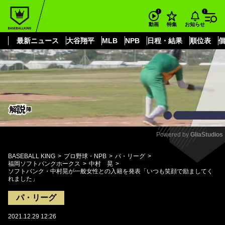
もっと見る
arrow_forward_ios
お知らせ
動画
特集
最新ニュース
大谷翔平
MLB
NPB
日程・結果
順位表
Powered by 
GliaStudios
Mute
BASEBALL KING
プロ野球・NPB
パ・リーグ
福岡ソフトバンクホークス
中村 晃
ソフトバンク・中村晃が一般女性との入籍を発表「いつも笑顔で励ましてく
れました」
パ・リーグ
2021.12.29 12:26