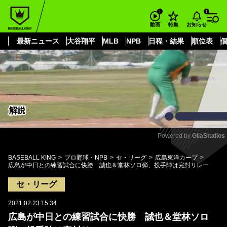
もっと見る
arrow_forward_ios
お知らせ
動画
特集
最新ニュース
大谷翔平
MLB
NPB
日程・結果
順位表
Powered by 
GliaStudios
Mute
BASEBALL KING
プロ野球・NPB
セ・リーグ
広島東洋カープ
広島が中日との練習試合に快勝 誠也＆堂林ソロ弾、投手陣は完封リレー
セ・リーグ
2021.02.23 15:34
広島が中日との練習試合に快勝 誠也＆堂林ソロ