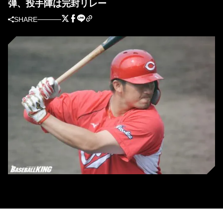
弾、投手陣は完封リレー
SHARE
広島・鈴木誠也