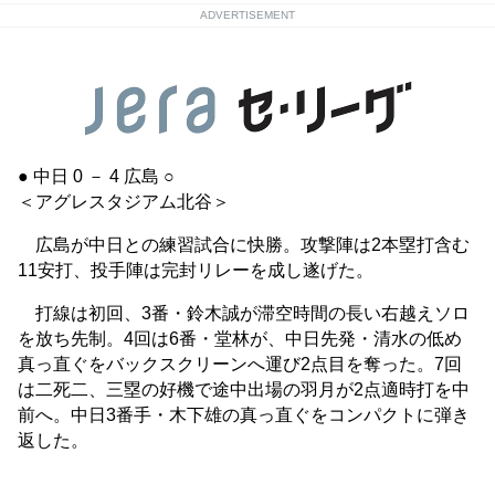
ADVERTISEMENT
● 中日 0 － 4 広島 ○
＜アグレスタジアム北谷＞
広島が中日との練習試合に快勝。攻撃陣は2本塁打含む
11安打、投手陣は完封リレーを成し遂げた。
打線は初回、3番・鈴木誠が滞空時間の長い右越えソロ
を放ち先制。4回は6番・堂林が、中日先発・清水の低め
真っ直ぐをバックスクリーンへ運び2点目を奪った。7回
は二死二、三塁の好機で途中出場の羽月が2点適時打を中
前へ。中日3番手・木下雄の真っ直ぐをコンパクトに弾き
返した。