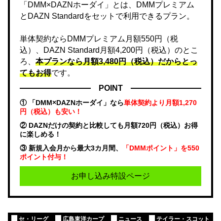
「DMM×DAZNホーダイ」とは、DMMプレミアム
とDAZN Standardをセットで利用できるプラン。
単体契約ならDMMプレミアム月額550円（税
込）、DAZN Standard月額4,200円（税込）のとこ
ろ、
本プランなら月額3,480円（税込）だからとっ
てもお得
です。
POINT
① 「DMM×DAZNホーダイ」なら
単体契約より月額1,270
円（税込）も安い！
② DAZNだけの契約と比較しても月額720円（税込）お得
に楽しめる！
③ 新規入会月から最大3カ月間、
「DMMポイント」を550
ポイント付与！
お申し込み特設ページ
セ・リーグ
広島東洋カープ
ニュース
テイラー・スコット