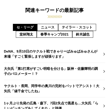
関連キーワードの最新記事
セ・リーグ
ニュース
テイラー・スコット
堂林翔太
春季キャンプ2021
鈴木誠也
DeNA、9月10日のヤクルト戦できゃりーぱみゅぱみゅさんが
来場「すごく緊張しますが頑張ります」
大矢氏「第1打席がすごい明暗を分ける」阪神・佐藤輝明の調
子のバロメーター！？
ヤクルト・長岡、同学年の奥川の完封をバットでアシスト！大
矢氏「値千金でしたね」
1ヶ月ぶり先発の広島・森下、7回2失点で黒星も…大矢氏「ら
しいピッチングをしてくれた」と評価