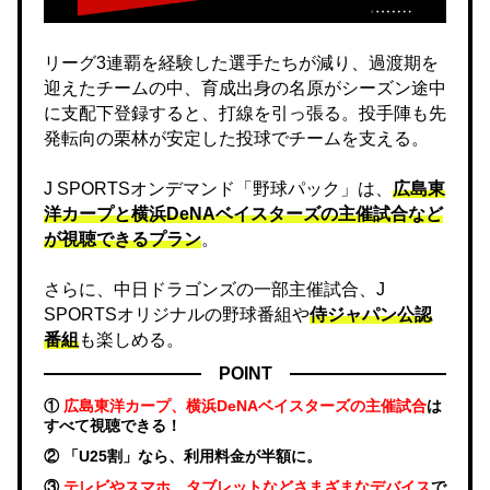
リーグ3連覇を経験した選手たちが減り、過渡期を
迎えたチームの中、育成出身の名原がシーズン途中
に支配下登録すると、打線を引っ張る。投手陣も先
発転向の栗林が安定した投球でチームを支える。
J SPORTSオンデマンド「野球パック」は、
広島東
洋カープと横浜DeNAベイスターズの主催試合など
が視聴できるプラン
。
さらに、中日ドラゴンズの一部主催試合、J
SPORTSオリジナルの野球番組や
侍ジャパン公認
番組
も楽しめる。
POINT
①
広島東洋カープ、横浜DeNAベイスターズの主催試合
は
すべて視聴できる！
② 「U25割」なら、利用料金が半額に。
③
テレビやスマホ、タブレットなどさまざまなデバイス
で