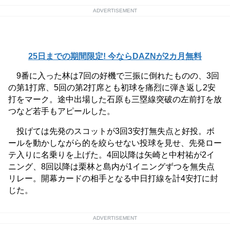
ADVERTISEMENT
25日までの期間限定! 今ならDAZNが2カ月無料
9番に入った林は7回の好機で三振に倒れたものの、3回
の第1打席、5回の第2打席とも初球を痛烈に弾き返し2安
打をマーク。途中出場した石原も三塁線突破の左前打を放
つなど若手もアピールした。
投げては先発のスコットが3回3安打無失点と好投。ボ
ールを動かしながら的を絞らせない投球を見せ、先発ロー
テ入りに名乗りを上げた。4回以降は矢崎と中村祐が2イ
ニング、8回以降は栗林と島内が1イニングずつを無失点
リレー。開幕カードの相手となる中日打線を計4安打に封
じた。
ADVERTISEMENT