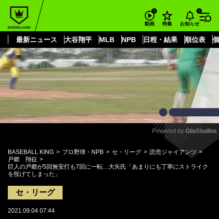
もっと見る
arrow_forward_ios
お知らせ
動画
特集
最新ニュース
大谷翔平
MLB
NPB
日程・結果
順位表
Powered by 
GliaStudios
Mute
BASEBALL KING
プロ野球・NPB
セ・リーグ
読売ジャイアンツ
戸郷 翔征
巨人の戸郷が5回無安打も7回に一転…大矢氏「あまりにも丁寧にストライク
を投げてしまった」
セ・リーグ
2021.09.04 07:44