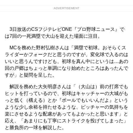
ADVERTISEMENT
3日放送のCSフジテレビONE『プロ野球ニュース』で
は7回の一死満塁で大山を迎えた場面に注目。
MCを務めた野村弘樹さんは「満塁で初球。おそらくス
ライダーかフォークだと思うのですが、変化球で入るのは
いいと思うんですけども、初球を真ん中にというは…あの
回の戸郷はちょっと単調になり始めたところはあったんで
すが」と疑問を呈した。
解説を務めた大矢明彦さんは「（大山は）前の打席でも
ヒットを打っているので、初球はキャッチャーの大城がも
っと低く（構える）とか『ボールでもいいんだよ』という
ような少し余裕を持たせるような、ピッチャーの気持ちを
楽にさせるような配慮があってもよかったと思います」と
応え、「あまりにも丁寧にストライクを投げてしまった」
と勝負所の一球を解説した。