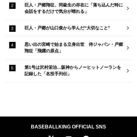
巨人・戸郷翔征、同級生の存在に「落ち込んだ時に
会話をするだけで気分が晴れる」
巨人・戸郷が山口俊から学んだ“大切なこと”
思い出の宮崎で始まる立身出世 侍ジャパン・戸郷
翔征「飛躍の原点」
第1号は沢村栄治…阪神からノーヒットノーランを
記録した「名投手列伝」
BASEBALLKING OFFICIAL SNS