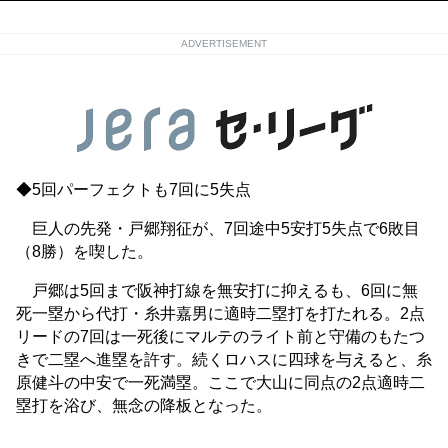
ADVERTISEMENT
◆5回パーフェクトも7回に5失点
巨人の先発・戸郷翔征が、7回途中5安打5失点で6敗目
（8勝）を喫した。
戸郷は5回まで阪神打線を無安打に抑えるも、6回に無
死一塁から代打・糸井嘉男に適時二塁打を打たれる。2点
リードの7回は一死後にマルテのライト前と守備のもたつ
きで二塁へ進塁を許す。続くロハスに四球を与えると、糸
原健斗の中安で一死満塁。ここで大山に同点の2点適時二
塁打を浴び、無念の降板となった。