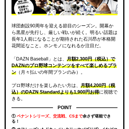
球団創設90周年を迎える節目のシーズン。開幕か
ら黒星が先行し、厳しい戦いが続く。明るい話題は
長年1人前になることが期待された石川昂が本格開
花間近なこと。ホンモノになれるか注目だ。
「DAZN Baseball」とは、
月額2,300円（税込）で
DAZNのプロ野球コンテンツをすべて楽しめるプラ
ン
（月々払いの年間プランのみ）。
プロ野球だけを楽しみたい方は、
月額4,200円（税
込）のDAZN Standard​よりも1,900円お得
に視聴で
きる。
POINT
①
ペナントシリーズ、交流戦、CSまで
余さず堪能でき
る！