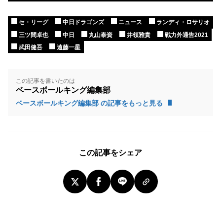
セ・リーグ
中日ドラゴンズ
ニュース
ランディ・ロサリオ
三ツ間卓也
中日
丸山泰資
井領雅貴
戦力外通告2021
武田健吾
遠藤一星
この記事を書いたのは
ベースボールキング編集部
ベースボールキング編集部 の記事をもっと見る
この記事をシェア