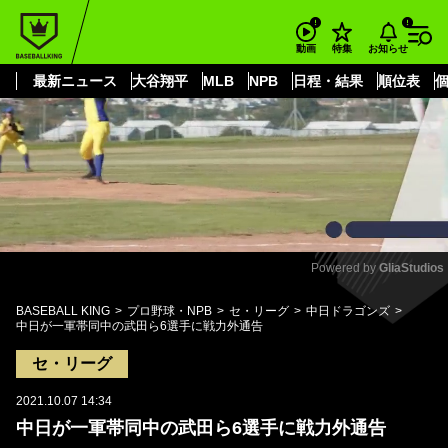
もっと見る
arrow_forward_ios
お知らせ
動画
特集
最新ニュース
大谷翔平
MLB
NPB
日程・結果
順位表
Powered by 
GliaStudios
Mute
BASEBALL KING
プロ野球・NPB
セ・リーグ
中日ドラゴンズ
中日が一軍帯同中の武田ら6選手に戦力外通告
セ・リーグ
2021.10.07 14:34
中日が一軍帯同中の武田ら6選手に戦力外通告