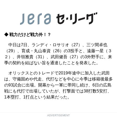
◆ 戦力だけど戦力外！？
中日は7日、ランディ・ロサリオ（27）、三ツ間卓也
（29）、育成・丸山泰資（26）の3投手と、遠藤一星（３
２）、井領雅貴（31）、武田健吾（27）の3外野手に、来
季の契約を結ばない旨を通達したことを発表した。
オリックスとのトレードで2019年途中に加入した武田
は、守備固めや代走、代打などを中心に今季は移籍後最多
の93試合に出場。開幕から一軍に帯同し続け、6日の広島
戦にも代打で出場していたが、打撃面では38打数5安打、
1本塁打、1打点という結果だった。
ADVERTISEMENT