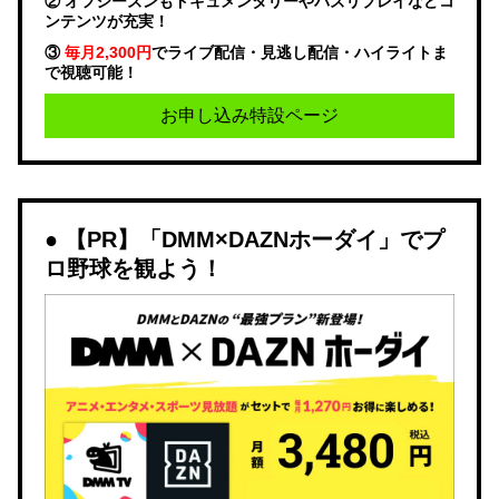
② オフシーズンもドキュメンタリーやバズリプレイなどコ
ンテンツが充実！
③
毎月2,300円
でライブ配信・見逃し配信・ハイライトま
で視聴可能！
お申し込み特設ページ
【PR】「DMM×DAZNホーダイ」でプ
ロ野球を観よう！