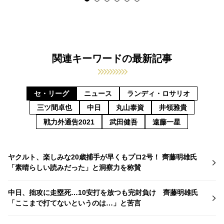
関連キーワードの最新記事
セ・リーグ
ニュース
ランディ・ロサリオ
三ツ間卓也
中日
丸山泰資
井領雅貴
戦力外通告2021
武田健吾
遠藤一星
ヤクルト、楽しみな20歳捕手が早くもプロ2号！ 齊藤明雄氏
「素晴らしい読みだった」と洞察力を称賛
中日、拙攻に走塁死…10安打を放つも完封負け 齊藤明雄氏
「ここまで打てないというのは…」と苦言