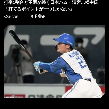
打率1割台と不調が続く日本ハム・清宮…松中氏
「打てるポイントが一つしかない」
SHARE
日本ハム・清宮幸太郎 (C)Kyodo News