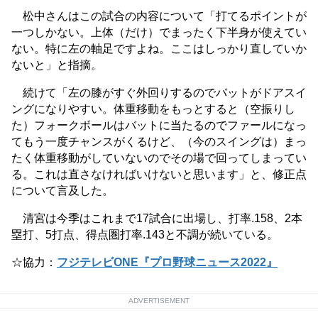
松中さんはこの試合の内容について「打てるポイントが
一つしかない。上体（だけ）でまったく下半身が使えてい
ない。特に左の軸足ですよね。ここはしっかり直していか
ないと」と指摘。
続けて「左の膝がすぐ外回りするのでバットがドアスイ
ングになりやすい。体重移動をもっとすると（空振りし
た）フォークボールはバットに当たるのでファールになっ
てもう一度チャンスがくるけど、（今のスイングは）まっ
たく体重移動がしていないのでその場で回ってしまってい
る。これは直さなければいけないと思います」と、修正点
について言及した。
清宮は今季はこれまで17試合に出場し、打率.158、2本
塁打、5打点、得点圏打率.143と不調が続いている。
☆協力：
フジテレビONE『プロ野球ニュース2022』
ADVERTISEMENT