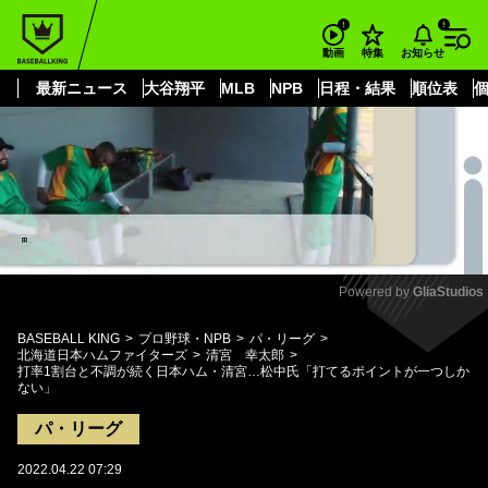
もっと見る
arrow_forward_ios
お知らせ
動画
特集
最新ニュース
大谷翔平
MLB
NPB
日程・結果
順位表
Powered by 
GliaStudios
Mute
BASEBALL KING
プロ野球・NPB
パ・リーグ
北海道日本ハムファイターズ
清宮 幸太郎
打率1割台と不調が続く日本ハム・清宮…松中氏「打てるポイントが一つしか
ない」
パ・リーグ
2022.04.22 07:29