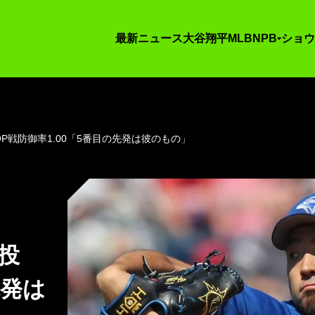
最新ニュース
大谷翔平
MLB
NPB
ショウ
P戦防御率1.00「5番目の先発は彼のもの」
好投
先発は