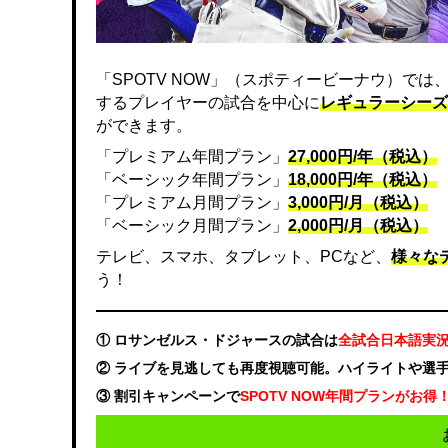
「SPOTV NOW」（スポティービーナウ）で
するプレイヤーの試合を中心に
レギュラーシーズ
ができます。
「プレミアム年間プラン」
27,000円/年（税込）
「ベーシック年間プラン」
18,000円/年（税込）
「プレミアム月間プラン」
3,000円/月（税込）
「ベーシック月間プラン」
2,000円/月（税込）
テレビ、スマホ、タブレット、PCなど、
様々な
う！
① ロサンゼルス・ドジャースの試合は
全試合日本語実
② ライブを見逃しても再度視聴可能。ハイライトや選
③ 割引キャンペーンで
SPOTV NOW年間プランがお得