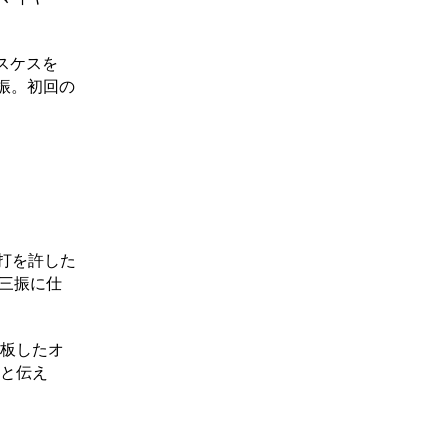
スケスを
三振。初回の
打を許した
し三振に仕
登板したオ
」と伝え