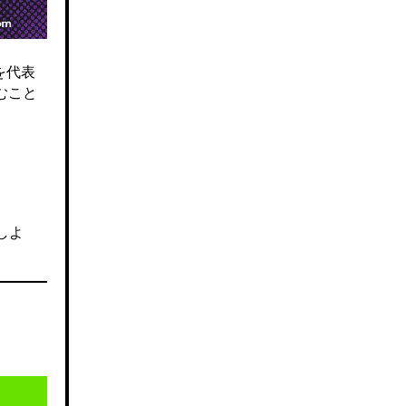
を代表
むこと
しよ