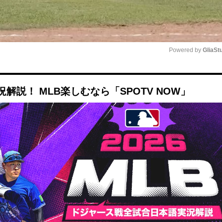
Powered by 
GliaSt
Mute
説！ MLB楽しむなら「SPOTV NOW」