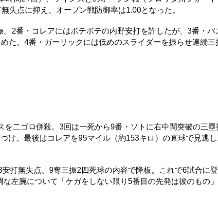
無失点に抑え、オープン戦防御率は1.00となった。
。2番・コレアにはボテボテの内野安打を許したが、3番・バ
仕留めた。4番・ガーリックには低めのスライダーを振らせ連続
スを二ゴロ併殺。3回は一死から9番・ソトに右中間突破の三塁
づけ。最後はコレアを95マイル（約153キロ）の直球で見逃
3安打無失点、9奪三振2四死球の内容で降板。これで6試合に
好調な左腕について「ケガをしない限り5番目の先発は彼のもの