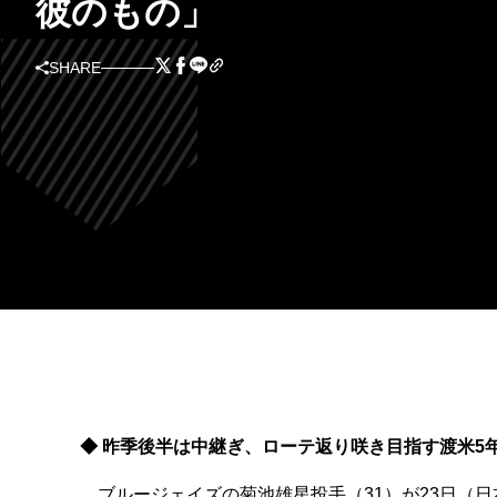
彼のもの」
SHARE
◆ 昨季後半は中継ぎ、ローテ返り咲き目指す渡米5
ブルージェイズの菊池雄星投手（31）が23日（日