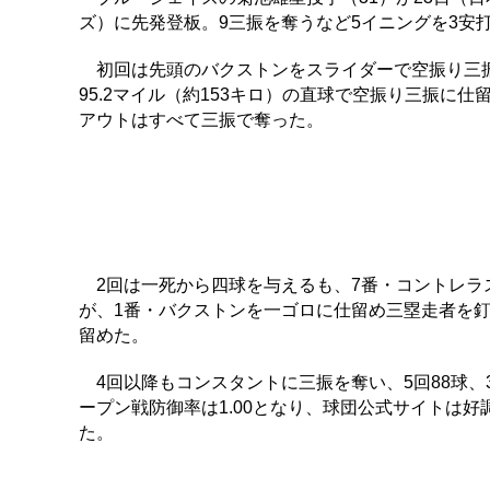
ズ）に先発登板。9三振を奪うなど5イニングを3安打
初回は先頭のバクストンをスライダーで空振り三振
95.2マイル（約153キロ）の直球で空振り三振に
アウトはすべて三振で奪った。
2回は一死から四球を与えるも、7番・コントレラ
が、1番・バクストンを一ゴロに仕留め三塁走者を釘
留めた。
4回以降もコンスタントに三振を奪い、5回88球、
ープン戦防御率は1.00となり、球団公式サイトは
た。