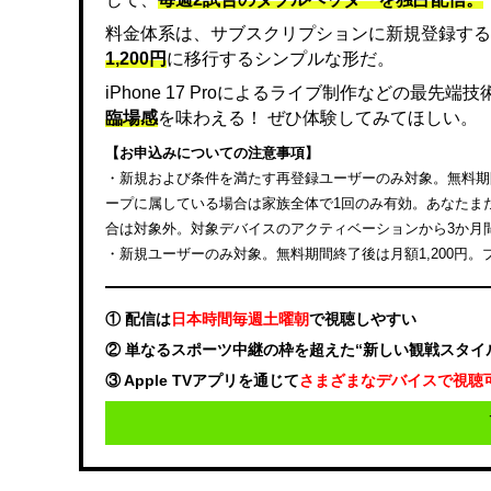
料金体系は、サブスクリプションに新規登録する
1,200円
に移行するシンプルな形だ。
iPhone 17 Proによるライブ制作などの最先
臨場感
を味わえる！ ぜひ体験してみてほしい。
【お申込みについての注意事項】
・新規および条件を満たす再登録ユーザーのみ対象。無料期間終
ープに属している場合は家族全体で1回のみ有効。あなたまたは
合は対象外。対象デバイスのアクティベーションから3か月
・新規ユーザーのみ対象。無料期間終了後は月額1,200円
① 配信は
日本時間毎週土曜朝
で視聴しやすい
② 単なるスポーツ中継の枠を超えた“新しい観戦スタイ
③ Apple TVアプリを通じて
さまざまなデバイスで視聴