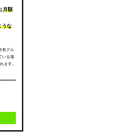
は
月額
ような
共有グル
ている場
されます。