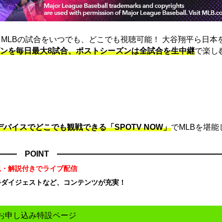
は、MLBの試合をいつでも、どこでも視聴可能！ 大谷翔平ら日本
ンを毎日最大8試合、ポストシーズンは全試合を生中継
で楽し
デバイスでどこでも観戦できる「SPOTV NOW」
でMLBを堪能
POINT
況・解説付きでライブ配信
手ダイジェストなど、コンテンツが充実！
！
お申し込み特設ページ