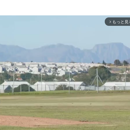
もっと見
arrow_forward_ios