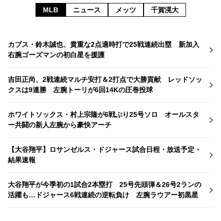
MLB
ニュース
メッツ
千賀滉大
カブス・鈴木誠也、貴重な2点適時打で25戦連続出塁 新加入
右腕ゴーズマンの初白星を援護
吉田正尚、2戦連続マルチ安打＆2打点で大勝貢献 レッドソッ
クスは9連勝 左腕トーリが6回14Kの圧巻投球
ホワイトソックス・村上宗隆が6戦ぶり25号ソロ オールスタ
ー共闘の新人左腕から豪快アーチ
【大谷翔平】ロサンゼルス・ドジャース試合日程・放送予定・
結果速報
大谷翔平が今季初の1試合2本塁打 25号先頭弾＆26号2ランの
活躍も…ドジャース6戦連続の逆転負け 左腕ラウアー初黒星