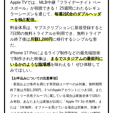
Apple TVでは、MLB中継『フライデーナイト ベー
スボール』が視聴できる！ 25週間にわたるレギュ
ラーシーズンを通じて、
毎週2試合のダブルヘッダ
ーを独占配信。
料金体系は、サブスクリプションに新規登録すると
7日間の無料トライアルが利用でき、無料トライア
ル終了後は
月額1,200円
に移行するシンプルな形
だ。
iPhone 17 Proによるライブ制作などの最先端技術
で制作された映像は、
まるでスタジアムの最前列に
いるかのような臨場感
を味わえる！ ぜひ体験して
みてほしい。
【お申込みについての注意事項】
・新規および条件を満たす再登録ユーザーのみ対象。無料期間
終了後は月額1,200円。1つのAppleアカウントにつき1回、また
ファミリー共有グループに属している場合は家族全体で1回の
み有効。あなたまたは家族が以前に「Apple TV 3か月無料」ま
たは「1年無料」オファーを受けている場合は対象外。対象デ