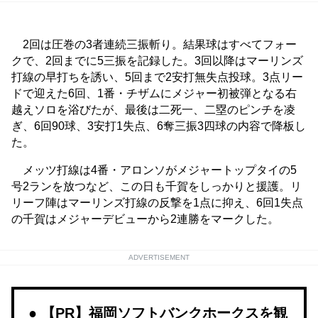
2回は圧巻の3者連続三振斬り。結果球はすべてフォー
クで、2回までに5三振を記録した。3回以降はマーリンズ
打線の早打ちを誘い、5回まで2安打無失点投球。3点リー
ドで迎えた6回、1番・チザムにメジャー初被弾となる右
越えソロを浴びたが、最後は二死一、二塁のピンチを凌
ぎ、6回90球、3安打1失点、6奪三振3四球の内容で降板し
た。
メッツ打線は4番・アロンソがメジャートップタイの5
号2ランを放つなど、この日も千賀をしっかりと援護。リ
リーフ陣はマーリンズ打線の反撃を1点に抑え、6回1失点
の千賀はメジャーデビューから2連勝をマークした。
ADVERTISEMENT
【PR】福岡ソフトバンクホークスを観