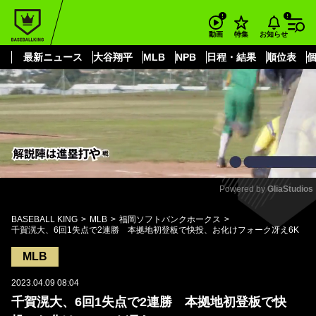
もっと見る
arrow_forward_ios
お知らせ
動画
特集
最新ニュース
大谷翔平
MLB
NPB
日程・結果
順位表
Powered by 
GliaStudios
Mute
BASEBALL KING
MLB
福岡ソフトバンクホークス
千賀滉大、6回1失点で2連勝 本拠地初登板で快投、お化けフォーク冴え6K
MLB
2023.04.09 08:04
千賀滉大、6回1失点で2連勝 本拠地初登板で快