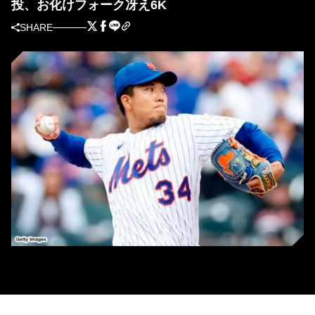
投、お化けフォーク冴え6K
SHARE
本拠地でのマーリンズ戦に先発登板したメッツの千賀滉大