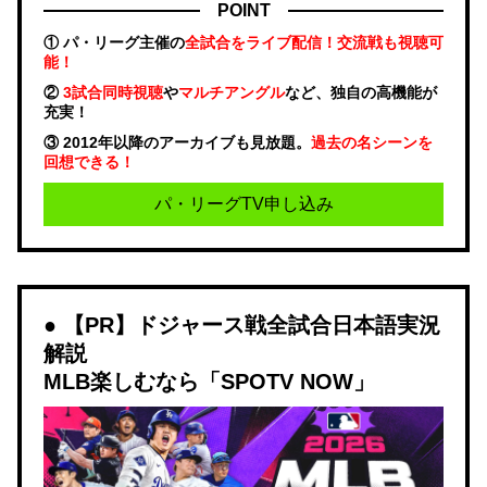
POINT
① パ・リーグ主催の
全試合をライブ配信！交流戦も視聴可
能！
②
3試合同時視聴
や
マルチアングル
など、独自の高機能が
充実！
③ 2012年以降のアーカイブも見放題。
過去の名シーンを
回想できる！
パ・リーグTV申し込み
【PR】ドジャース戦全試合日本語実況
解説
MLB楽しむなら「SPOTV NOW」