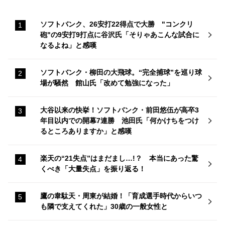
ソフトバンク、26安打22得点で大勝 "コンクリ
砲"の9安打9打点に谷沢氏「そりゃあこんな試合に
なるよね」と感嘆
ソフトバンク・柳田の大飛球。“完全捕球”を巡り球
場が騒然 館山氏「改めて勉強になった」
大谷以来の快挙！ソフトバンク・前田悠伍が高卒3
年目以内での開幕7連勝 池田氏「何かけちをつけ
るところありますか」と感嘆
楽天の“21失点”はまだまし…!？ 本当にあった驚
くべき「大量失点」を振り返る！
鷹の韋駄天・周東が結婚！「育成選手時代からいつ
も隣で支えてくれた」30歳の一般女性と