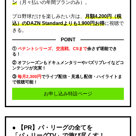
ン
（月々払いの年間プランのみ）。
プロ野球だけを楽しみたい方は、
月額4,200円（税
込）のDAZN Standard​よりも1,900円お得
に視聴で
きる。
POINT
①
ペナントシリーズ、交流戦、CSまで
余さず堪能でき
る！
② オフシーズンもドキュメンタリーやバズリプレイなどコ
ンテンツが充実！
③
毎月2,300円
でライブ配信・見逃し配信・ハイライトま
で視聴可能！
お申し込み特設ページ
【PR】パ・リーグの全てを
「パ・リーグTV」で遊び尽くす！