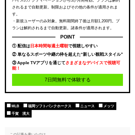
バイスのアクティベーションから3か月間有効。プランは解約
されるまで自動更新。制限およびその他の条件が適用されま
す。
・新規ユーザーのみ対象。無料期間終了後は月額1,200円。プ
ランは解約されるまで自動更新。諸条件が適用されます。
POINT
① 配信は
日本時間毎週土曜朝
で視聴しやすい
② 単なるスポーツ中継の枠を超えた“新しい観戦スタイル”
③ Apple TVアプリを通じて
さまざまなデバイスで視聴可
能！
7日間無料で体験する
MLB
福岡ソフトバンクホークス
ニュース
メッツ
千賀 滉大
この記事を書いたのは