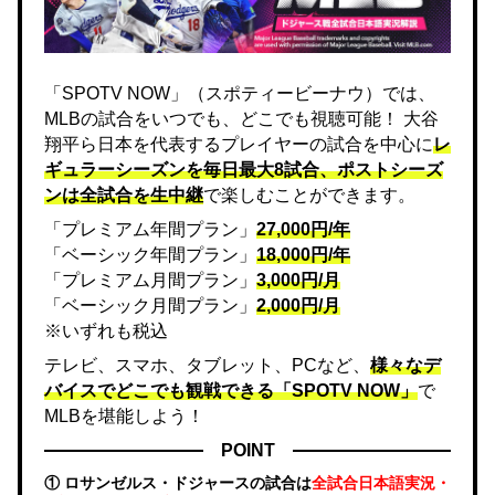
「SPOTV NOW」（スポティービーナウ）では、
MLBの試合をいつでも、どこでも視聴可能！ 大谷
翔平ら日本を代表するプレイヤーの試合を中心に
レ
ギュラーシーズンを毎日最大8試合、ポストシーズ
ンは全試合を生中継
で楽しむことができます。
「プレミアム年間プラン」
27,000円/年
「ベーシック年間プラン」
18,000円/年
「プレミアム月間プラン」
3,000円/月
「ベーシック月間プラン」
2,000円/月
※いずれも税込
テレビ、スマホ、タブレット、PCなど、
様々なデ
バイスでどこでも観戦できる「SPOTV NOW」
で
MLBを堪能しよう！
POINT
① ロサンゼルス・ドジャースの試合は
全試合日本語実況・