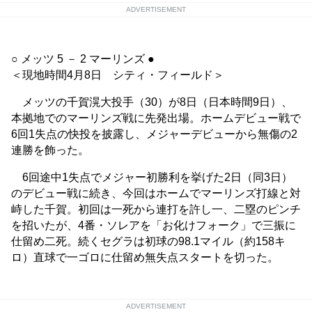
ADVERTISEMENT
○ メッツ 5 － 2 マーリンズ ●
＜現地時間4月8日 シティ・フィールド＞
メッツの千賀滉大投手（30）が8日（日本時間9日）、
本拠地でのマーリンズ戦に先発出場。ホームデビュー戦で
6回1失点の快投を披露し、メジャーデビューから無傷の2
連勝を飾った。
6回途中1失点でメジャー初勝利を挙げた2日（同3日）
のデビュー戦に続き、今回はホームでマーリンズ打線と対
峙した千賀。初回は一死から連打を許し一、二塁のピンチ
を招いたが、4番・ソレアを「お化けフォーク」で三振に
仕留め二死。続くセグラは初球の98.1マイル（約158キ
ロ）直球で一ゴロに仕留め無失点スタートを切った。
ADVERTISEMENT