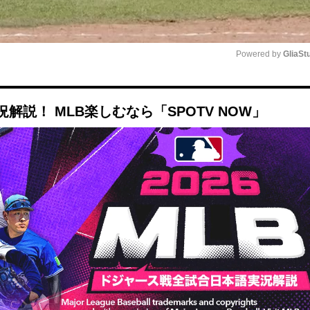
Powered by 
GliaSt
Mute
説！ MLB楽しむなら「SPOTV NOW」