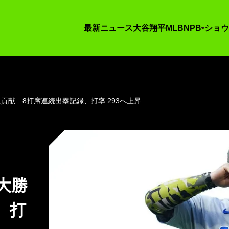
最新ニュース
大谷翔平
MLB
NPB
ショウ
貢献 8打席連続出塁記録、打率.293へ上昇
大勝
、打