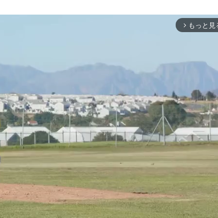
もっと見
arrow_forward_ios