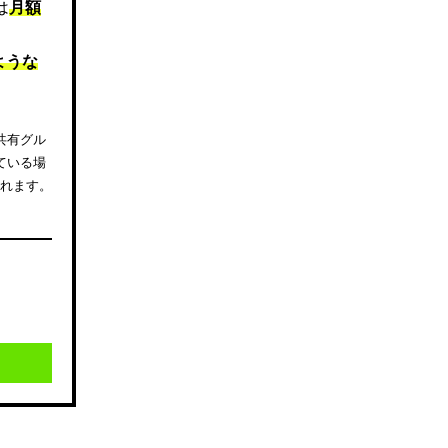
は
月額
ような
共有グル
ている場
されます。