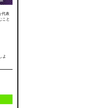
を代表
むこと
しよ