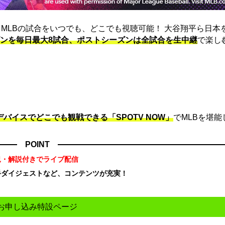
は、MLBの試合をいつでも、どこでも視聴可能！ 大谷翔平ら日本
ンを毎日最大8試合、ポストシーズンは全試合を生中継
で楽し
デバイスでどこでも観戦できる「SPOTV NOW」
でMLBを堪能
POINT
況・解説付きでライブ配信
手ダイジェストなど、コンテンツが充実！
！
お申し込み特設ページ