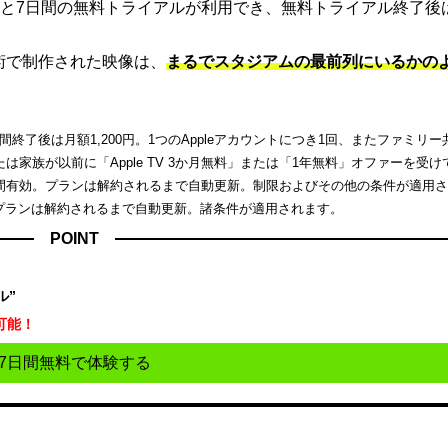
と7日間の無料トライアルが利用でき、無料トライアル終了後
端技術で制作された映像は、
まるでスタジアムの最前列にいるかの
了後は月額1,200円。1つのAppleアカウントにつき1回、またファミリー
家族が以前に「Apple TV 3か月無料」または「1年無料」オファーを受け
間有効。プランは解約されるまで自動更新。制限およびその他の条件が適用
。プランは解約されるまで自動更新。諸条件が適用されます。
POINT
ル”
可能！
7日間無料で体験する