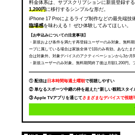
料金体系は、サブスクリプションに新規登録する
1,200円
に移行するシンプルな形だ。
iPhone 17 Proによるライブ制作などの最先
臨場感
を味わえる！ ぜひ体験してみてほしい。
【お申込みについての注意事項】
・新規および条件を満たす再登録ユーザーのみ対象。無料期間終
ープに属している場合は家族全体で1回のみ有効。あなたまたは
合は対象外。対象デバイスのアクティベーションから3か月
・新規ユーザーのみ対象。無料期間終了後は月額1,200円
① 配信は
日本時間毎週土曜朝
で視聴しやすい
② 単なるスポーツ中継の枠を超えた“新しい観戦スタイ
③ Apple TVアプリを通じて
さまざまなデバイスで視聴