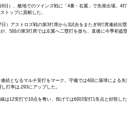
18日）、敵地でのツインズ戦に「4番・右翼」で先発出場。4打
敗ストップに貢献した。
7日）アストロズ戦の第3打席から3試合をまたぎ8打席連続出塁
が、5回の第3打席では左翼へ二塁打を放ち、直後に今季初盗
合連続となるマルチ安打をマーク。守備では4回に落球による失
し打率は.293にアップした。
は12安打で10点を奪い、投げては6回3安打1失点と好投し