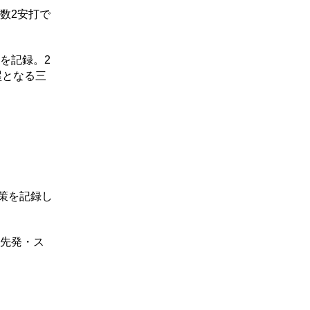
数2安打で
を記録。2
塁となる三
策を記録し
た先発・ス