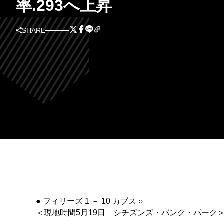
率.293へ上昇
SHARE
● フィリーズ 1 － 10 カブス ○
＜現地時間5月19日 シチズンズ・バンク・パーク