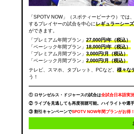
「SPOTV NOW」（スポティービーナウ）で
するプレイヤーの試合を中心に
レギュラーシーズ
ができます。
「プレミアム年間プラン」
27,000円/年（税込）
「ベーシック年間プラン」
18,000円/年（税込）
「プレミアム月間プラン」
3,000円/月（税込）
「ベーシック月間プラン」
2,000円/月（税込）
テレビ、スマホ、タブレット、PCなど、
様々な
う！
① ロサンゼルス・ドジャースの試合は
全試合日本語実
② ライブを見逃しても再度視聴可能。ハイライトや選
③ 割引キャンペーンで
SPOTV NOW年間プランがお得