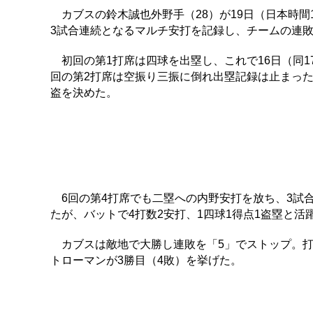
カブスの鈴木誠也外野手（28）が19日（日本時間
3試合連続となるマルチ安打を記録し、チームの連
初回の第1打席は四球を出塁し、これで16日（同1
回の第2打席は空振り三振に倒れ出塁記録は止まった
盗を決めた。
6回の第4打席でも二塁への内野安打を放ち、3試
たが、バットで4打数2安打、1四球1得点1盗塁と活躍
カブスは敵地で大勝し連敗を「5」でストップ。打線
トローマンが3勝目（4敗）を挙げた。