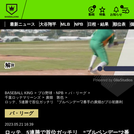
もっと見る
arrow_forward_ios
お知らせ
動画
特集
最新ニュース
大谷翔平
MLB
NPB
日程・結果
順位表
Powered by 
GliaStudios
Mute
BASEBALL KING
プロ野球・NPB
パ・リーグ
千葉ロッテマリーンズ
廣畑 敦也
ロッテ、5連勝で首位ガッチリ “ブルペンデー”2番手の廣畑がプロ初勝利
パ・リーグ
2023.05.21 16:39
ロッテ、5連勝で首位ガッチリ “ブルペンデー”2番