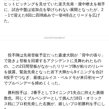
ヒットピッチングを見せていた楽天先発・瀧中瞭太を相手
に、試合中盤は追加点を挙げられない展開となったが、2
－1で迎えた6回に四球絡みで一挙4得点とリードを広げ
た。
ADVERTISEMENT
投手陣は先発登板予定だった森遼大朗が「背中の張り」
で急きょ登板を回避するアクシデントに見舞われたもの
の、この2日間登板がなかったリリーフ陣が粘りのリレー
を披露。緊急先発となった岩下大輝から9イニングを合計
6投手でつなぎ、最後はルイス・ペルドモが来日初セーブ
でブルペンデーを締めくくった。
勝利投手は、2番手として3イニング1失点に抑えた廣畑
敦也。同じくブルペンデーとして挑んだ18日・オリック
ス戦にプロ初先発した右腕が、嬉しいプロ初勝利を手にし