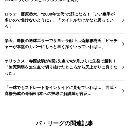
ロッテ・藤原恭大、“2000年世代”の顔になる！「いい選手が
多いので負けないように」、「タイトルだけかなと思ってい
る」
楽天、痛恨の送球エラーでサヨナラ献上…斎藤雅樹氏「ピッチ
ャーが本塁のカバーにもっと早く深くいっていれば…」
オリックス・寺西成騎が6回2失点で4か月ぶりに先発で勝利！
「無死満塁を無失点で切り抜けたところから尻上がりに良くな
った」
「一球でもストレートをインサイドに見せていれば…」西武・
髙橋光成の4回表山本への投球に解説陣が言及…
パ・リーグの関連記事