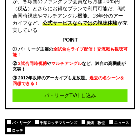
が、各球団のファンクラブ会員なら月額1,045円
（税込）とさらにお得なプランで利用可能だ。3試
合同時視聴やマルチアングル機能、13年分のアー
カイブなど、
公式サービスならではの視聴体験
が充
実している
POINT
① パ・リーグ主催の
全試合をライブ配信！交流戦も視聴可
能！
②
3試合同時視聴
や
マルチアングル
など、独自の高機能が
充実！
③ 2012年以降のアーカイブも見放題。
過去の名シーンを
回想できる！
パ・リーグTV申し込み
パ・リーグ
千葉ロッテマリーンズ
廣畑 敦也
ニュース
ロッテ