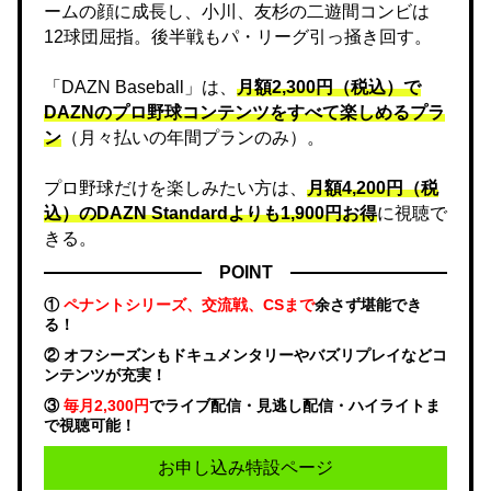
ームの顔に成長し、小川、友杉の二遊間コンビは
12球団屈指。後半戦もパ・リーグ引っ掻き回す。
「DAZN Baseball」は、
月額2,300円（税込）で
DAZNのプロ野球コンテンツをすべて楽しめるプラ
ン
（月々払いの年間プランのみ）。
プロ野球だけを楽しみたい方は、
月額4,200円（税
込）のDAZN Standard​よりも1,900円お得
に視聴で
きる。
POINT
①
ペナントシリーズ、交流戦、CSまで
余さず堪能でき
る！
② オフシーズンもドキュメンタリーやバズリプレイなどコ
ンテンツが充実！
③
毎月2,300円
でライブ配信・見逃し配信・ハイライトま
で視聴可能！
お申し込み特設ページ