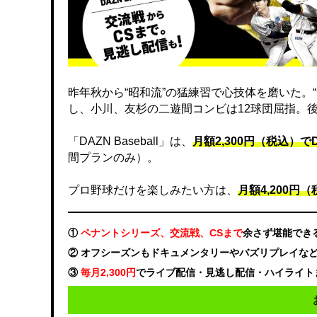
昨年秋から“昭和流”の猛練習で心技体を磨いた。
し、小川、友杉の二遊間コンビは12球団屈指。
「DAZN Baseball」は、
月額2,300円（税込）
間プランのみ）。
プロ野球だけを楽しみたい方は、
月額4,200円（税
①
ペナントシリーズ、交流戦、CSまで
余さず堪能でき
② オフシーズンもドキュメンタリーやバズリプレイな
③
毎月2,300円
でライブ配信・見逃し配信・ハイライト