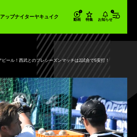
アップナイター
ヤキュイク
お知らせ
動画
特集
アピール！西武とのプレシーズンマッチは2試合で5安打！