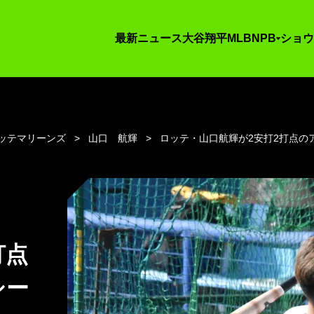
最新ニュース
大谷翔平
MLB
NPB
ショウ
ッテマリーンズ
山口 航輝
ロッテ・山口航輝が2安打2打点の
打点
シー