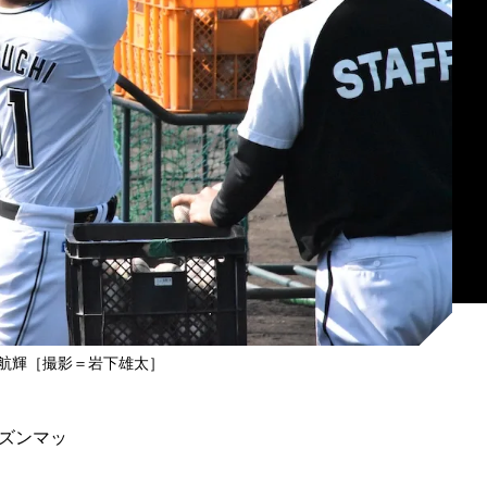
航輝［撮影＝岩下雄太］
ズンマッ