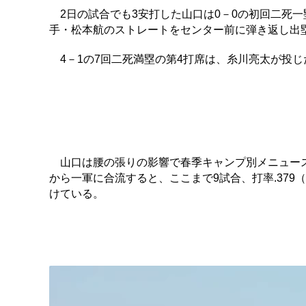
2日の試合でも3安打した山口は0－0の初回二死一
手・松本航のストレートをセンター前に弾き返し出
4－1の7回二死満塁の第4打席は、糸川亮太が投じ
山口は腰の張りの影響で春季キャンプ別メニュース
から一軍に合流すると、ここまで9試合、打率.379
けている。