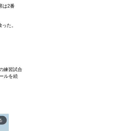
席は2番
放った。
の練習試合
ピールを続
る