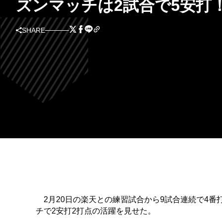
ズンマッチは2試合で5安打
SHARE
2月20日の楽天との練習試合から9試合連続で4番
チで2安打2打点の活躍を見せた。