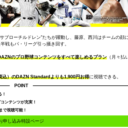
“サブローチルドレン”たちが躍動し、藤原、西川はチームの顔
後半戦もパ・リーグ引っ掻き回す。
でDAZNのプロ野球コンテンツをすべて楽しめるプラン
（月々払
込）のDAZN Standard​よりも1,900円お得
に視聴できる。
POINT
る！
どコンテンツが充実！
まで視聴可能！
お申し込み特設ページ