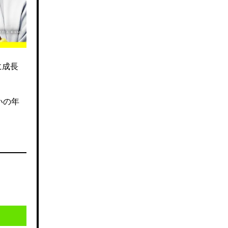
に成長
いの年