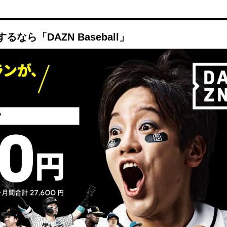
Mute
ら「DAZN Baseball」