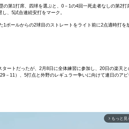
塁の第1打席、四球を選ぶと、0－1の4回一死走者なしの第2打
塁し、5試合連続安打をマーク。
た1ボールからの2球目のストレートをライト前に2点適時打を
タートだったが、2月8日に全体練習に参加し、20日の楽天と
（29－11）、5打点と外野のレギュラー争いに向けて連日のア
もっと見
arrow_forward_ios