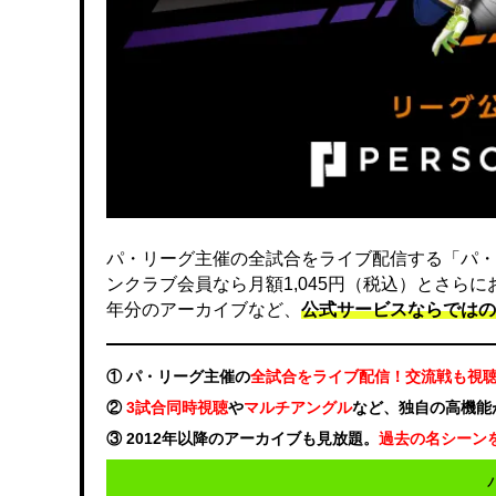
パ・リーグ主催の全試合をライブ配信する「パ・
ンクラブ会員なら月額1,045円（税込）とさら
年分のアーカイブなど、
公式サービスならではの
① パ・リーグ主催の
全試合をライブ配信！交流戦も視
②
3試合同時視聴
や
マルチアングル
など、独自の高機能
③ 2012年以降のアーカイブも見放題。
過去の名シーン