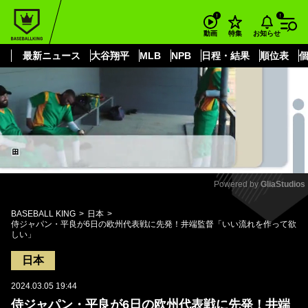
もっと見る
arrow_forward_ios
お知らせ
動画
特集
最新ニュース
大谷翔平
MLB
NPB
日程・結果
順位表
Powered by 
GliaStudios
Mute
BASEBALL KING
日本
侍ジャパン・平良が6日の欧州代表戦に先発！井端監督「いい流れを作って欲
しい」
日本
2024.03.05 19:44
侍ジャパン・平良が6日の欧州代表戦に先発！井端