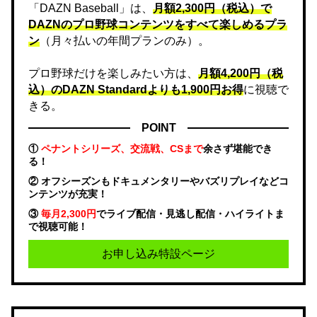
「DAZN Baseball」は、
月額2,300円（税込）で
DAZNのプロ野球コンテンツをすべて楽しめるプラ
ン
（月々払いの年間プランのみ）。
プロ野球だけを楽しみたい方は、
月額4,200円（税
込）のDAZN Standard​よりも1,900円お得
に視聴で
きる。
POINT
①
ペナントシリーズ、交流戦、CSまで
余さず堪能でき
る！
② オフシーズンもドキュメンタリーやバズリプレイなどコ
ンテンツが充実！
③
毎月2,300円
でライブ配信・見逃し配信・ハイライトま
で視聴可能！
お申し込み特設ページ