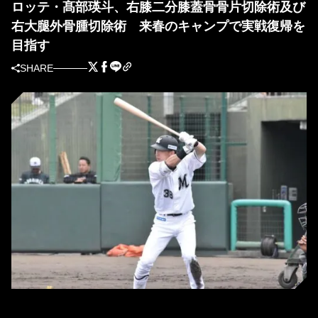
ロッテ・髙部瑛斗、右膝二分膝蓋骨骨片切除術及び
右大腿外骨腫切除術 来春のキャンプで実戦復帰を
目指す
SHARE
ロッテ・髙部瑛斗［撮影＝岩下雄太］