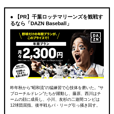
【PR】千葉ロッテマリーンズを観戦す
るなら「DAZN Baseball」
昨年秋から“昭和流”の猛練習で心技体を磨いた。“サ
ブローチルドレン”たちが躍動し、藤原、西川はチ
ームの顔に成長し、小川、友杉の二遊間コンビは
12球団屈指。後半戦もパ・リーグ引っ掻き回す。