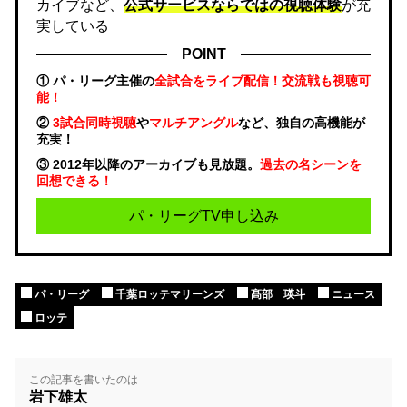
カイブなど、
公式サービスならではの視聴体験
が充
実している
POINT
① パ・リーグ主催の
全試合をライブ配信！交流戦も視聴可
能！
②
3試合同時視聴
や
マルチアングル
など、独自の高機能が
充実！
③ 2012年以降のアーカイブも見放題。
過去の名シーンを
回想できる！
パ・リーグTV申し込み
パ・リーグ
千葉ロッテマリーンズ
髙部 瑛斗
ニュース
ロッテ
この記事を書いたのは
岩下雄太