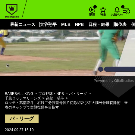
もっと見る
arrow_forward_ios
お知らせ
動画
特集
最新ニュース
大谷翔平
MLB
NPB
日程・結果
順位表
Powered by 
GliaStudios
Mute
BASEBALL KING
プロ野球・NPB
パ・リーグ
千葉ロッテマリーンズ
髙部 瑛斗
ロッテ・髙部瑛斗、右膝二分膝蓋骨骨片切除術及び右大腿外骨腫切除術 来
春のキャンプで実戦復帰を目指す
パ・リーグ
2024.09.27 15:10