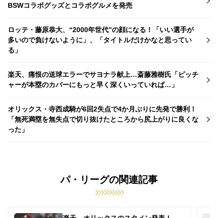
BSWコラボグッズとコラボグルメを発売
ロッテ・藤原恭大、“2000年世代”の顔になる！「いい選手が
多いので負けないように」、「タイトルだけかなと思ってい
る」
楽天、痛恨の送球エラーでサヨナラ献上…斎藤雅樹氏「ピッチ
ャーが本塁のカバーにもっと早く深くいっていれば…」
オリックス・寺西成騎が6回2失点で4か月ぶりに先発で勝利！
「無死満塁を無失点で切り抜けたところから尻上がりに良くな
った」
パ・リーグの関連記事
楽天－オリックスのスタメン発表！