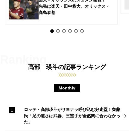
先発は楽天・田中将大、オリックス・
髙島泰都
髙部 瑛斗の記事ランキング
Monthly
ロッテ・髙部瑛斗がサヨナラ呼び込む好走塁！齊藤
氏「足の速さは武器、三塁手が全然間に合わなかっ
た」