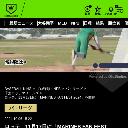
もっと見る
arrow_forward_ios
お知らせ
動画
特集
最新ニュース
大谷翔平
MLB
NPB
日程・結果
順位表
Powered by 
GliaStudios
Mute
BASEBALL KING
プロ野球・NPB
パ・リーグ
千葉ロッテマリーンズ
ロッテ、11月17日に「MARINES FAN FEST 2024」を開催
パ・リーグ
2024.10.06 15:22
ロッテ、11月17日に「MARINES FAN FEST