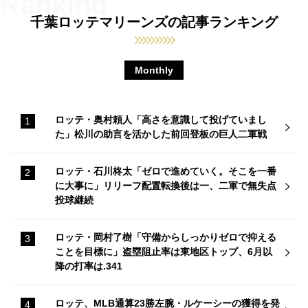
千葉ロッテマリーンズの記事ランキング
Monthly
ロッテ・奥村頼人「高さを意識して投げていまし
た」松川の助言を活かした前回登板の巨人二軍戦
ロッテ・石川柊太「ゼロで進めていく。そこを一番
に大事に」リリーフ配置転換後は一、二軍で無失点
投球継続
ロッテ・岡村了樹「守備からしっかりゼロで抑える
ことを目標に」盗塁阻止率は東地区トップ、6月以
降の打率は.341
ロッテ、MLB通算23勝左腕・ルケーシーの獲得を発