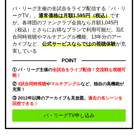
パ・リーグ主催の全試合をライブ配信する「パ・リ
ーグTV」。
通常価格は月額1,595円（税込）
です
が、各球団のファンクラブ会員なら月額1,045円
（税込）とさらにお得なプランで利用可能だ。3試
合同時視聴やマルチアングル機能、13年分のアー
カイブなど、
公式サービスならではの視聴体験
が充
実している
POINT
① パ・リーグ主催の
全試合をライブ配信！交流戦も視聴可
能！
②
3試合同時視聴
や
マルチアングル
など、独自の高機能が
充実！
③ 2012年以降のアーカイブも見放題。
過去の名シーンを
回想できる！
パ・リーグTV申し込み