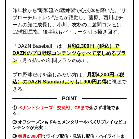
昨年秋から“昭和流”の猛練習で心技体を磨いた。“サ
ブローチルドレン”たちが躍動し、藤原、西川はチ
ームの顔に成長し、小川、友杉の二遊間コンビは
12球団屈指。後半戦もパ・リーグ引っ掻き回す。
「DAZN Baseball」は、
月額2,300円（税込）で
DAZNのプロ野球コンテンツをすべて楽しめるプラ
ン
（月々払いの年間プランのみ）。
プロ野球だけを楽しみたい方は、
月額4,200円（税
込）のDAZN Standard​よりも1,900円お得
に視聴で
きる。
POINT
①
ペナントシリーズ、交流戦、CSまで
余さず堪能でき
る！
② オフシーズンもドキュメンタリーやバズリプレイなどコ
ンテンツが充実！
③
毎月2,300円
でライブ配信・見逃し配信・ハイライトま