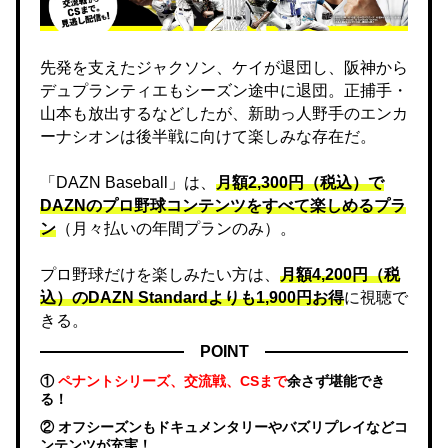
先発を支えたジャクソン、ケイが退団し、阪神から
デュプランティエもシーズン途中に退団。正捕手・
山本も放出するなどしたが、新助っ人野手のエンカ
ーナシオンは後半戦に向けて楽しみな存在だ。
「DAZN Baseball」は、
月額2,300円（税込）で
DAZNのプロ野球コンテンツをすべて楽しめるプラ
ン
（月々払いの年間プランのみ）。
プロ野球だけを楽しみたい方は、
月額4,200円（税
込）のDAZN Standard​よりも1,900円お得
に視聴で
きる。
POINT
①
ペナントシリーズ、交流戦、CSまで
余さず堪能でき
る！
② オフシーズンもドキュメンタリーやバズリプレイなどコ
ンテンツが充実！