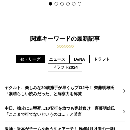
関連キーワードの最新記事
セ・リーグ
ニュース
DeNA
ドラフト
ドラフト2024
ヤクルト、楽しみな20歳捕手が早くもプロ2号！ 齊藤明雄氏
「素晴らしい読みだった」と洞察力を称賛
中日、拙攻に走塁死…10安打を放つも完封負け 齊藤明雄氏
「ここまで打てないというのは…」と苦言
阪神・近本がチームを救う久々アーチ！ 昨年4月以来の一発に