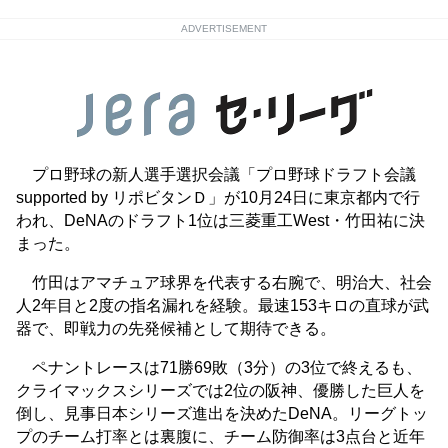
ADVERTISEMENT
プロ野球の新人選手選択会議「プロ野球ドラフト会議
supported by リポビタンＤ」が10月24日に東京都内で行
われ、DeNAのドラフト1位は三菱重工West・竹田祐に決
まった。
竹田はアマチュア球界を代表する右腕で、明治大、社会
人2年目と2度の指名漏れを経験。最速153キロの直球が武
器で、即戦力の先発候補として期待できる。
ペナントレースは71勝69敗（3分）の3位で終えるも、
クライマックスシリーズでは2位の阪神、優勝した巨人を
倒し、見事日本シリーズ進出を決めたDeNA。リーグトッ
プのチーム打率とは裏腹に、チーム防御率は3点台と近年