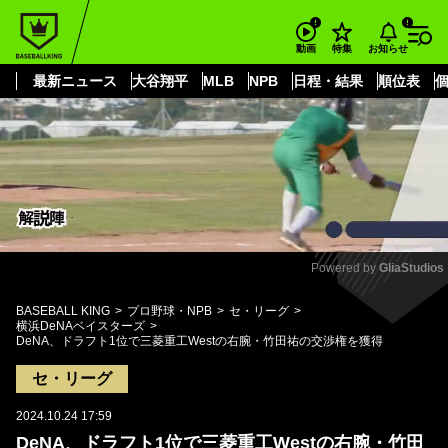
もっと見る
arrow_forward_ios
お知らせ
動画
特集
最新ニュース
大谷翔平
MLB
NPB
日程・結果
順位表
Powered by 
GliaStudios
Mute
BASEBALL KING
プロ野球・NPB
セ・リーグ
横浜DeNAベイスターズ
DeNA、ドラフト1位で三菱重工Westの右腕・竹田祐の交渉権を獲得
セ・リーグ
2024.10.24 17:59
DeNA、ドラフト1位で三菱重工Westの右腕・竹田