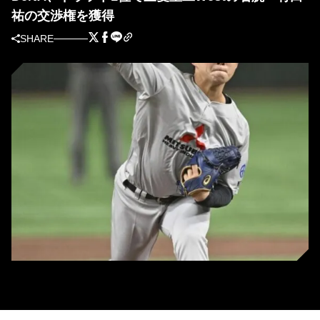
祐の交渉権を獲得
SHARE
三菱重工West・竹田祐 (C)Kyodo News