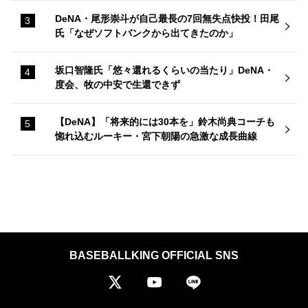
DeNA・尾形崇斗が自己最長の7回無失点快投！田尾
氏「なぜソフトバンクから出てきたのか」
坂口智隆氏「悠々還れるくらいの当たり」DeNA・
度会、牧の中安で生還できず
【DeNA】「将来的には30本を」鈴木尚典コーチも
惚れ込むルーキー・宮下朝陽の急激な成長曲線
BASEBALLKING OFFICIAL SNS