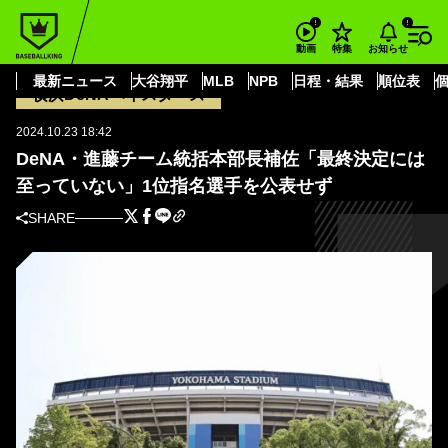
BASEBALL KING
横浜DeNAベイスターズ
DeNA・進藤チーム統括本部長補佐「最終決定には至っていない」1位指名選
お知らせ
動画
特集
手を公表せず
最新ニュース
大谷翔平
MLB
NPB
日程・結果
順位表
横浜DeNAベイスターズ
2024.10.23 18:42
DeNA・進藤チーム統括本部長補佐「最終決定には
至っていない」1位指名選手を公表せず
SHARE