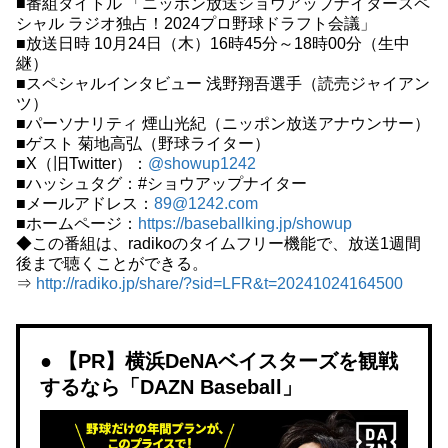
■番組タイトル 「ニッポン放送ショウアップナイタースペ
シャル ラジオ独占！2024プロ野球ドラフト会議」
■放送日時 10月24日（木）16時45分～18時00分（生中
継）
■スペシャルインタビュー 浅野翔吾選手（読売ジャイアン
ツ）
■パーソナリティ 煙山光紀（ニッポン放送アナウンサー）
■ゲスト 菊地高弘（野球ライター）
■X（旧Twitter）：
@showup1242
■ハッシュタグ：#ショウアップナイター
■メールアドレス：
89@1242.com
■ホームページ：
https://baseballking.jp/showup
◆この番組は、radikoのタイムフリー機能で、放送1週間
後まで聴くことができる。
⇒
http://radiko.jp/share/?sid=LFR&t=20241024164500
【PR】横浜DeNAベイスターズを観戦
するなら「DAZN Baseball」