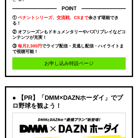
POINT
①
ペナントシリーズ、交流戦、CSまで
余さず堪能でき
る！
② オフシーズンもドキュメンタリーやバズリプレイなどコ
ンテンツが充実！
③
毎月2,300円
でライブ配信・見逃し配信・ハイライトま
で視聴可能！
お申し込み特設ページ
【PR】「DMM×DAZNホーダイ」でプ
ロ野球を観よう！