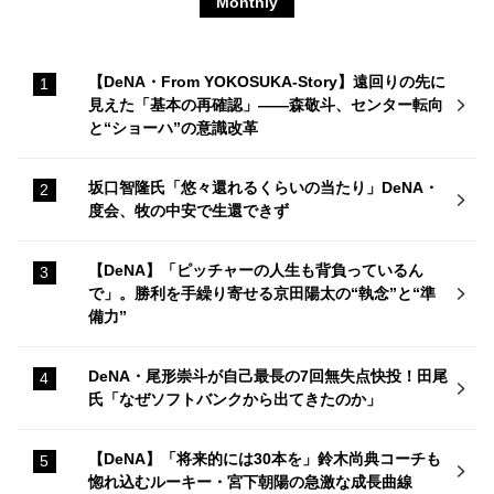
Monthly
【DeNA・From YOKOSUKA-Story】遠回りの先に
見えた「基本の再確認」——森敬斗、センター転向
と“ショーハ”の意識改革
坂口智隆氏「悠々還れるくらいの当たり」DeNA・
度会、牧の中安で生還できず
【DeNA】「ピッチャーの人生も背負っているん
で」。勝利を手繰り寄せる京田陽太の“執念”と“準
備力”
DeNA・尾形崇斗が自己最長の7回無失点快投！田尾
氏「なぜソフトバンクから出てきたのか」
【DeNA】「将来的には30本を」鈴木尚典コーチも
惚れ込むルーキー・宮下朝陽の急激な成長曲線