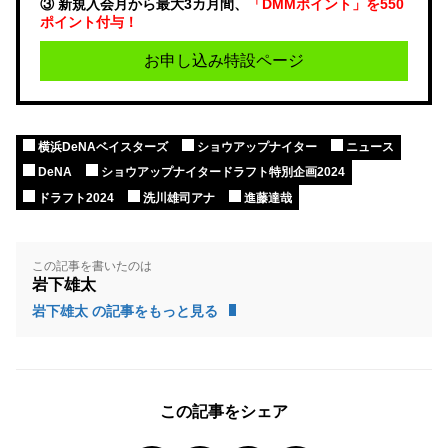
③ 新規入会月から最大3カ月間、
「DMMポイント」を550
ポイント付与！
お申し込み特設ページ
横浜DeNAベイスターズ
ショウアップナイター
ニュース
DeNA
ショウアップナイタードラフト特別企画2024
ドラフト2024
洗川雄司アナ
進藤達哉
この記事を書いたのは
岩下雄太
岩下雄太 の記事をもっと見る
この記事をシェア