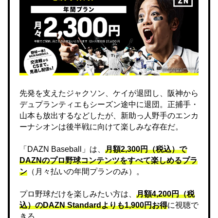
先発を支えたジャクソン、ケイが退団し、阪神から
デュプランティエもシーズン途中に退団。正捕手・
山本も放出するなどしたが、新助っ人野手のエンカ
ーナシオンは後半戦に向けて楽しみな存在だ。
「DAZN Baseball」は、
月額2,300円（税込）で
DAZNのプロ野球コンテンツをすべて楽しめるプラ
ン
（月々払いの年間プランのみ）。
プロ野球だけを楽しみたい方は、
月額4,200円（税
込）のDAZN Standard​よりも1,900円お得
に視聴で
きる。