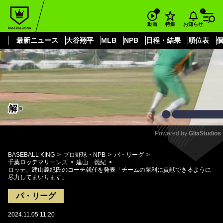
もっと見る
arrow_forward_ios
お知らせ
動画
特集
最新ニュース
大谷翔平
MLB
NPB
日程・結果
順位表
Powered by 
GliaStudios
Mute
BASEBALL KING
プロ野球・NPB
パ・リーグ
千葉ロッテマリーンズ
建山 義紀
ロッテ、建山義紀氏のコーチ就任を発表「チームの勝利に貢献できるように
尽力してまいります」
パ・リーグ
2024.11.05 11:20