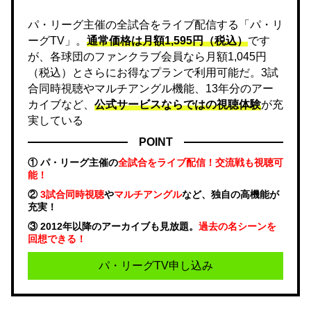
パ・リーグ主催の全試合をライブ配信する「パ・リ
ーグTV」。
通常価格は月額1,595円（税込）
です
が、各球団のファンクラブ会員なら月額1,045円
（税込）とさらにお得なプランで利用可能だ。3試
合同時視聴やマルチアングル機能、13年分のアー
カイブなど、
公式サービスならではの視聴体験
が充
実している
POINT
① パ・リーグ主催の
全試合をライブ配信！交流戦も視聴可
能！
②
3試合同時視聴
や
マルチアングル
など、独自の高機能が
充実！
③ 2012年以降のアーカイブも見放題。
過去の名シーンを
回想できる！
パ・リーグTV申し込み