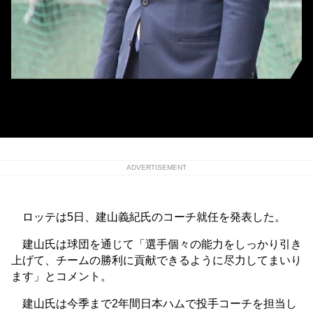
侍ジャパンで投手コーチ時代の2019年にロッテ春季キャンプを視察していた
建山義紀氏［撮影＝岩下雄太］
ADVERTISEMENT
ロッテは5日、建山義紀氏のコーチ就任を発表した。
建山氏は球団を通じて「選手個々の能力をしっかり引き
上げて、チームの勝利に貢献できるように尽力してまいり
ます」とコメント。
建山氏は今季まで2年間日本ハムで投手コーチを担当し