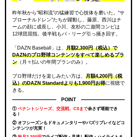
昨年秋から“昭和流”の猛練習で心技体を磨いた。“サ
ブローチルドレン”たちが躍動し、藤原、西川はチ
ームの顔に成長し、小川、友杉の二遊間コンビは
12球団屈指。後半戦もパ・リーグ引っ掻き回す。
「DAZN Baseball」は、
月額2,300円（税込）で
DAZNのプロ野球コンテンツをすべて楽しめるプラ
ン
（月々払いの年間プランのみ）。
プロ野球だけを楽しみたい方は、
月額4,200円（税
込）のDAZN Standard​よりも1,900円お得
に視聴で
きる。
POINT
①
ペナントシリーズ、交流戦、CSまで
余さず堪能でき
る！
② オフシーズンもドキュメンタリーやバズリプレイなどコ
ンテンツが充実！
③
毎月2,300円
でライブ配信・見逃し配信・ハイライトま