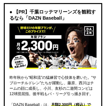
【PR】千葉ロッテマリーンズを観戦す
るなら「DAZN Baseball」
昨年秋から“昭和流”の猛練習で心技体を磨いた。“サ
ブローチルドレン”たちが躍動し、藤原、西川はチ
ームの顔に成長し、小川、友杉の二遊間コンビは
12球団屈指。後半戦もパ・リーグ引っ掻き回す。
「DAZN Baseball」は、
月額2,300円（税込）で