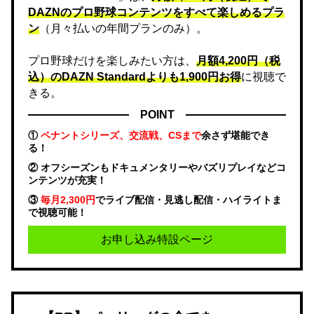
DAZNのプロ野球コンテンツをすべて楽しめるプラ
ン
（月々払いの年間プランのみ）。
プロ野球だけを楽しみたい方は、
月額4,200円（税
込）のDAZN Standard​よりも1,900円お得
に視聴で
きる。
POINT
①
ペナントシリーズ、交流戦、CSまで
余さず堪能でき
る！
② オフシーズンもドキュメンタリーやバズリプレイなどコ
ンテンツが充実！
③
毎月2,300円
でライブ配信・見逃し配信・ハイライトま
で視聴可能！
お申し込み特設ページ