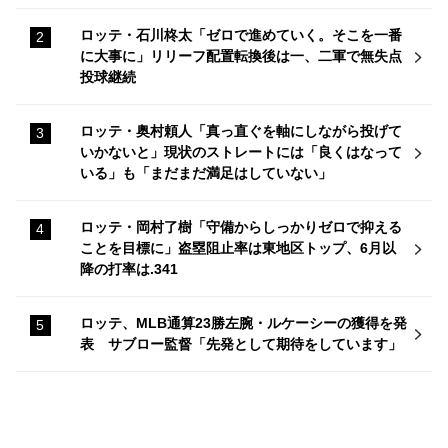
ロッテ・石川柊太「ゼロで進めていく。そこを一番
に大事に」リリーフ配置転換後は一、二軍で無失点
投球継続
ロッテ・奥村頼人「真っ直ぐを軸にしながら投げて
いかないと」現状のストレートには「良くはなって
いる」も「まだまだ満足はしていない」
ロッテ・岡村了樹「守備からしっかりゼロで抑える
ことを目標に」盗塁阻止率は東地区トップ、6月以
降の打率は.341
ロッテ、MLB通算23勝左腕・ルケーシーの獲得を発
表 サブロー監督「先発として期待をしています」