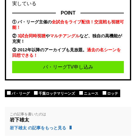
実している
POINT
① パ・リーグ主催の
全試合をライブ配信！交流戦も視聴可
能！
②
3試合同時視聴
や
マルチアングル
など、独自の高機能が
充実！
③ 2012年以降のアーカイブも見放題。
過去の名シーンを
回想できる！
パ・リーグTV申し込み
パ・リーグ
千葉ロッテマリーンズ
ニュース
ロッテ
この記事を書いたのは
岩下雄太
岩下雄太 の記事をもっと見る