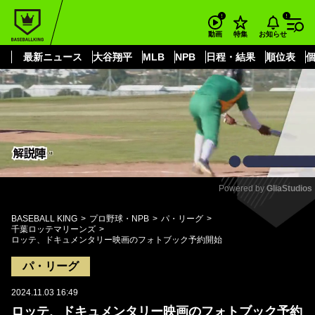
もっと見る
arrow_forward_ios
お知らせ
動画
特集
最新ニュース
大谷翔平
MLB
NPB
日程・結果
順位表
Powered by 
GliaStudios
Mute
BASEBALL KING
プロ野球・NPB
パ・リーグ
千葉ロッテマリーンズ
ロッテ、ドキュメンタリー映画のフォトブック予約開始
パ・リーグ
2024.11.03 16:49
ロッテ、ドキュメンタリー映画のフォトブック予約