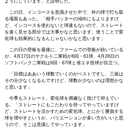
ようにしています」と説明した。
この日、インコースを意識させた中で、外の球で打ち取
る場面もあった。「相手バッターの傾向にもよりますけ
ど、インコースを使わないと球速もないので、ストレート
を速く見せる部分では大事かなと思います。使うことで変
化球も効果的になるんじゃないかなと思います」
この日の登板を最後に、ファームでの登板が続いている
が、4月17日のヤクルト二軍戦が6回・61球、4月28日の
ソフトバンク二軍戦は6回・67球と省エネ投球が目立つ。
「目標はああいう球数でいくのがベストですし、三振は
その分少なくなるんですけど、球数が少ないのは理想かな
と思います」
今季もストレート、変化球を満遍なく投げて抑えてい
る。「ストレートにもこだわりを持ってやっていますけ
ど、ストレートを活かすための変化球。とにかく勝負する
球を増やすというか、バリエーションが多い方がいいと思
うので、そこは意識してやっています」