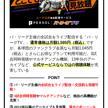
パ・リーグ主催の全試合をライブ配信する「パ・リ
ーグTV」。
通常価格は月額1,595円（税込）
です
が、各球団のファンクラブ会員なら月額1,045円
（税込）とさらにお得なプランで利用可能だ。3試
合同時視聴やマルチアングル機能、13年分のアー
カイブなど、
公式サービスならではの視聴体験
が充
実している
POINT
① パ・リーグ主催の
全試合をライブ配信！交流戦も視聴可
能！
②
3試合同時視聴
や
マルチアングル
など、独自の高機能が
充実！
③ 2012年以降のアーカイブも見放題。
過去の名シーンを