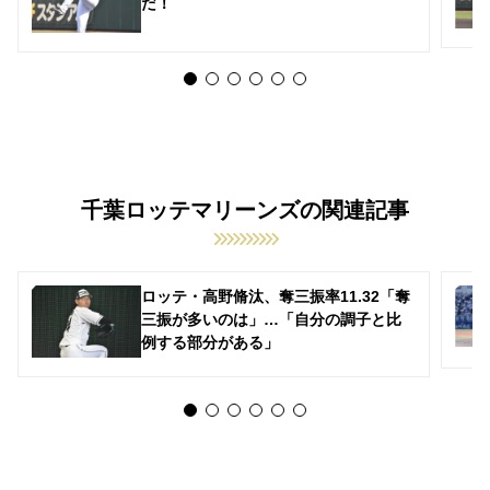
だ！
千葉ロッテマリーンズの関連記事
ロッテ・高野脩汰、奪三振率11.32「奪
三振が多いのは」…「自分の調子と比
例する部分がある」