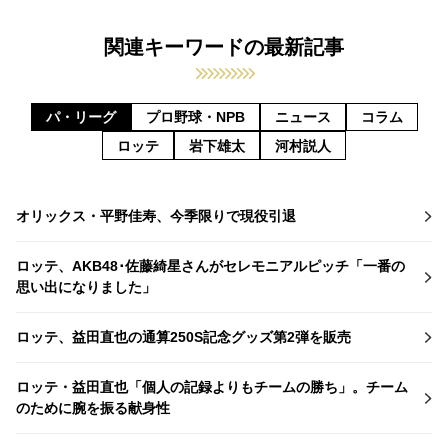
関連キーワードの最新記事
パ・リーグ
プロ野球・NPB
ニュース
コラム
ロッテ
岩下雄太
河村説人
オリックス・平野佳寿、今季限りで現役引退
ロッテ、AKB48･佐藤綺星さんがセレモニアルピッチ「一番の
思い出になりました」
ロッテ、益田直也の通算250S記念グッズ第2弾を販売
ロッテ・益田直也「個人の記録よりもチームの勝ち」。チーム
のために腕を振る献身性