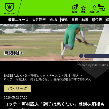
もっと見る
arrow_forward_ios
お知らせ
動画
特集
最新ニュース
大谷翔平
MLB
NPB
日程・結果
順位表
Powered by 
GliaStudios
Mute
BASEBALL KING
千葉ロッテマリーンズ
河村 説人
ロッテ・河村説人「調子は悪くない」登録抹消後も二軍で好投続く
パ・リーグ
2026.05.02 07:20
ロッテ・河村説人「調子は悪くない」登録抹消後も