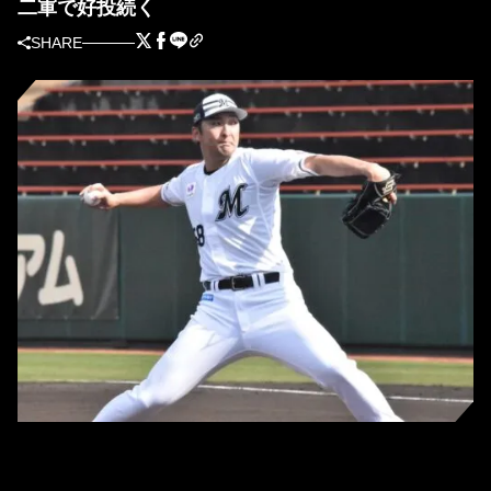
二軍で好投続く
SHARE
ロッテ・河村説人（撮影＝岩下雄太）