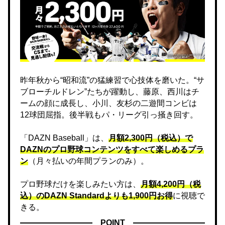
昨年秋から“昭和流”の猛練習で心技体を磨いた。“サ
ブローチルドレン”たちが躍動し、藤原、西川はチ
ームの顔に成長し、小川、友杉の二遊間コンビは
12球団屈指。後半戦もパ・リーグ引っ掻き回す。
「DAZN Baseball」は、
月額2,300円（税込）で
DAZNのプロ野球コンテンツをすべて楽しめるプラ
ン
（月々払いの年間プランのみ）。
プロ野球だけを楽しみたい方は、
月額4,200円（税
込）のDAZN Standard​よりも1,900円お得
に視聴で
きる。
POINT