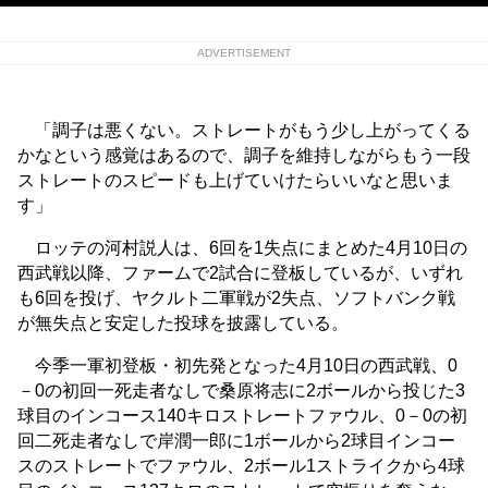
ADVERTISEMENT
「調子は悪くない。ストレートがもう少し上がってくる
かなという感覚はあるので、調子を維持しながらもう一段
ストレートのスピードも上げていけたらいいなと思いま
す」
ロッテの河村説人は、6回を1失点にまとめた4月10日の
西武戦以降、ファームで2試合に登板しているが、いずれ
も6回を投げ、ヤクルト二軍戦が2失点、ソフトバンク戦
が無失点と安定した投球を披露している。
今季一軍初登板・初先発となった4月10日の西武戦、0
－0の初回一死走者なしで桑原将志に2ボールから投じた3
球目のインコース140キロストレートファウル、0－0の初
回二死走者なしで岸潤一郎に1ボールから2球目インコー
スのストレートでファウル、2ボール1ストライクから4球