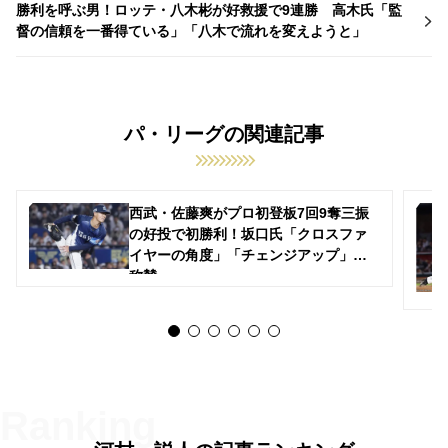
勝利を呼ぶ男！ロッテ・八木彬が好救援で9連勝 高木氏「監
督の信頼を一番得ている」「八木で流れを変えようと」
パ・リーグの関連記事
西武・佐藤爽がプロ初登板7回9奪三振
の好投で初勝利！坂口氏「クロスファ
イヤーの角度」「チェンジアップ」を
称賛