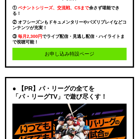
①
ペナントシリーズ、交流戦、CSまで
余さず堪能でき
る！
② オフシーズンもドキュメンタリーやバズリプレイなどコ
ンテンツが充実！
③
毎月2,300円
でライブ配信・見逃し配信・ハイライトま
で視聴可能！
お申し込み特設ページ
【PR】パ・リーグの全てを
「パ・リーグTV」で遊び尽くす！