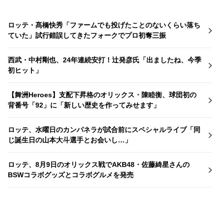
ロッテ・髙橋快秀「ファームでも投げたことのないくらい落ち
ていた」試行錯誤してきたフォークでプロ初奪三振
西武・中村剛也、24年連続安打！辻発彦氏「出ましたね、今季
初ヒット」
【舞洲Heroes】支配下昇格のオリックス・陳睦衡、球団初の
背番号「92」に「新しい歴史を作ってみせます」
ロッテ、水曜日のカンパネラが試合前にスペシャルライブ「同
じ誕生日の山本大斗選手とお会いし…」
ロッテ、8月9日のオリックス戦でAKB48・佐藤綺星さんの
BSWコラボグッズとコラボグルメを発売