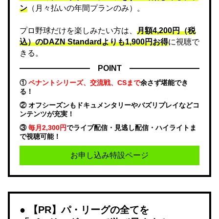
ン
（月々払いの年間プランのみ）。
プロ野球だけを楽しみたい方は、
月額4,200円（税
込）のDAZN Standard​よりも1,900円お得
に視聴で
きる。
POINT
①
ペナントシリーズ、交流戦、CSまで
余さず堪能でき
る！
② オフシーズンもドキュメンタリーやバズリプレイなどコ
ンテンツが充実！
③
毎月2,300円
でライブ配信・見逃し配信・ハイライトま
で視聴可能！
お申し込み特設ページ
【PR】パ・リーグの全てを