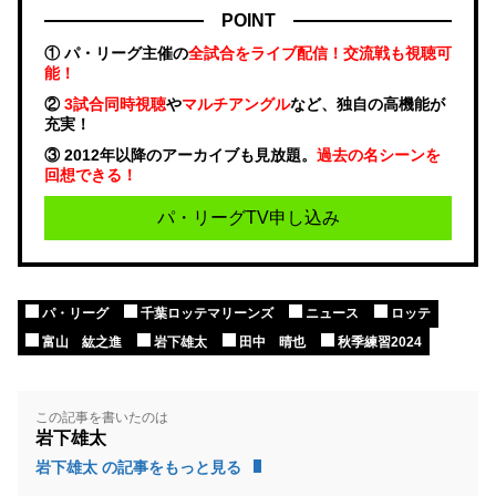
POINT
① パ・リーグ主催の
全試合をライブ配信！交流戦も視聴可
能！
②
3試合同時視聴
や
マルチアングル
など、独自の高機能が
充実！
③ 2012年以降のアーカイブも見放題。
過去の名シーンを
回想できる！
パ・リーグTV申し込み
パ・リーグ
千葉ロッテマリーンズ
ニュース
ロッテ
富山 紘之進
岩下雄太
田中 晴也
秋季練習2024
この記事を書いたのは
岩下雄太
岩下雄太 の記事をもっと見る