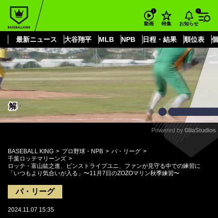
もっと見る
arrow_forward_ios
お知らせ
動画
特集
最新ニュース
大谷翔平
MLB
NPB
日程・結果
順位表
Powered by 
GliaStudios
Mute
BASEBALL KING
プロ野球・NPB
パ・リーグ
千葉ロッテマリーンズ
ロッテ・富山紘之進、ピンストライプユニ、ファンが見守る中での練習に
「いつもより気合いが入る」〜11月7日のZOZOマリン秋季練習〜
パ・リーグ
2024.11.07 15:35