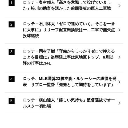
ロッテ・奥村頼人「高さを意識して投げていまし
た」松川の助言を活かした前回登板の巨人二軍戦
ロッテ・石川柊太「ゼロで進めていく。そこを一番
に大事に」リリーフ配置転換後は一、二軍で無失点
投球継続
ロッテ・岡村了樹「守備からしっかりゼロで抑える
ことを目標に」盗塁阻止率は東地区トップ、6月以
降の打率は.341
ロッテ、MLB通算23勝左腕・ルケーシーの獲得を発
表 サブロー監督「先発として期待をしています」
ロッテ・横山陸人「嬉しい気持ち」監督選抜でオー
ルスター初出場