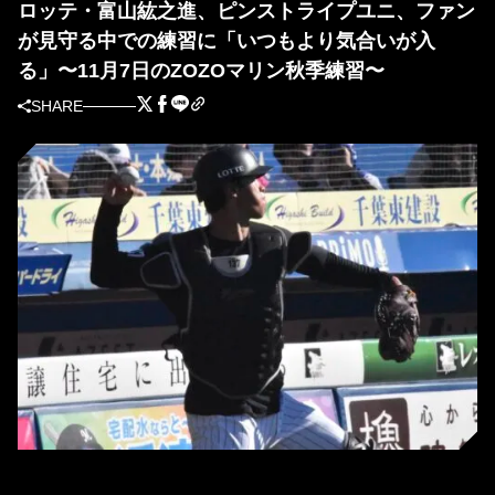
ロッテ・富山紘之進、ピンストライプユニ、ファン
が見守る中での練習に「いつもより気合いが入
る」〜11月7日のZOZOマリン秋季練習〜
SHARE
ロッテ育成・富山紘之進［撮影＝岩下雄太］