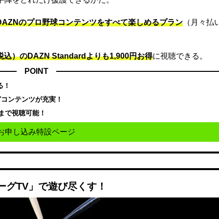
でDAZNのプロ野球コンテンツをすべて楽しめるプラン
（月々払
込）のDAZN Standard​よりも1,900円お得
に視聴できる。
POINT
る！
どコンテンツが充実！
まで視聴可能！
お申し込み特設ページ
ーグTV」で遊び尽くす！