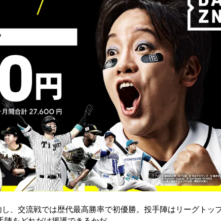
功し、交流戦では歴代最高勝率で初優勝。投手陣はリーグトッ
手陣をどれだけ援護できるかだ。