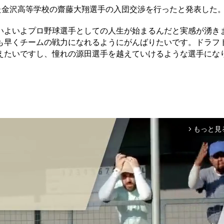
た金沢高等学校の齋藤大翔選手の入団交渉を行ったと発表した
よいよプロ野球選手としての人生が始まるんだと実感が湧き
も早くチームの戦力になれるようにがんばりたいです。ドラフ
えたいですし、憧れの源田選手を越えていけるような選手にな
もっと見
arrow_forward_ios