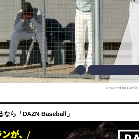
Powered by 
GliaSt
Mute
「DAZN Baseball」