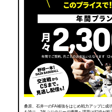
桑原、石井一のFA補強をはじめ戦力アップに成
を誇り、7年ぶりのリーグ優勝へ課題は打線が投