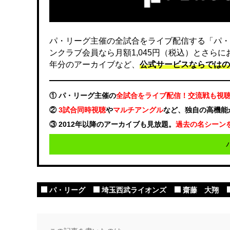
パ・リーグ主催の全試合をライブ配信する「パ・
ンクラブ会員なら月額1,045円（税込）とさら
年分のアーカイブなど、
公式サービスならではの
① パ・リーグ主催の
全試合をライブ配信！交流戦も視
②
3試合同時視聴
や
マルチアングル
など、独自の高機能
③ 2012年以降のアーカイブも見放題。
過去の名シーン
パ・リーグ
埼玉西武ライオンズ
齋藤 大翔