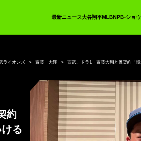
最新ニュース
大谷翔平
MLB
NPB
ショウ
武ライオンズ
齋藤 大翔
西武、ドラ1・齋藤大翔と仮契約「
契約
いける