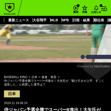
もっと見る
arrow_forward_ios
お知らせ
動画
特集
最新ニュース
大谷翔平
MLB
NPB
日程・結果
順位表
Powered by 
GliaStudios
Mute
BASEBALL KING
日本
坂倉 将吾
侍ジャパン予選全勝でスーパーR進出！大矢氏が「駆け引きが上手、すごく
成長した」と絶賛した選手は？
日本
2024.11.19 06:10
侍ジャパン予選全勝でスーパーR進出！大矢氏が