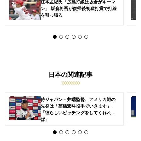
江本孟紀氏「広島打線は坂倉がキーマ
ン」 坂倉将吾が復帰後初猛打賞で打線
を引っ張る
日本の関連記事
侍ジャパン・井端監督、アメリカ戦の
先発は「髙橋宏斗投手でいきます」、
「彼らしいピッチングをしてくれれ
ば」