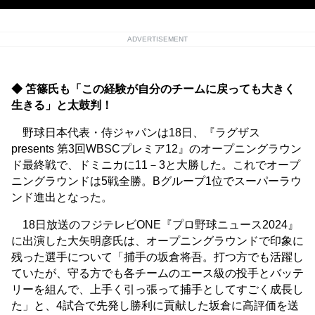
ADVERTISEMENT
◆ 笘篠氏も「この経験が自分のチームに戻っても大きく
生きる」と太鼓判！
野球日本代表・侍ジャパンは18日、『ラグザス
presents 第3回WBSCプレミア12』のオープニングラウン
ド最終戦で、ドミニカに11－3と大勝した。これでオープ
ニングラウンドは5戦全勝。Bグループ1位でスーパーラウ
ンド進出となった。
18日放送のフジテレビONE『プロ野球ニュース2024』
に出演した大矢明彦氏は、オープニングラウンドで印象に
残った選手について「捕手の坂倉将吾。打つ方でも活躍し
ていたが、守る方でも各チームのエース級の投手とバッテ
リーを組んで、上手く引っ張って捕手としてすごく成長し
た」と、4試合で先発し勝利に貢献した坂倉に高評価を送