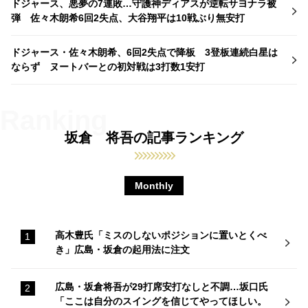
ドジャース、悪夢の7連敗…守護神ディアスが逆転サヨナラ被
弾 佐々木朗希6回2失点、大谷翔平は10戦ぶり無安打
ドジャース・佐々木朗希、6回2失点で降板 3登板連続白星は
ならず ヌートバーとの初対戦は3打数1安打
坂倉 将吾の記事ランキング
Monthly
高木豊氏「ミスのしないポジションに置いとくべ
き」広島・坂倉の起用法に注文
広島・坂倉将吾が29打席安打なしと不調…坂口氏
「ここは自分のスイングを信じてやってほしい。