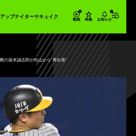
アップナイター
ヤキュイク
お知らせ
動画
特集
断の坂本誠志郎が松山から“再出発”