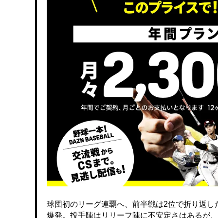
球団初のリーグ連覇へ、前半戦は2位で折り返し
爆発。投手陣はリリーフ陣に不安定さはあるが、