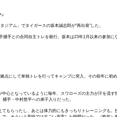
い」
タジアム」でタイガースの坂本誠志郎が“再出発”した。
手捕手との合同自主トレを敢行。坂本は23年1月以来の参加に
拠点にして単独トレを行ってキャンプに突入。その前年に初
中心となっているように毎年、スワローズの主力が汗を流す
、捕手・中村悠平への弟子入りだった。
えてもらったし、あとは体力的にもきっちりトレーニングも。
んで、そういう意味ではすごい充実した時間だった。（昨年）