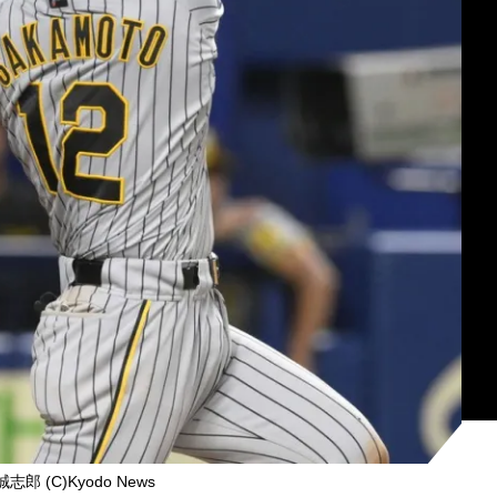
郎 (C)Kyodo News