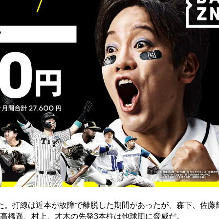
た。打線は近本が故障で離脱した期間があったが、森下、佐藤
高橋遥、村上、才木の先発3本柱は他球団に脅威だ。