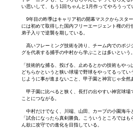
い思いして、もう1回ちゃんと1月作ってやろうって
9年目の昨季はキャリア初の開幕マスクからスター
には初めて取得した国内フリーエージェント権の行
弟子入りで逆襲を期している。
高いフレーミング技術を誇り、チーム内でのポジシ
グを代表する捕手の中村から学ぶことは多いという
「技術的な捕る、投げる、止めるとかの技術もやっ
どちらかというと狭い球場で野球をやってるってい
じように事が進まないこと、甲子園と神宮じゃ全然
甲子園に比べると狭く、長打の出やすい神宮球場で
ことにつながる。
中村だけでなく、川端、山田、カープの小園海斗と
「試合になったら真剣勝負。こういうところではも
ん欲に攻守での進化を目指している。