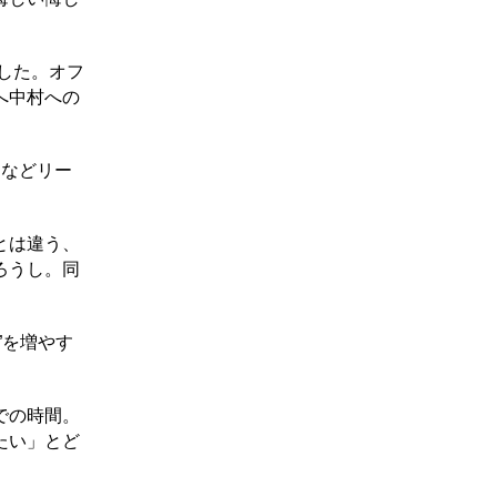
した。オフ
へ中村への
るなどリー
とは違う、
ろうし。同
”を増やす
での時間。
たい」とど