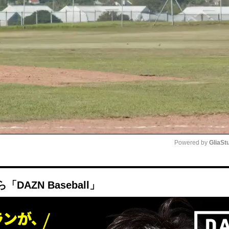
Powered by 
GliaSt
Mute
AZN Baseball」