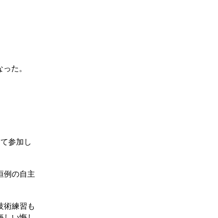
なった。
めて参加し
恒例の自主
技術練習も
悔しい悔し