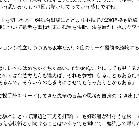
いう思いからもう1回お願いしてっていう感じですね」
トを切ったが、64試合出場にとどまり不振での2軍降格も経験
使について熟考を重ねた末に残留を決断。決意新たに挑む今季
ョンも確立しつつある坂本だが、3度のリーグ優勝を経験す
。
ぱりレベルはめちゃくちゃ高い。配球的なことにしても甲子園
うのでは全然考え方も違えば、それも参考になることもあるだ
あるんで。そういうのも参考にさせてもらったりとかもある」
投手陣をリードしてきた先輩の言葉や思考が自身の“引き出し
坂本にとって課題と言える打撃面にも好影響が出そうな松山
らえる技術とか聞けることはいくらでも聞いて、勉強して帰り