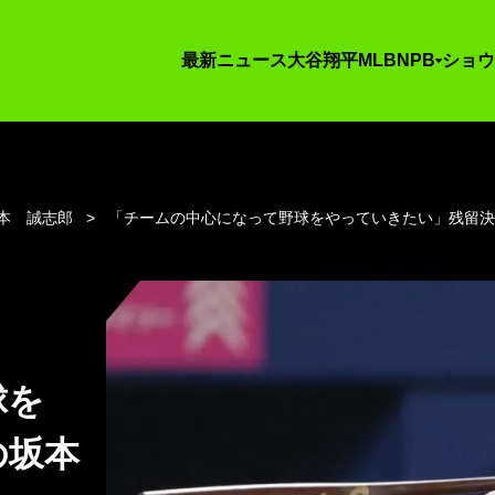
最新ニュース
大谷翔平
MLB
NPB
ショウ
本 誠志郎
「チームの中心になって野球をやっていきたい」残留決
球を
の坂本