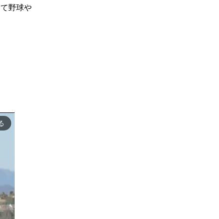
って野球や
る