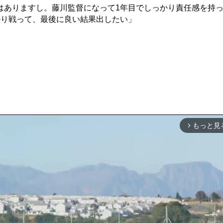
はありますし。藤川監督になって1年目でしっかり責任感を持
かり戦って、最後に良い結果出したい」
もっと見
arrow_forward_ios