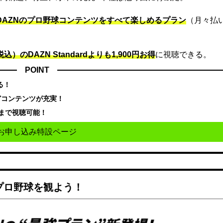
でDAZNのプロ野球コンテンツをすべて楽しめるプラン
（月々払
込）のDAZN Standard​よりも1,900円お得
に視聴できる。
POINT
る！
どコンテンツが充実！
まで視聴可能！
お申し込み特設ページ
でプロ野球を観よう！