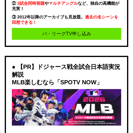
②
3試合同時視聴
や
マルチアングル
など、独自の高機能が
充実！
③ 2012年以降のアーカイブも見放題。
過去の名シーンを
回想できる！
パ・リーグTV申し込み
【PR】ドジャース戦全試合日本語実況
解説
MLB楽しむなら「SPOTV NOW」