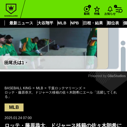
もっと見る
arrow_forward_ios
お知らせ
動画
特集
最新ニュース
大谷翔平
MLB
NPB
日程・結果
順位表
Powered by 
GliaStudios
Mute
BASEBALL KING
MLB
千葉ロッテマリーンズ
ロッテ・藤原恭大、ドジャース移籍の佐々木朗希にエール「活躍してくれ
る」
MLB
2025.01.24 07:00
ロッテ・藤原恭大、ドジャース移籍の佐々木朗希に