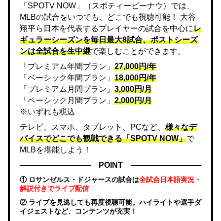
「SPOTV NOW」（スポティービーナウ）では、
MLBの試合をいつでも、どこでも視聴可能！ 大谷
翔平ら日本を代表するプレイヤーの試合を中心に
レ
ギュラーシーズンを毎日最大8試合、ポストシーズ
ンは全試合を生中継
で楽しむことができます。
「プレミアム年間プラン」
27,000円/年
「ベーシック年間プラン」
18,000円/年
「プレミアム月間プラン」
3,000円/月
「ベーシック月間プラン」
2,000円/月
※いずれも税込
テレビ、スマホ、タブレット、PCなど、
様々なデ
バイスでどこでも観戦できる「SPOTV NOW」
で
MLBを堪能しよう！
POINT
① ロサンゼルス・ドジャースの試合は
全試合日本語実況・
解説付きでライブ配信
② ライブを見逃しても再度視聴可能。ハイライトや選手ダ
イジェストなど、コンテンツが充実！