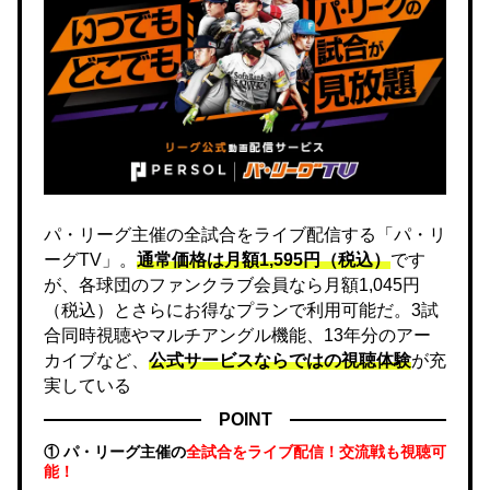
パ・リーグ主催の全試合をライブ配信する「パ・リ
ーグTV」。
通常価格は月額1,595円（税込）
です
が、各球団のファンクラブ会員なら月額1,045円
（税込）とさらにお得なプランで利用可能だ。3試
合同時視聴やマルチアングル機能、13年分のアー
カイブなど、
公式サービスならではの視聴体験
が充
実している
POINT
① パ・リーグ主催の
全試合をライブ配信！交流戦も視聴可
能！