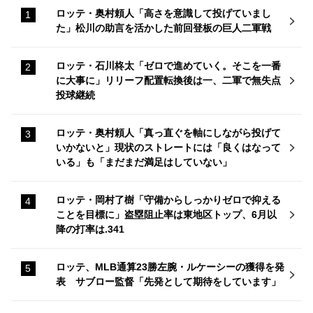
ロッテ・奥村頼人「高さを意識して投げていまし
た」松川の助言を活かした前回登板の巨人二軍戦
ロッテ・石川柊太「ゼロで進めていく。そこを一番
に大事に」リリーフ配置転換後は一、二軍で無失点
投球継続
ロッテ・奥村頼人「真っ直ぐを軸にしながら投げて
いかないと」現状のストレートには「良くはなって
いる」も「まだまだ満足はしていない」
ロッテ・岡村了樹「守備からしっかりゼロで抑える
ことを目標に」盗塁阻止率は東地区トップ、6月以
降の打率は.341
ロッテ、MLB通算23勝左腕・ルケーシーの獲得を発
表 サブロー監督「先発として期待をしています」