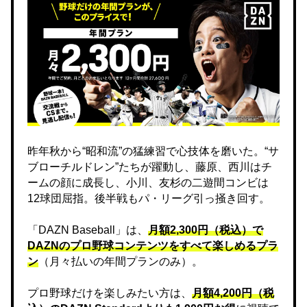
昨年秋から“昭和流”の猛練習で心技体を磨いた。“サ
ブローチルドレン”たちが躍動し、藤原、西川はチ
ームの顔に成長し、小川、友杉の二遊間コンビは
12球団屈指。後半戦もパ・リーグ引っ掻き回す。
「DAZN Baseball」は、
月額2,300円（税込）で
DAZNのプロ野球コンテンツをすべて楽しめるプラ
ン
（月々払いの年間プランのみ）。
プロ野球だけを楽しみたい方は、
月額4,200円（税