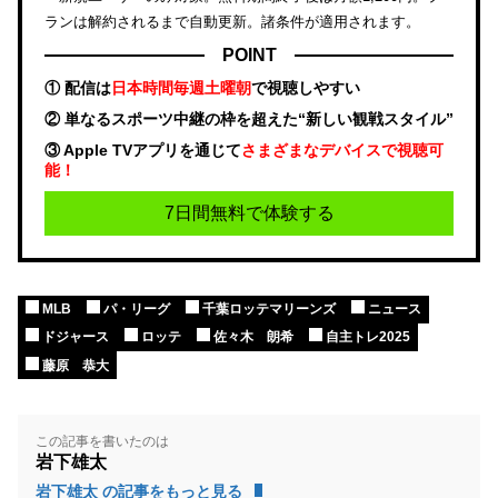
ランは解約されるまで自動更新。諸条件が適用されます。
POINT
① 配信は
日本時間毎週土曜朝
で視聴しやすい
② 単なるスポーツ中継の枠を超えた“新しい観戦スタイル”
③ Apple TVアプリを通じて
さまざまなデバイスで視聴可
能！
7日間無料で体験する
MLB
パ・リーグ
千葉ロッテマリーンズ
ニュース
ドジャース
ロッテ
佐々木 朗希
自主トレ2025
藤原 恭大
この記事を書いたのは
岩下雄太
岩下雄太 の記事をもっと見る