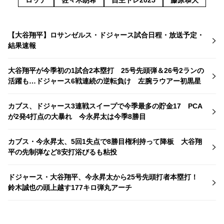
【大谷翔平】ロサンゼルス・ドジャース試合日程・放送予定・
結果速報
大谷翔平が今季初の1試合2本塁打 25号先頭弾＆26号2ランの
活躍も…ドジャース6戦連続の逆転負け 左腕ラウアー初黒星
カブス、ドジャース3連戦スイープで今季最多の貯金17 PCA
が2発4打点の大暴れ 今永昇太は今季8勝目
カブス・今永昇太、5回1失点で8勝目権利持って降板 大谷翔
平の先制弾など8安打浴びるも粘投
ドジャース・大谷翔平、今永昇太から25号先頭打者本塁打！
鈴木誠也の頭上越す177キロ弾丸アーチ