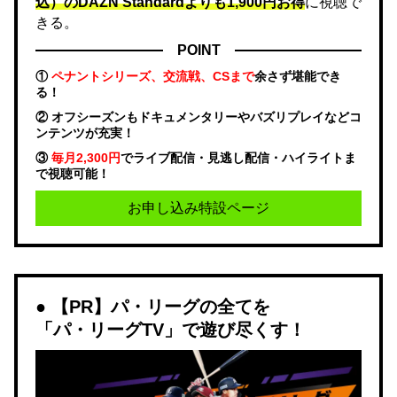
込）のDAZN Standard​よりも1,900円お得
に視聴で
きる。
POINT
①
ペナントシリーズ、交流戦、CSまで
余さず堪能でき
る！
② オフシーズンもドキュメンタリーやバズリプレイなどコ
ンテンツが充実！
③
毎月2,300円
でライブ配信・見逃し配信・ハイライトま
で視聴可能！
お申し込み特設ページ
【PR】パ・リーグの全てを
「パ・リーグTV」で遊び尽くす！