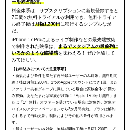
ーを独占配信。
料金体系は、サブスクリプションに新規登録すると
7日間の無料トライアルが利用でき、無料トライア
ル終了後は
月額1,200円
に移行するシンプルな形
だ。
iPhone 17 Proによるライブ制作などの最先端技術
で制作された映像は、
まるでスタジアムの最前列に
いるかのような臨場感
を味わえる！ ぜひ体験して
みてほしい。
【お申込みについての注意事項】
・新規および条件を満たす再登録ユーザーのみ対象。無料期間
終了後は月額1,200円。1つのAppleアカウントにつき1回、また
ファミリー共有グループに属している場合は家族全体で1回の
み有効。あなたまたは家族が以前に「Apple TV 3か月無料」ま
たは「1年無料」オファーを受けている場合は対象外。対象デ
バイスのアクティベーションから3か月間有効。プランは解約
されるまで自動更新。制限およびその他の条件が適用されま
す。
・新規ユーザーのみ対象。無料期間終了後は月額1,200円。プ