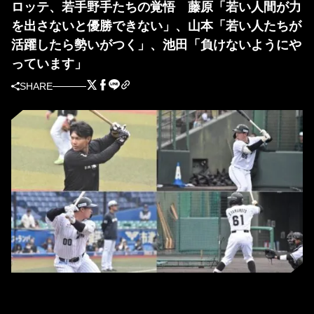
ロッテ、若手野手たちの覚悟 藤原「若い人間が力
を出さないと優勝できない」、山本「若い人たちが
活躍したら勢いがつく」、池田「負けないようにや
っています」
SHARE
ロッテ・藤原恭大、寺地隆成、池田来翔、山本大斗（撮影＝岩下雄太）