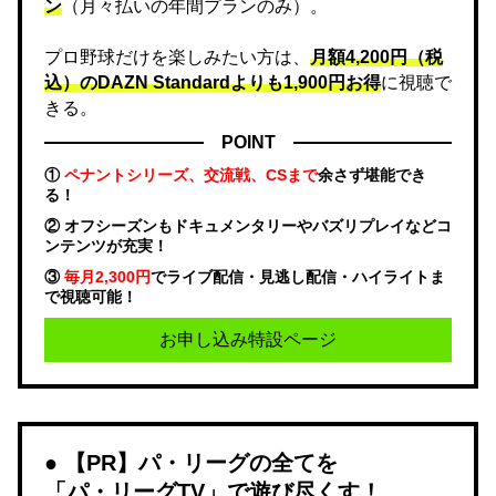
ン
（月々払いの年間プランのみ）。
プロ野球だけを楽しみたい方は、
月額4,200円（税
込）のDAZN Standard​よりも1,900円お得
に視聴で
きる。
POINT
①
ペナントシリーズ、交流戦、CSまで
余さず堪能でき
る！
② オフシーズンもドキュメンタリーやバズリプレイなどコ
ンテンツが充実！
③
毎月2,300円
でライブ配信・見逃し配信・ハイライトま
で視聴可能！
お申し込み特設ページ
【PR】パ・リーグの全てを
「パ・リーグTV」で遊び尽くす！