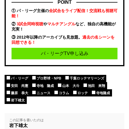
POINT
① パ・リーグ主催の
全試合をライブ配信！交流戦も視聴可
能！
②
3試合同時視聴
や
マルチアングル
など、独自の高機能が
充実！
③ 2012年以降のアーカイブも見放題。
過去の名シーンを
回想できる！
パ・リーグTV申し込み
パ・リーグ
プロ野球・NPB
千葉ロッテマリーンズ
安田 尚憲
寺地 隆成
山本 大斗
池田 来翔
藤原 恭大
ニュース
コラム
ロッテ
寺地隆成
岩下雄太
この記事を書いたのは
岩下雄太