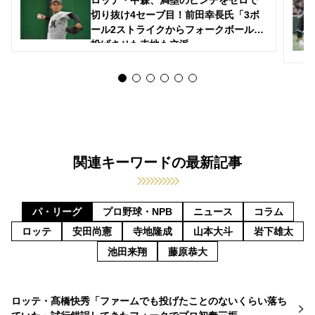
切り抜け4セーブ目！前田幸長氏「3ボ
ール2ストライクからフォークボールを
投げさせた寺地も立派」
関連キーワードの最新記事
パ・リーグ
プロ野球・NPB
ニュース
コラム
ロッテ
安田尚憲
寺地隆成
山本大斗
岩下雄太
池田来翔
藤原恭大
ロッテ・髙橋快秀「ファームでも投げたことのないくらい落ち