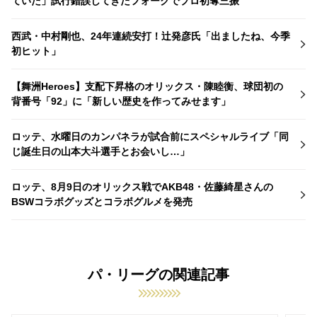
ていた」試行錯誤してきたフォークでプロ初奪三振
西武・中村剛也、24年連続安打！辻発彦氏「出ましたね、今季
初ヒット」
【舞洲Heroes】支配下昇格のオリックス・陳睦衡、球団初の
背番号「92」に「新しい歴史を作ってみせます」
ロッテ、水曜日のカンパネラが試合前にスペシャルライブ「同
じ誕生日の山本大斗選手とお会いし…」
ロッテ、8月9日のオリックス戦でAKB48・佐藤綺星さんの
BSWコラボグッズとコラボグルメを発売
パ・リーグの関連記事