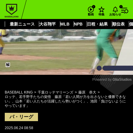
もっと見る
arrow_forward_ios
お知らせ
動画
特集
最新ニュース
大谷翔平
MLB
NPB
日程・結果
順位表
Powered by 
GliaStudios
Mute
BASEBALL KING
千葉ロッテマリーンズ
藤原 恭大
ロッテ、若手野手たちの覚悟 藤原「若い人間が力を出さないと優勝できな
い」、山本「若い人たちが活躍したら勢いがつく」、池田「負けないように
やっています」
パ・リーグ
2025.06.24 08:58