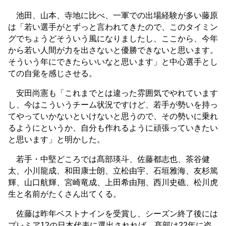
池田、山本、寺地に比べ、一軍での出場経験が多い藤原
は「若い選手がとずっと言われてきたので、このタイミン
グでちょうどそういう風になりましたし、ここから、今年
から若い人間が力を出さないと優勝できないと思います。
そういう年にできたらいいなと思います」と中心選手とし
ての自覚を感じさせる。
安田尚憲も「これまでとは違った雰囲気でやれています
し、今はこういうチーム状況ですけど、若手が勢いを持っ
てやっていかないといけないと思うので、その勢いに乗れ
るようにというか、自分も作れるように頑張っていきたい
と思います」と明かした。
若手・中堅どころでは髙部瑛斗、佐藤都志也、茶谷健
太、小川龍成、和田康士朗、立松由宇、石垣雅海、友杉篤
輝、山口航輝、宮崎竜成、上田希由翔、西川史礁、松川虎
生と名前がたくさん出てくる。
佐藤は昨年ベストナインを受賞し、シーズン終了後には
プレミア12の日本代表に選出されれば、髙部は22年に盗