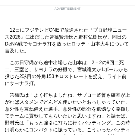
ADVERTISEMENT
12日にフジテレビONEで放送された『プロ野球ニュー
ス2026』に出演した笘篠賢治氏と野村弘樹氏が、同日の
DeNA戦でサヨナラ打を放ったロッテ・山本大斗について
言及した。
この日守備から途中出場した山本は、2－2の9回二死
二、三塁と、サヨナラの好機で、宮城滝太が1ボールから
投じた2球目の外角153キロストレートを捉え、ライト前
にサヨナラ打。
笘篠氏は「よく打ちましたね、サブロー監督も確率が上
がればスタメンでどんどん使いたいとおっしゃっていた。
意外性を兼ね備えた選手。意外性の部分を遺憾なく発揮し
てチームに貢献してもらいたいと思いますね」と話せば、
野村氏は「もっと強引に打ちに行くバッティング。この時
は明らかにコンパクトに振っている。こういったバッティ