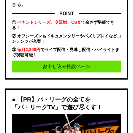
きる。
POINT
①
ペナントシリーズ、交流戦、CSまで
余さず堪能でき
る！
② オフシーズンもドキュメンタリーやバズリプレイなどコ
ンテンツが充実！
③
毎月2,300円
でライブ配信・見逃し配信・ハイライトま
で視聴可能！
お申し込み特設ページ
【PR】パ・リーグの全てを
「パ・リーグTV」で遊び尽くす！