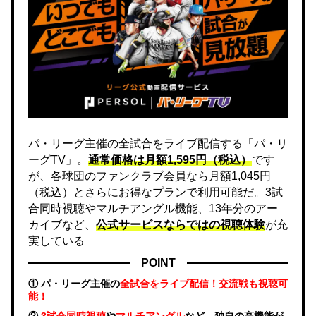
パ・リーグ主催の全試合をライブ配信する「パ・リ
ーグTV」。
通常価格は月額1,595円（税込）
です
が、各球団のファンクラブ会員なら月額1,045円
（税込）とさらにお得なプランで利用可能だ。3試
合同時視聴やマルチアングル機能、13年分のアー
カイブなど、
公式サービスならではの視聴体験
が充
実している
POINT
① パ・リーグ主催の
全試合をライブ配信！交流戦も視聴可
能！
②
3試合同時視聴
や
マルチアングル
など、独自の高機能が