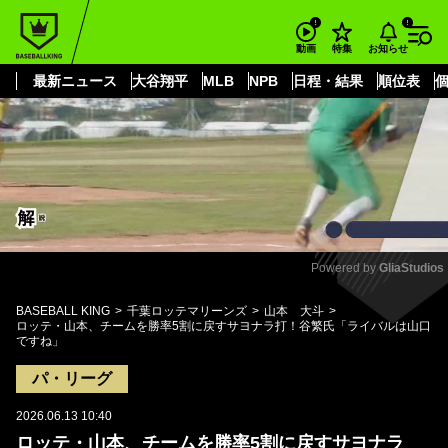
もっと見る
arrow_forward_ios
お知らせ
動画
特集
最新ニュース
大谷翔平
MLB
NPB
日程・結果
順位表
Powered by 
GliaStudios
Mute
BASEBALL KING
千葉ロッテマリーンズ
山本 大斗
ロッテ・山本、チームを勝率5割に戻すサヨナラ打！谷繁氏「ライバルは山口
ですね」
パ・リーグ
2026.06.13 10:40
ロッテ・山本、チームを勝率5割に戻すサヨナラ