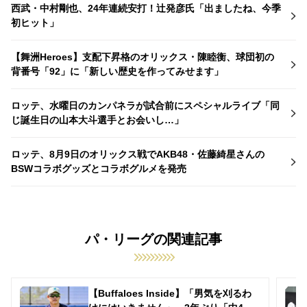
西武・中村剛也、24年連続安打！辻発彦氏「出ましたね、今季
初ヒット」
【舞洲Heroes】支配下昇格のオリックス・陳睦衡、球団初の
背番号「92」に「新しい歴史を作ってみせます」
ロッテ、水曜日のカンパネラが試合前にスペシャルライブ「同
じ誕生日の山本大斗選手とお会いし…」
ロッテ、8月9日のオリックス戦でAKB48・佐藤綺星さんの
BSWコラボグッズとコラボグルメを発売
パ・リーグの関連記事
【Buffaloes Inside】「男気を刈るわ