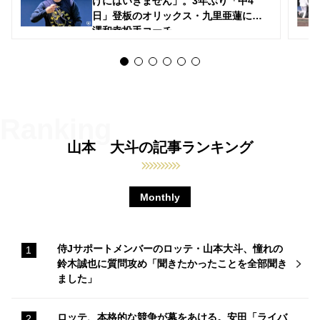
けにはいきません」。3年ぶり「中4
日」登板のオリックス・九里亜蓮に厚
澤和幸投手コーチ
山本 大斗の記事ランキング
Monthly
侍Jサポートメンバーのロッテ・山本大斗、憧れの
鈴木誠也に質問攻め「聞きたかったことを全部聞き
ました」
ロッテ、本格的な競争が幕をあける。安田「ライバ