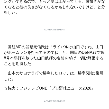
ングができるので、もっと率は上がってくる。豪快さがな
くなると彼の良さがなくなるかもしれないですけど」と分
析した。
ADVERTISEMENT
番組MCの谷繁元信氏は「ライバルは山口ですね。山口
がホームランを打ってるのでね」と、同日のDeNA戦で第
8号本塁打を放った山口航輝の名前を挙げ、切磋琢磨する
ことを期待した。
山本のサヨナラ打で勝利したロッテは、勝率5割に復帰
した。
☆協力：フジテレビONE『プロ野球ニュース2026』
ADVERTISEMENT