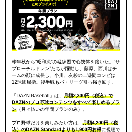
昨年秋から“昭和流”の猛練習で心技体を磨いた。“サ
ブローチルドレン”たちが躍動し、藤原、西川はチ
ームの顔に成長し、小川、友杉の二遊間コンビは
12球団屈指。後半戦もパ・リーグ引っ掻き回す。
「DAZN Baseball」は、
月額2,300円（税込）で
DAZNのプロ野球コンテンツをすべて楽しめるプラ
ン
（月々払いの年間プランのみ）。
プロ野球だけを楽しみたい方は、
月額4,200円（税
込）のDAZN Standard​よりも1,900円お得
に視聴で