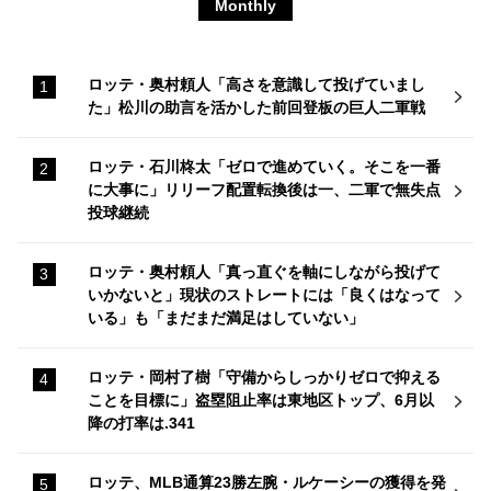
Monthly
ロッテ・奥村頼人「高さを意識して投げていまし
た」松川の助言を活かした前回登板の巨人二軍戦
ロッテ・石川柊太「ゼロで進めていく。そこを一番
に大事に」リリーフ配置転換後は一、二軍で無失点
投球継続
ロッテ・奥村頼人「真っ直ぐを軸にしながら投げて
いかないと」現状のストレートには「良くはなって
いる」も「まだまだ満足はしていない」
ロッテ・岡村了樹「守備からしっかりゼロで抑える
ことを目標に」盗塁阻止率は東地区トップ、6月以
降の打率は.341
ロッテ、MLB通算23勝左腕・ルケーシーの獲得を発