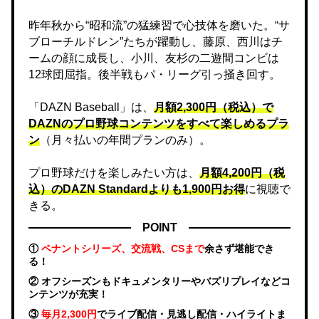
昨年秋から“昭和流”の猛練習で心技体を磨いた。“サ
ブローチルドレン”たちが躍動し、藤原、西川はチ
ームの顔に成長し、小川、友杉の二遊間コンビは
12球団屈指。後半戦もパ・リーグ引っ掻き回す。
「DAZN Baseball」は、
月額2,300円（税込）で
DAZNのプロ野球コンテンツをすべて楽しめるプラ
ン
（月々払いの年間プランのみ）。
プロ野球だけを楽しみたい方は、
月額4,200円（税
込）のDAZN Standard​よりも1,900円お得
に視聴で
きる。
POINT
①
ペナントシリーズ、交流戦、CSまで
余さず堪能でき
る！
② オフシーズンもドキュメンタリーやバズリプレイなどコ
ンテンツが充実！
③
毎月2,300円
でライブ配信・見逃し配信・ハイライトま