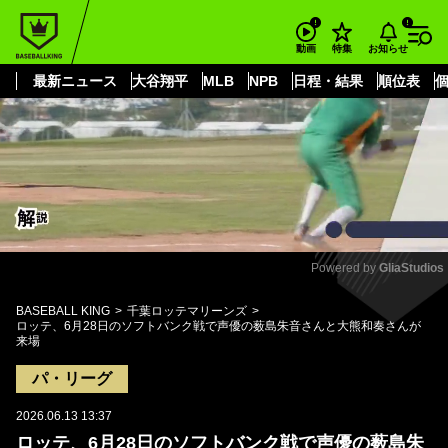
もっと見る
arrow_forward_ios
お知らせ
動画
特集
最新ニュース
大谷翔平
MLB
NPB
日程・結果
順位表
Powered by 
GliaStudios
Mute
BASEBALL KING
千葉ロッテマリーンズ
ロッテ、6月28日のソフトバンク戦で声優の薮島朱音さんと大熊和奏さんが
来場
パ・リーグ
2026.06.13 13:37
ロッテ、6月28日のソフトバンク戦で声優の薮島朱