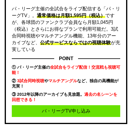
パ・リーグ主催の全試合をライブ配信する「パ・リ
ーグTV」。
通常価格は月額1,595円（税込）
です
が、各球団のファンクラブ会員なら月額1,045円
（税込）とさらにお得なプランで利用可能だ。3試
合同時視聴やマルチアングル機能、13年分のアー
カイブなど、
公式サービスならではの視聴体験
が充
実している
POINT
① パ・リーグ主催の
全試合をライブ配信！交流戦も視聴可
能！
②
3試合同時視聴
や
マルチアングル
など、独自の高機能が
充実！
③ 2012年以降のアーカイブも見放題。
過去の名シーンを
回想できる！
パ・リーグTV申し込み