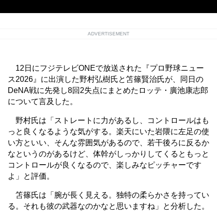
ADVERTISEMENT
12日にフジテレビONEで放送された『プロ野球ニュー
ス2026』に出演した野村弘樹氏と笘篠賢治氏が、同日の
DeNA戦に先発し8回2失点にまとめたロッテ・廣池康志郎
について言及した。
野村氏は「ストレートに力があるし、コントロールはも
っと良くなるような気がする。楽天にいた岩隈に左足の使
い方といい、そんな雰囲気があるので、若干後ろに反るか
なというのがあるけど、体幹がしっかりしてくるともっと
コントロールが良くなるので、楽しみなピッチャーです
よ」と評価。
笘篠氏は「腕が長く見える。独特の柔らかさを持ってい
る。それも彼の武器なのかなと思いますね」と分析した。