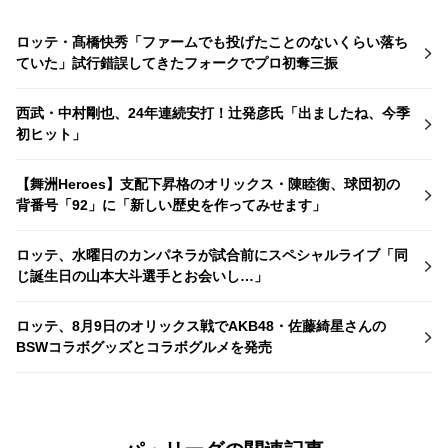
ロッテ・髙橋快秀「ファームでも投げたことのないくらい落ち
ていた」試行錯誤してきたフォークでプロ初奪三振
西武・中村剛也、24年連続安打！辻発彦氏「出ましたね、今季
初ヒット」
【舞洲Heroes】支配下昇格のオリックス・陳睦衡、球団初の
背番号「92」に「新しい歴史を作ってみせます」
ロッテ、水曜日のカンパネラが試合前にスペシャルライブ「同
じ誕生日の山本大斗選手とお会いし…」
ロッテ、8月9日のオリックス戦でAKB48・佐藤綺星さんの
BSWコラボグッズとコラボグルメを発売