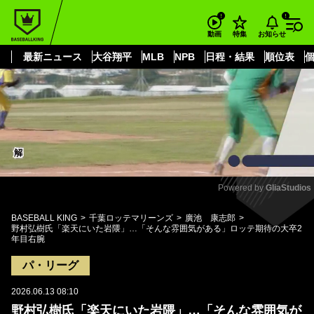
もっと見る
arrow_forward_ios
お知らせ
動画
特集
最新ニュース
大谷翔平
MLB
NPB
日程・結果
順位表
Powered by 
GliaStudios
Mute
BASEBALL KING
千葉ロッテマリーンズ
廣池 康志郎
野村弘樹氏「楽天にいた岩隈」…「そんな雰囲気がある」ロッテ期待の大卒2
年目右腕
パ・リーグ
2026.06.13 08:10
野村弘樹氏「楽天にいた岩隈」…「そんな雰囲気が