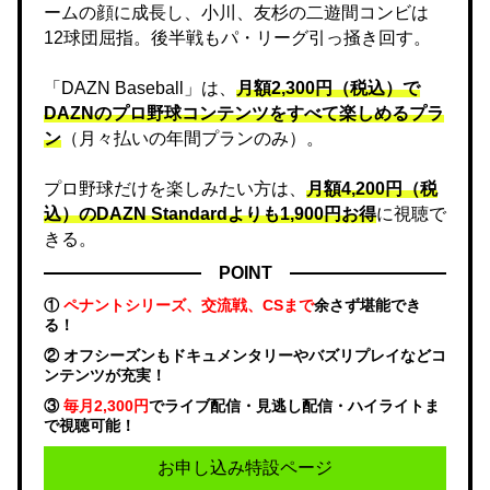
ームの顔に成長し、小川、友杉の二遊間コンビは
12球団屈指。後半戦もパ・リーグ引っ掻き回す。
「DAZN Baseball」は、
月額2,300円（税込）で
DAZNのプロ野球コンテンツをすべて楽しめるプラ
ン
（月々払いの年間プランのみ）。
プロ野球だけを楽しみたい方は、
月額4,200円（税
込）のDAZN Standard​よりも1,900円お得
に視聴で
きる。
POINT
①
ペナントシリーズ、交流戦、CSまで
余さず堪能でき
る！
② オフシーズンもドキュメンタリーやバズリプレイなどコ
ンテンツが充実！
③
毎月2,300円
でライブ配信・見逃し配信・ハイライトま
で視聴可能！
お申し込み特設ページ