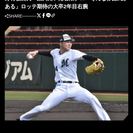
ある」ロッテ期待の大卒2年目右腕
SHARE
ロッテ・廣池康志郎（撮影＝岩下雄太）