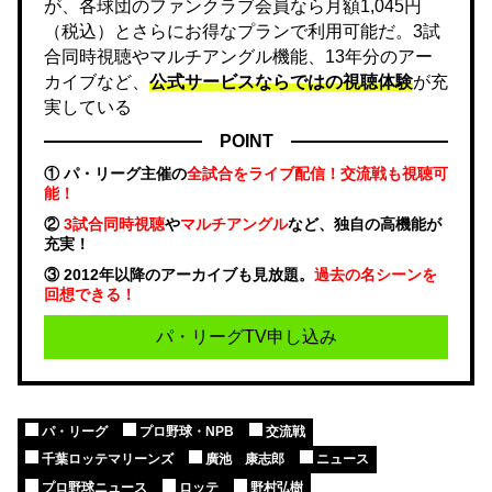
が、各球団のファンクラブ会員なら月額1,045円
（税込）とさらにお得なプランで利用可能だ。3試
合同時視聴やマルチアングル機能、13年分のアー
カイブなど、
公式サービスならではの視聴体験
が充
実している
POINT
① パ・リーグ主催の
全試合をライブ配信！交流戦も視聴可
能！
②
3試合同時視聴
や
マルチアングル
など、独自の高機能が
充実！
③ 2012年以降のアーカイブも見放題。
過去の名シーンを
回想できる！
パ・リーグTV申し込み
パ・リーグ
プロ野球・NPB
交流戦
千葉ロッテマリーンズ
廣池 康志郎
ニュース
プロ野球ニュース
ロッテ
野村弘樹