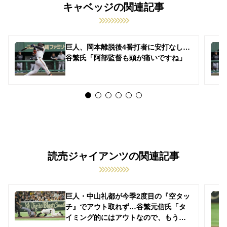
キャベッジの関連記事
巨人、岡本離脱後4番打者に安打なし…
谷繁氏「阿部監督も頭が痛いですね」
読売ジャイアンツの関連記事
巨人・中山礼都が今季2度目の『空タッ
チ』でアウト取れず…谷繁元信氏「タ
イミング的にはアウトなので、もう少