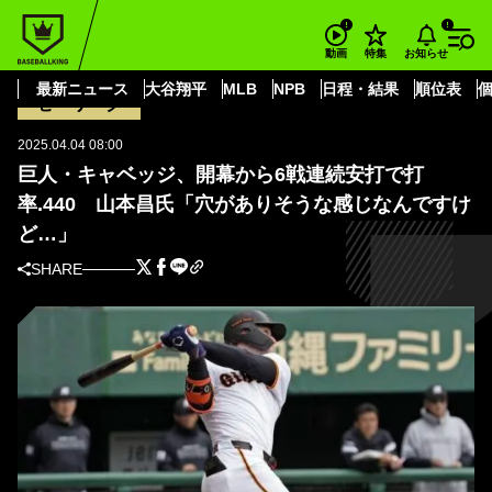
BASEBALL KING
読売ジャイアンツ
キャベッジ
巨人・キャベッジ、開幕から6戦連続安打で打率.440 山本昌氏「穴がありそ
お知らせ
動画
特集
うな感じなんですけど…」
最新ニュース
大谷翔平
MLB
NPB
日程・結果
順位表
セ・リーグ
2025.04.04 08:00
巨人・キャベッジ、開幕から6戦連続安打で打
率.440 山本昌氏「穴がありそうな感じなんですけ
ど…」
SHARE