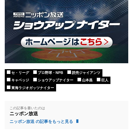
セ・リーグ
プロ野球・NPB
読売ジャイアンツ
キャベッジ
ショウアップナイター
山本昌
巨人
東海ラジオガッツナイター
この記事を書いたのは
ニッポン放送
ニッポン放送 の記事をもっと見る