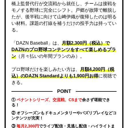
橋上監督代行が交流戦から就任し、チームは接戦を
モノする野球に完全にシフト。戸郷が故障で離脱し
たが、後半戦に向けて山﨑伊織が復帰したのは明る
い材料。課題の打線を補うだけの投手力は持ってい
る。
「DAZN Baseball」は、
月額2,300円（税込）で
DAZNのプロ野球コンテンツをすべて楽しめるプラ
ン
（月々払いの年間プランのみ）。
プロ野球だけを楽しみたい方は、
月額4,200円（税
込）のDAZN Standard​よりも1,900円お得
に視聴で
きる。
POINT
①
ペナントシリーズ、交流戦、CSまで
余さず堪能でき
る！
② オフシーズンもドキュメンタリーやバズリプレイなどコ
ンテンツが充実！
③
毎月2,300円
でライブ配信・見逃し配信・ハイライトま