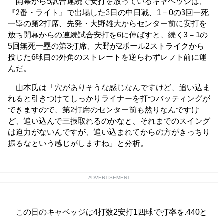
開幕から5試合連続で安打を放っているキャベッジは、
『2番・ライト』で出場した3日の中日戦、1－0の3回一死
一塁の第2打席、先発・大野雄大からセンター前に安打を
放ち開幕からの連続試合安打を6に伸ばすと、続く3－1の
5回無死一塁の第3打席、大野が2ボール2ストライクから
投じた6球目の外角のストレートを逆らわずレフト前に運
んだ。
山本氏は「穴がありそうな感じなんですけど、追い込ま
れると引きつけてしっかりライナーを打つバッティングが
できますので、第2打席のセンター前も然りなんですけ
ど、追い込んで三振取れるのかなと、それまでのスイング
は迫力がないんですが、追い込まれてからの方がきっちり
振るなという感じがしますね」と分析。
ADVERTISEMENT
この日のキャベッジは4打数2安打1四球で打率を.440と