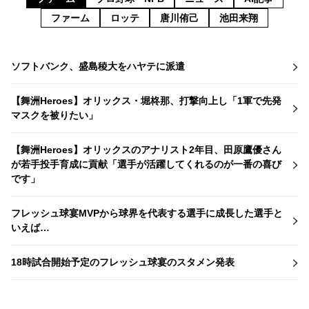
ファーム
ロッテ
唐川侑己
池田来翔
ソフトバンク、盛島稜大をハヤテに派遣
【舞洲Heroes】オリックス・堀柊那、打撃向上し「1軍で先発
マスクを被りたい」
【舞洲Heroes】オリックスのアナリスト2年目、田原鷹優さん
が若手投手育成に貢献「選手が活躍してくれるのが一番の喜び
です」
フレッシュ球宴MVPから球界を代表する選手に成長した選手と
いえば…
18時試合開始予定のフレッシュ球宴のスタメン発表