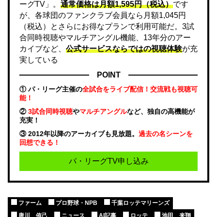
ーグTV」。
通常価格は月額1,595円（税込）
です
が、各球団のファンクラブ会員なら月額1,045円
（税込）とさらにお得なプランで利用可能だ。3試
合同時視聴やマルチアングル機能、13年分のアー
カイブなど、
公式サービスならではの視聴体験
が充
実している
POINT
① パ・リーグ主催の
全試合をライブ配信！交流戦も視聴可
能！
②
3試合同時視聴
や
マルチアングル
など、独自の高機能が
充実！
③ 2012年以降のアーカイブも見放題。
過去の名シーンを
回想できる！
パ・リーグTV申し込み
ファーム
プロ野球・NPB
千葉ロッテマリーンズ
唐川 侑己
ニュース
AI記事
ロッテ
池田 来翔