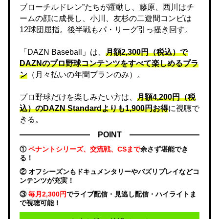
ブローチルドレン”たちが躍動し、藤原、西川はチ
ームの顔に成長し、小川、友杉の二遊間コンビは
12球団屈指。後半戦もパ・リーグ引っ掻き回す。
「DAZN Baseball」は、
月額2,300円（税込）で
DAZNのプロ野球コンテンツをすべて楽しめるプラ
ン
（月々払いの年間プランのみ）。
プロ野球だけを楽しみたい方は、
月額4,200円（税
込）のDAZN Standard​よりも1,900円お得
に視聴で
きる。
POINT
①
ペナントシリーズ、交流戦、CSまで
余さず堪能でき
る！
② オフシーズンもドキュメンタリーやバズリプレイなどコ
ンテンツが充実！
③
毎月2,300円
でライブ配信・見逃し配信・ハイライトま
で視聴可能！