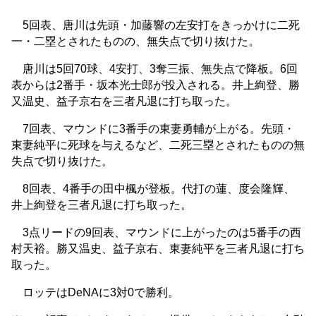
5回表、唐川は先頭・加藤響の左安打をきっかけに二死
一・二塁とされたものの、無失点で切り抜けた。
唐川は5回70球、4安打、3奪三振、無失点で降板。6回
表からは2番手・坂本光士郎が投入される。井上絢登、勝
又温史、益子京右を三者凡退に打ち取った。
7回表、マウンドに3番手の東妻勇輔が上がる。先頭・
東妻純平に死球を与えるなど、二死三塁とされたものの無
失点で切り抜けた。
8回表、4番手の田中楓が登板。代打の蓮、度会隆輝、
井上絢登を三者凡退に打ち取った。
3点リードの9回表、マウンドに上がったのは5番手の西
村天裕。勝又温史、益子京右、東妻純平を三者凡退に打ち
取った。
ロッテはDeNAに3対0で勝利。