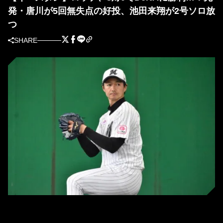
発・唐川が5回無失点の好投、池田来翔が2号ソロ放
つ
SHARE
ロッテ・唐川侑己（撮影＝岩下雄太）