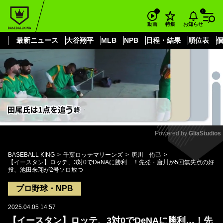
もっと見る
arrow_forward_ios
お知らせ
動画
特集
最新ニュース
大谷翔平
MLB
NPB
日程・結果
順位表
Powered by 
GliaStudios
Mute
BASEBALL KING
千葉ロッテマリーンズ
唐川 侑己
【イースタン】ロッテ、3対0でDeNAに勝利…！先発・唐川が5回無失点の好
投、池田来翔が2号ソロ放つ
プロ野球・NPB
2025.04.05 14:57
【イースタン】ロッテ、3対0でDeNAに勝利…！先