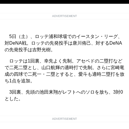
ADVERTISEMENT
5日（土）、ロッテ浦和球場でのイースタン・リーグ、
対DeNA戦。ロッテの先発投手は唐川侑己、対するDeNA
の先発投手は吉野光樹。
ロッテは1回裏、幸先よく先制。アセベドの二塁打など
で二死二塁とし、山口航輝の適時打で先制。さらに宮崎竜
成の四球で二死一・二塁とすると、愛斗も適時二塁打を放
ち1点を追加。
3回裏、先頭の池田来翔がレフトへのソロを放ち、3対0
とした。
ADVERTISEMENT